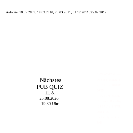
Auftritte:
18.07.2009, 19.03.2010, 25.03.2011, 31.12.2011, 25.02.2017
Im The Old Dubliner -
Nächstes
Irish Pub - Hamburg
PUB QUIZ
- 18:00 Uhr | DOORS
OPEN
11. &
- 19:00 Uhr | MARK
25.08.2026 |
CURRAN | Rock-Pop
19:30 Uhr
- 21:30 Uhr | MIKEL
ONETWO |
Rockabilly-Rock 'n'
Roll