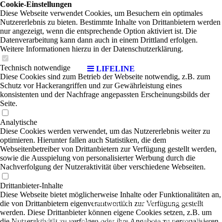
Cookie-Einstellungen
Diese Webseite verwendet Cookies, um Besuchern ein optimales
Nutzererlebnis zu bieten. Bestimmte Inhalte von Drittanbietern werden
nur angezeigt, wenn die entsprechende Option aktiviert ist. Die
Datenverarbeitung kann dann auch in einem Drittland erfolgen.
Weitere Informationen hierzu in der Datenschutzerklärung.
Technisch notwendige
LIFELINE
Diese Cookies sind zum Betrieb der Webseite notwendig, z.B. zum
Schutz vor Hackerangriffen und zur Gewährleistung eines
konsistenten und der Nachfrage angepassten Erscheinungsbilds der
Seite.
Analytische
Diese Cookies werden verwendet, um das Nutzererlebnis weiter zu
optimieren. Hierunter fallen auch Statistiken, die dem
Webseitenbetreiber von Drittanbietern zur Verfügung gestellt werden,
sowie die Ausspielung von personalisierter Werbung durch die
Nachverfolgung der Nutzeraktivität über verschiedene Webseiten.
Drittanbieter-Inhalte
Diese Webseite bietet möglicherweise Inhalte oder Funktionalitäten an,
LIFELINE
die von Drittanbietern eigenverantwortlich zur Verfügung gestellt
|
Classic Rock-Rock-Blues
werden. Diese Drittanbieter können eigene Cookies setzen, z.B. um
die Nutzeraktivität zu verfolgen oder ihre Angebote zu personalisieren
Lifeline, zusammengesetzt aus Wahlhamburgerin Michele (aus den USA),