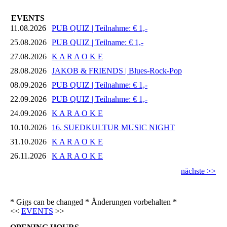
EVENTS
11.08.2026
PUB QUIZ | Teilnahme: € 1,-
25.08.2026
PUB QUIZ | Teilname: € 1,-
27.08.2026
K A R A O K E
28.08.2026
JAKOB & FRIENDS | Blues-Rock-Pop
08.09.2026
PUB QUIZ | Teilnahme: € 1,-
22.09.2026
PUB QUIZ | Teilnahme: € 1,-
24.09.2026
K A R A O K E
10.10.2026
16. SUEDKULTUR MUSIC NIGHT
31.10.2026
K A R A O K E
26.11.2026
K A R A O K E
nächste >>
* Gigs can be changed * Änderungen vorbehalten *
<<
EVENTS
>>