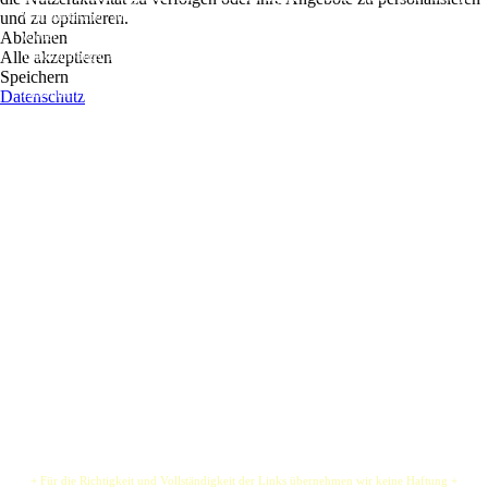
und zu optimieren.
Wahlamerikaner Jürgen (irgendwann mal aus Hamburg, jetzt nach zwei Dekaden
Ablehnen
wieder in Hamburg), Wahlhamburger Rene’ (östlich der Elbe) sowie Manni,
Alle akzeptieren
Wahlhamburger aus Hamburg.
Speichern
Zusammen haben wir irgendwo zwischen 900-1000 Auftritte in verschiedenen
Datenschutz
Formationen in USA, Berlin, ganz Norddeutschland, und auch ein paar Shows in der
Mitte, überlebt und dabei erheblich unser Handwerk verfeinert – Nämlich Party, Party,
Party.
Lifeline wird dich durch die Nacht rocken. Damit meinen wir „rocken“ - Wir bringen
jeden auf die Beine, zum Mitsingen und professionellen Headbanging!
Michele - mit ihrer einfühlsamen Röhre - singt und interpretiert alles von Led
Zeppelin, über Heart bis zu ZZ Top - Man muss es hören um es zu glauben.
Rene’ (Drums) und Manni (Bass) setzen das heftige und druckvolle Fundament.
Jürgen wird gerne ein paar Tricks auf der elektronischen, sechssaitigen Waldzither
zeigen.
+ Für die Richtigkeit und Vollständigkeit der Links übernehmen wir keine Haftung +