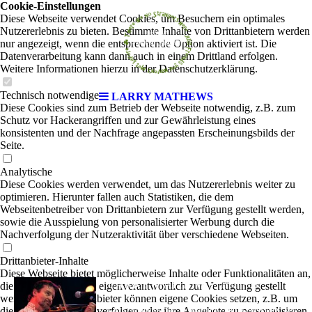
Cookie-Einstellungen
Diese Webseite verwendet Cookies, um Besuchern ein optimales
Nutzererlebnis zu bieten. Bestimmte Inhalte von Drittanbietern werden
nur angezeigt, wenn die entsprechende Option aktiviert ist. Die
Datenverarbeitung kann dann auch in einem Drittland erfolgen.
Weitere Informationen hierzu in der Datenschutzerklärung.
Technisch notwendige
LARRY MATHEWS
Diese Cookies sind zum Betrieb der Webseite notwendig, z.B. zum
Schutz vor Hackerangriffen und zur Gewährleistung eines
konsistenten und der Nachfrage angepassten Erscheinungsbilds der
Seite.
Analytische
Diese Cookies werden verwendet, um das Nutzererlebnis weiter zu
optimieren. Hierunter fallen auch Statistiken, die dem
Webseitenbetreiber von Drittanbietern zur Verfügung gestellt werden,
sowie die Ausspielung von personalisierter Werbung durch die
Nachverfolgung der Nutzeraktivität über verschiedene Webseiten.
Drittanbieter-Inhalte
Diese Webseite bietet möglicherweise Inhalte oder Funktionalitäten an,
LARRY MATHEWS
die von Drittanbietern eigenverantwortlich zur Verfügung gestellt
|
Irish Folk
werden. Diese Drittanbieter können eigene Cookies setzen, z.B. um
die Nutzeraktivität zu verfolgen oder ihre Angebote zu personalisieren
Larry Mathews ist in Harburg und Umgebung kein