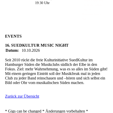
CURRAN | Rock-Pop
19:30 Uhr
- 21:30 Uhr | MIKEL
ONETWO |
Rockabilly-Rock 'n'
Roll
EVENTS
16. SUEDKULTUR MUSIC NIGHT
Datum:
10.10.2026
Seit 2010 rückt die freie Kulturinitiative SuedKultur im
Hamburger Süden die Musikclubs südlich der Elbe in den
Fokus. Ziel: mehr Wahrnehmung, was es so alles im Süden gibt!
Mit einem geringen Eintritt soll der Musikfreak mal in jeden
Club zu jeder Band reinschauen und –hören und sich selbst ein
Bild oder Ohr vom musikalischen Süden machen.
Zurück zur Übersicht
* Gigs can be changed * Änderungen vorbehalten *