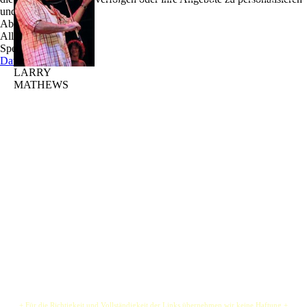
und zu optimieren.
Unbekannter mehr. Auf Stadtfesten, in Irish Pubs und auf
Ablehnen
sonstigen Veranstaltungen ist er immer herzlich
Alle akzeptieren
willkommen und begeistert jeden - von jung bis alt.
Speichern
Larry Mathews, gebürtiger Ire und seit mehreren Jahren
Datenschutz
in Harburg ansässig, singen und spielt irische Musik
LARRY
sowie eigene Kompositionen auf der Gitarre, der
MATHEWS
Mandoline, der irischen Trommel - dem Bodhrán - und
der Geige.
Aber nicht nur in Deutschland ist Larry Mathews bekannt. Larry spielte bereits mit
vielen bekannten Musikern, wie Christy Moore, Furey Brothers und den berühmten
The Dubliners zusammen. Auf Auftritte in Clubs, Konzertsälen und Festivals in vielen
europäischen Ländern, den USA und Kanada kann Larry zurückblicken.
Mit seiner Musik und seiner ausgesprochen irischen Heiterkeit begeistert er immer
wieder das Publikum. Die mitreißenden fröhlichen Lieder, als auch die
melancholischen Balladen, der Rhythmus des Bodhran und vor allen Dingen die
Geige - explosiv wie ein Vulkan - lassen die Auftritte nie in Vergessenheit geraten.
+ Für die Richtigkeit und Vollständigkeit der Links übernehmen wir keine Haftung +