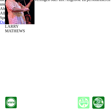
und zu optimieren.
Unbekannter mehr. Auf Stadtfesten, in Irish Pubs und auf
Ablehnen
sonstigen Veranstaltungen ist er immer herzlich
Alle akzeptieren
willkommen und begeistert jeden - von jung bis alt.
Speichern
Larry Mathews, gebürtiger Ire und seit mehreren Jahren
Datenschutz
in Harburg ansässig, singen und spielt irische Musik
LARRY
sowie eigene Kompositionen auf der Gitarre, der
MATHEWS
Mandoline, der irischen Trommel - dem Bodhrán - und
der Geige.
Aber nicht nur in Deutschland ist Larry Mathews bekannt. Larry spielte bereits mit
vielen bekannten Musikern, wie Christy Moore, Furey Brothers und den berühmten
The Dubliners zusammen. Auf Auftritte in Clubs, Konzertsälen und Festivals in vielen
europäischen Ländern, den USA und Kanada kann Larry zurückblicken.
Mit seiner Musik und seiner ausgesprochen irischen Heiterkeit begeistert er immer
wieder das Publikum. Die mitreißenden fröhlichen Lieder, als auch die
melancholischen Balladen, der Rhythmus des Bodhran und vor allen Dingen die
Geige - explosiv wie ein Vulkan - lassen die Auftritte nie in Vergessenheit geraten.