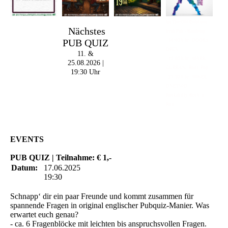
Im The Old Dubliner -
Nächstes
Irish Pub - Hamburg
PUB QUIZ
- 18:00 Uhr | DOORS
OPEN
11. &
- 19:00 Uhr | MARK
25.08.2026 |
CURRAN | Rock-Pop
19:30 Uhr
- 21:30 Uhr | MIKEL
ONETWO |
Rockabilly-Rock 'n'
Roll
EVENTS
PUB QUIZ | Teilnahme: € 1,-
Datum:
17.06.2025
19:30
Schnapp‘ dir ein paar Freunde und kommt zusammen für
spannende Fragen in original englischer Pubquiz-Manier. Was
erwartet euch genau?
- ca. 6 Fragenblöcke mit leichten bis anspruchsvollen Fragen.