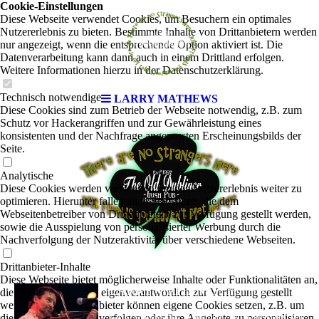
Cookie-Einstellungen
Diese Webseite verwendet Cookies, um Besuchern ein optimales
Nutzererlebnis zu bieten. Bestimmte Inhalte von Drittanbietern werden
nur angezeigt, wenn die entsprechende Option aktiviert ist. Die
Datenverarbeitung kann dann auch in einem Drittland erfolgen.
Weitere Informationen hierzu in der Datenschutzerklärung.
Technisch notwendige
LARRY MATHEWS
Diese Cookies sind zum Betrieb der Webseite notwendig, z.B. zum
Schutz vor Hackerangriffen und zur Gewährleistung eines
konsistenten und der Nachfrage angepassten Erscheinungsbilds der
Seite.
Analytische
Diese Cookies werden verwendet, um das Nutzererlebnis weiter zu
optimieren. Hierunter fallen auch Statistiken, die dem
Webseitenbetreiber von Drittanbietern zur Verfügung gestellt werden,
sowie die Ausspielung von personalisierter Werbung durch die
Nachverfolgung der Nutzeraktivität über verschiedene Webseiten.
Drittanbieter-Inhalte
Diese Webseite bietet möglicherweise Inhalte oder Funktionalitäten an,
LARRY MATHEWS
die von Drittanbietern eigenverantwortlich zur Verfügung gestellt
|
Irish Folk
werden. Diese Drittanbieter können eigene Cookies setzen, z.B. um
die Nutzeraktivität zu verfolgen oder ihre Angebote zu personalisieren
Larry Mathews ist in Harburg und Umgebung kein