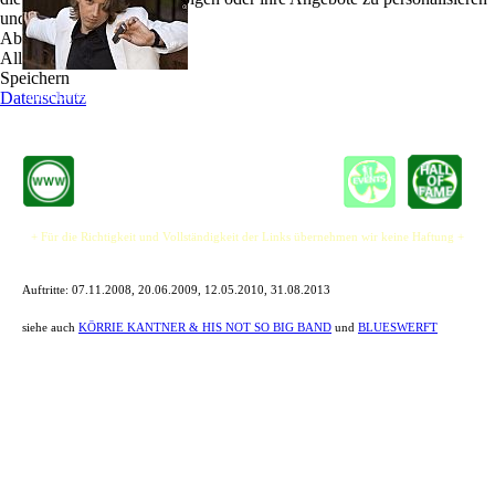
und zu optimieren.
Inspiriert vom legendären Abi Wallenstein und dem
Ablehnen
Blues-/Harp-Spieler Steve Baker sowie vielen
Alle akzeptieren
Gastauftritten mit den beiden und auch mit Chris
Speichern
Jones ist Körrie Kantner mittlerweile in weiten
Datenschutz
Teilen Deutschlands bekannt.
+ Für die Richtigkeit und Vollständigkeit der Links übernehmen wir keine Haftung +
Auftritte:
07.11.2008, 20.06.2009, 12.05.2010, 31.08.2013
siehe auch
KÖRRIE KANTNER & HIS NOT SO BIG BAND
und
BLUESWERFT