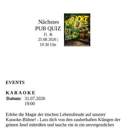
Im The Old Dubliner -
Nächstes
Irish Pub - Hamburg
PUB QUIZ
- 18:00 Uhr | DOORS
OPEN
11. &
- 19:00 Uhr | MARK
25.08.2026 |
CURRAN | Rock-Pop
19:30 Uhr
- 21:30 Uhr | MIKEL
ONETWO |
Rockabilly-Rock 'n'
Roll
EVENTS
K A R A O K E
Datum:
31.07.2026
19:00
Erlebe die Magie der irischen Lebensfreude auf unserer
Karaoke-Bühne! - Lass dich von den zauberhaften Klängen der
grünen Insel mitreißen und tauche ein in ein unvergessliches