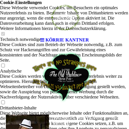
Cookie-Einstellungen
Diese Webseite verwendet Cookies, um Besuchern ein optimales
Nutzererlebnis zu bieten. Bestimmte Inhalte von Drittanbietern werden
nur angezeigt, wenn die entsprechende Option aktiviert ist. Die
Datenverarbeitung kann dann auch in einem Drittland erfolgen.
Weitere Informationen hierzu in der Datenschutzerklärung.
Technisch notwendige
KÖRRIE KANTNER
Diese Cookies sind zum Betrieb der Webseite notwendig, z.B. zum
Schutz vor Hackerangriffen und zur Gewährleistung eines
konsistenten und der Nachfrage angepassten Erscheinungsbilds der
Seite.
Analytische
Diese Cookies werden verwendet, um das Nutzererlebnis weiter zu
optimieren. Hierunter fallen auch Statistiken, die dem
Webseitenbetreiber von Drittanbietern zur Verfügung gestellt werden,
sowie die Ausspielung von personalisierter Werbung durch die
Nachverfolgung der Nutzeraktivität über verschiedene Webseiten.
Drittanbieter-Inhalte
Diese Webseite bietet möglicherweise Inhalte oder Funktionalitäten an,
KÖRRIE KANTNER
die von Drittanbietern eigenverantwortlich zur Verfügung gestellt
|
Swing-
werden. Diese Drittanbieter können eigene Cookies setzen, z.B. um
Funk-Jazz
die Nutzeraktivität zu verfolgen oder ihre Angebote zu personalisieren