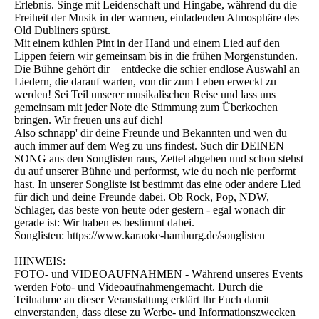
Erlebnis. Singe mit Leidenschaft und Hingabe, während du die
Freiheit der Musik in der warmen, einladenden Atmosphäre des
Old Dubliners spürst.
Mit einem kühlen Pint in der Hand und einem Lied auf den
Lippen feiern wir gemeinsam bis in die frühen Morgenstunden.
Die Bühne gehört dir – entdecke die schier endlose Auswahl an
Liedern, die darauf warten, von dir zum Leben erweckt zu
werden! Sei Teil unserer musikalischen Reise und lass uns
gemeinsam mit jeder Note die Stimmung zum Überkochen
bringen. Wir freuen uns auf dich!
Also schnapp' dir deine Freunde und Bekannten und wen du
auch immer auf dem Weg zu uns findest. Such dir DEINEN
SONG aus den Songlisten raus, Zettel abgeben und schon stehst
du auf unserer Bühne und performst, wie du noch nie performt
hast. In unserer Songliste ist bestimmt das eine oder andere Lied
für dich und deine Freunde dabei. Ob Rock, Pop, NDW,
Schlager, das beste von heute oder gestern - egal wonach dir
gerade ist: Wir haben es bestimmt dabei.
Songlisten: https://www.karaoke-hamburg.de/songlisten
HINWEIS:
FOTO- und VIDEOAUFNAHMEN - Während unseres Events
werden Foto- und Videoaufnahmengemacht. Durch die
Teilnahme an dieser Veranstaltung erklärt Ihr Euch damit
einverstanden, dass diese zu Werbe- und Informationszwecken