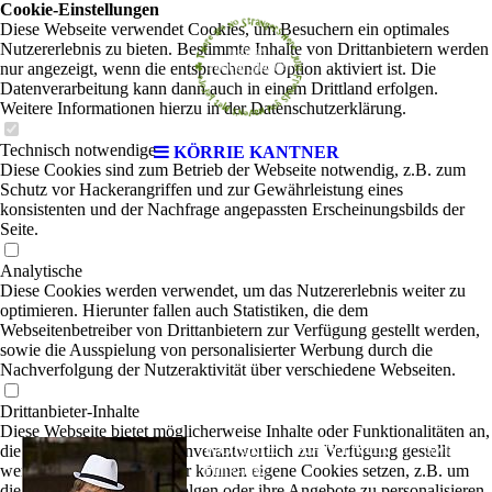
Cookie-Einstellungen
Diese Webseite verwendet Cookies, um Besuchern ein optimales
Nutzererlebnis zu bieten. Bestimmte Inhalte von Drittanbietern werden
nur angezeigt, wenn die entsprechende Option aktiviert ist. Die
Datenverarbeitung kann dann auch in einem Drittland erfolgen.
Weitere Informationen hierzu in der Datenschutzerklärung.
Technisch notwendige
KÖRRIE KANTNER
Diese Cookies sind zum Betrieb der Webseite notwendig, z.B. zum
Schutz vor Hackerangriffen und zur Gewährleistung eines
konsistenten und der Nachfrage angepassten Erscheinungsbilds der
Seite.
Analytische
Diese Cookies werden verwendet, um das Nutzererlebnis weiter zu
optimieren. Hierunter fallen auch Statistiken, die dem
Webseitenbetreiber von Drittanbietern zur Verfügung gestellt werden,
sowie die Ausspielung von personalisierter Werbung durch die
Nachverfolgung der Nutzeraktivität über verschiedene Webseiten.
Drittanbieter-Inhalte
Diese Webseite bietet möglicherweise Inhalte oder Funktionalitäten an,
KÖRRIE KANTNER
die von Drittanbietern eigenverantwortlich zur Verfügung gestellt
|
Swing-
werden. Diese Drittanbieter können eigene Cookies setzen, z.B. um
Funk-Jazz
die Nutzeraktivität zu verfolgen oder ihre Angebote zu personalisieren