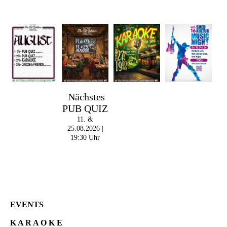
Im The Old Dubliner -
Nächstes
Irish Pub - Hamburg
PUB QUIZ
- 18:00 Uhr | DOORS
OPEN
11. &
- 19:00 Uhr | MARK
25.08.2026 |
CURRAN | Rock-Pop
19:30 Uhr
- 21:30 Uhr | MIKEL
ONETWO |
Rockabilly-Rock 'n'
Roll
EVENTS
K A R A O K E