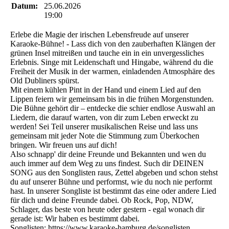
Datum:
25.06.2026
19:00
Erlebe die Magie der irischen Lebensfreude auf unserer
Karaoke-Bühne! - Lass dich von den zauberhaften Klängen der
grünen Insel mitreißen und tauche ein in ein unvergessliches
Erlebnis. Singe mit Leidenschaft und Hingabe, während du die
Freiheit der Musik in der warmen, einladenden Atmosphäre des
Old Dubliners spürst.
Mit einem kühlen Pint in der Hand und einem Lied auf den
Lippen feiern wir gemeinsam bis in die frühen Morgenstunden.
Die Bühne gehört dir – entdecke die schier endlose Auswahl an
Liedern, die darauf warten, von dir zum Leben erweckt zu
werden! Sei Teil unserer musikalischen Reise und lass uns
gemeinsam mit jeder Note die Stimmung zum Überkochen
bringen. Wir freuen uns auf dich!
Also schnapp' dir deine Freunde und Bekannten und wen du
auch immer auf dem Weg zu uns findest. Such dir DEINEN
SONG aus den Songlisten raus, Zettel abgeben und schon stehst
du auf unserer Bühne und performst, wie du noch nie performt
hast. In unserer Songliste ist bestimmt das eine oder andere Lied
für dich und deine Freunde dabei. Ob Rock, Pop, NDW,
Schlager, das beste von heute oder gestern - egal wonach dir
gerade ist: Wir haben es bestimmt dabei.
Songlisten: https://www.karaoke-hamburg.de/songlisten