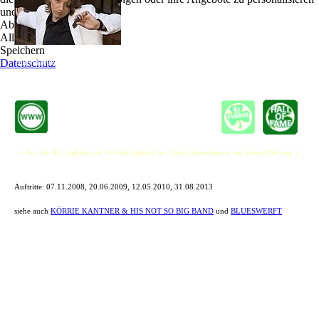
und zu optimieren.
Inspiriert vom legendären Abi Wallenstein und dem
Ablehnen
Blues-/Harp-Spieler Steve Baker sowie vielen
Alle akzeptieren
Gastauftritten mit den beiden und auch mit Chris
Speichern
Jones ist Körrie Kantner mittlerweile in weiten
Datenschutz
Teilen Deutschlands bekannt.
+ Für die Richtigkeit und Vollständigkeit der Links übernehmen wir keine Haftung +
Auftritte:
07.11.2008, 20.06.2009, 12.05.2010, 31.08.2013
siehe auch
KÖRRIE KANTNER & HIS NOT SO BIG BAND
und
BLUESWERFT