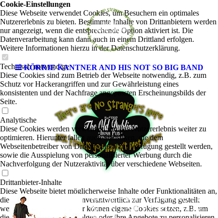
Cookie-Einstellungen
Diese Webseite verwendet Cookies, um Besuchern ein optimales
Nutzererlebnis zu bieten. Bestimmte Inhalte von Drittanbietern werden
nur angezeigt, wenn die entsprechende Option aktiviert ist. Die
Datenverarbeitung kann dann auch in einem Drittland erfolgen.
Weitere Informationen hierzu in der Datenschutzerklärung.
Technisch notwendige
KÖRRIE KANTNER AND HIS NOT SO BIG BAND
Diese Cookies sind zum Betrieb der Webseite notwendig, z.B. zum
Schutz vor Hackerangriffen und zur Gewährleistung eines
konsistenten und der Nachfrage angepassten Erscheinungsbilds der
Seite.
Analytische
Diese Cookies werden verwendet, um das Nutzererlebnis weiter zu
optimieren. Hierunter fallen auch Statistiken, die dem
Webseitenbetreiber von Drittanbietern zur Verfügung gestellt werden,
sowie die Ausspielung von personalisierter Werbung durch die
Nachverfolgung der Nutzeraktivität über verschiedene Webseiten.
Drittanbieter-Inhalte
Diese Webseite bietet möglicherweise Inhalte oder Funktionalitäten an,
KÖRRIE KANTNER AND HIS
die von Drittanbietern eigenverantwortlich zur Verfügung gestellt
NOT SO BIG BAND
werden. Diese Drittanbieter können eigene Cookies setzen, z.B. um
|
Swing-Pop-
die Nutzeraktivität zu verfolgen oder ihre Angebote zu personalisieren