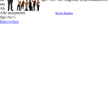
Bluesfunk
und zu optimieren.
Ablehnen
"Der Junge mit der Mundharmonika" ist was
Alle akzeptieren
anderes.
Körrie Kantner
(voc, hp) soliert auf seiner
Speichern
Blues Harp so virtuos, wie es sonst nur Gitarristen in Spandexhosen tun. Dazwischen
Datenschutz
singt er: von Frauen, Männern, Liebe, gehörlosen Gastronomiebediensteten, von
Atommeilern und vom Wetter. Und damit man das nicht so genau versteht, übertönt
ihn die vielleicht kleinste Bigband der Welt: eine kraftvolle Horn Section, ein paar
reizende Backgroundsängerinnen und das groovige Rocktrio.
Das Ganze klingt nach Swing und Pop. Oder Bluesfunk. Oder
Hiphopfusionacapellareggaerocknroll - Oder so ähnlich. Und immer groovy, mit
Texten zum Schmunzeln, Lachen und gelegentlich sogar zum Nachdenken - und mit
Akrobatik an der Blues Harp.
Bernd Nowak (git) ist Gitarrist mit Leib und Seele. Auf seiner ur-jazzig anmutenden
Duesenberg-Gitarre entwickelt er seine ganz eigene String-Theorie, mit der er in der
Not So Bigband die unterschiedlichsten Stile zu einem harmonischen Ganzen vereint.
Gemeinsam mit dem Publikum schwelgt er im warmen Sound seiner
unvergleichlichen Soli, und bekommt das Ende des Konzerts meistens erst dann mit,
wenn der Veranstalter den Strom abdreht.
Die Tatsache, dass Andreas „Rude“ Ravn (bs) sein angestammtes Musikinstrument
(Piano) nur schlecht mit seiner Lieblingsmusik (Speed Metal) kombinieren kann,
zwingt ihn zur Flexibilität, stilistisch wie instrumental. Die Not So Bigband lockte ihn
mit „geilem Metalsound“. Dass sie damit das Blech der Bläsersektion meinte, stellte