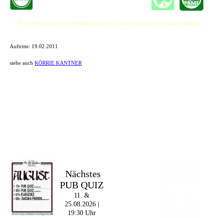
+ Für die Richtigkeit und Vollständigkeit der Links übernehmen wir keine Haftung +
Auftritte:
19.02.2011
siehe auch
KÖRRIE KANTNER
Im The Old Dubliner -
Nächstes
Irish Pub - Hamburg
PUB QUIZ
- 18:00 Uhr | DOORS
OPEN
11. &
- 19:00 Uhr | MARK
25.08.2026 |
CURRAN | Rock-Pop
19:30 Uhr
- 21:30 Uhr | MIKEL