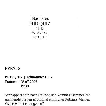
Im The Old Dubliner -
Nächstes
Irish Pub - Hamburg
PUB QUIZ
- 18:00 Uhr | DOORS
OPEN
11. &
- 19:00 Uhr | MARK
25.08.2026 |
CURRAN | Rock-Pop
19:30 Uhr
- 21:30 Uhr | MIKEL
ONETWO |
Rockabilly-Rock 'n'
Roll
EVENTS
PUB QUIZ | Teilnahme: € 1,-
Datum:
28.07.2026
19:30
Schnapp‘ dir ein paar Freunde und kommt zusammen für
spannende Fragen in original englischer Pubquiz-Manier.
Was erwartet euch genau?