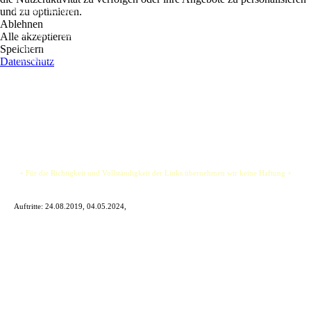
und zu optimieren.
Das Duo "Kammerflimmern" steht für zweistimmige Akustikmusik.
Ablehnen
Neben ihrer Vorliebe für Coversongs aus den 80ern und 90ern, stellen die jungen
Alle akzeptieren
Singer Songwriterinnen eigene deutsche Songs vor und bedienen an diesem Abend
Speichern
verschiedenste Genre.
Datenschutz
Die Damen wissen was es heißt eine Nacht im Pub zu feiern und haben deshalb den
Gitarristen Leon im Gepäck.
+ Für die Richtigkeit und Vollständigkeit der Links übernehmen wir keine Haftung +
Auftritte: 24.08.2019, 04.05.2024,