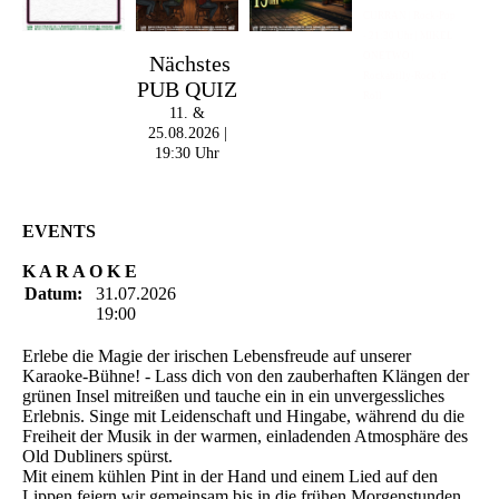
CURRAN | Rock-Pop
- 21:30 Uhr | MIKEL
ONETWO |
Nächstes
Rockabilly-Rock 'n'
PUB QUIZ
Roll
11. &
25.08.2026 |
19:30 Uhr
EVENTS
K A R A O K E
Datum:
31.07.2026
19:00
Erlebe die Magie der irischen Lebensfreude auf unserer
Karaoke-Bühne! - Lass dich von den zauberhaften Klängen der
grünen Insel mitreißen und tauche ein in ein unvergessliches
Erlebnis. Singe mit Leidenschaft und Hingabe, während du die
Freiheit der Musik in der warmen, einladenden Atmosphäre des
Old Dubliners spürst.
Mit einem kühlen Pint in der Hand und einem Lied auf den
Lippen feiern wir gemeinsam bis in die frühen Morgenstunden.