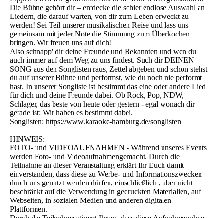
Die Bühne gehört dir – entdecke die schier endlose Auswahl an
Liedern, die darauf warten, von dir zum Leben erweckt zu
werden! Sei Teil unserer musikalischen Reise und lass uns
gemeinsam mit jeder Note die Stimmung zum Überkochen
bringen. Wir freuen uns auf dich!
Also schnapp' dir deine Freunde und Bekannten und wen du
auch immer auf dem Weg zu uns findest. Such dir DEINEN
SONG aus den Songlisten raus, Zettel abgeben und schon stehst
du auf unserer Bühne und performst, wie du noch nie performt
hast. In unserer Songliste ist bestimmt das eine oder andere Lied
für dich und deine Freunde dabei. Ob Rock, Pop, NDW,
Schlager, das beste von heute oder gestern - egal wonach dir
gerade ist: Wir haben es bestimmt dabei.
Songlisten: https://www.karaoke-hamburg.de/songlisten
HINWEIS:
FOTO- und VIDEOAUFNAHMEN - Während unseres Events
werden Foto- und Videoaufnahmengemacht. Durch die
Teilnahme an dieser Veranstaltung erklärt Ihr Euch damit
einverstanden, dass diese zu Werbe- und Informationszwecken
durch uns genutzt werden dürfen, einschließlich , aber nicht
beschränkt auf die Verwendung in gedruckten Materialien, auf
Webseiten, in sozialen Medien und anderen digitalen
Plattformen.
Durch die Teilnahme stimmt Ihr zu, dass diese Aufnahmenohne