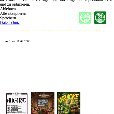
und zu optimieren.
Ablehnen
Alle akzeptieren
Speichern
Datenschutz
+ Für die Richtigkeit und Vollständigkeit der Links übernehmen wir keine Haftung +
Auftritte:
10.09.2006
Im The Old Dubliner -
Irish Pub - Hamburg
- 18:00 Uhr | DOORS
OPEN
- 19:00 Uhr | MARK