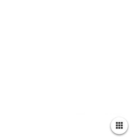
web: www.olddubliner.de
e-mail: info@olddubliner.de
© 1997 - 2026 | The Old Dubliner - Irish Pub – Hamburg
-Harburg
design by
DWARV-
DESIGN
IMPRESSUM
|
DATENSCHUTZ