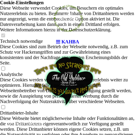
Cookie-Einstellungen
Diese Webseite verwendet Cookies, um Besuchern ein optimales
Nutzererlebnis zu bieten. Bestimmte Inhalte von Drittanbietern werden
nur angezeigt, wenn die entsprechende Option aktiviert ist. Die
Datenverarbeitung kann dann auch in einem Drittland erfolgen.
Weitere Informationen hierzu in der Datenschutzerklärung.
Technisch notwendige
KAHBA
Diese Cookies sind zum Betrieb der Webseite notwendig, z.B. zum
Schutz vor Hackerangriffen und zur Gewährleistung eines
konsistenten und der Nachfrage angepassten Erscheinungsbilds der
Seite.
Analytische
Diese Cookies werden verwendet, um das Nutzererlebnis weiter zu
optimieren. Hierunter fallen auch Statistiken, die dem
Webseitenbetreiber von Drittanbietern zur Verfügung gestellt werden,
sowie die Ausspielung von personalisierter Werbung durch die
Nachverfolgung der Nutzeraktivität über verschiedene Webseiten.
Drittanbieter-Inhalte
Diese Webseite bietet möglicherweise Inhalte oder Funktionalitäten an,
KAHBA
die von Drittanbietern eigenverantwortlich zur Verfügung gestellt
|
Rock-Pop
werden. Diese Drittanbieter können eigene Cookies setzen, z.B. um
die Nutzeraktivität zu verfolgen oder ihre Angebote zu personalisieren