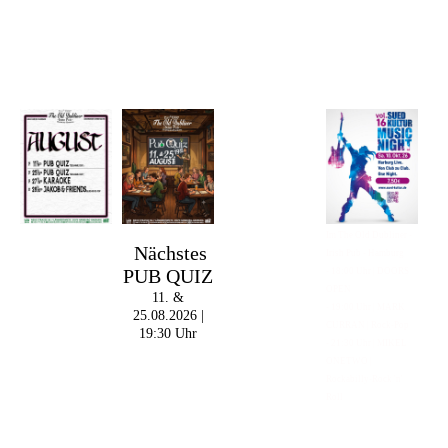
Im The Old Dubliner -
Nächstes
Irish Pub - Hamburg
PUB QUIZ
- 18:00 Uhr | DOORS
OPEN
11. &
- 19:00 Uhr | MARK
25.08.2026 |
CURRAN | Rock-Pop
19:30 Uhr
- 21:30 Uhr | MIKEL
ONETWO |
Rockabilly-Rock 'n'
Roll