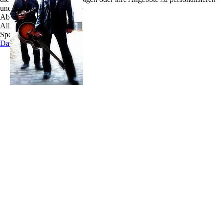
und zu optimieren.
auch noch verdammt gute Musik!
Ablehnen
The Jones´s sind Richie Harte und Tim Reese, die
Alle akzeptieren
sich bei einem zufälligen Gig auf dem Weg von
Speichern
Hamburg nach Kiel - wo beide wohnen - in der
Datenschutz
Bahn kennenlernten. Nach diesem Gig in der Bahn
entschlossen sich beide zusammen Musik zu
machen.
Richie Harte reist schon seit Jahren mit seiner
Gitarre und Stimme als Solo-Musiker durch die
Pubs, Clubs und Bars der Republik in Sachen Folk, Pop und Rock. Richie ist vielen
Besuchern des The Old Dubliner noch als Solo-Musiker bekannt. Er bringt immer
gute Laune mit und rockt die Bühne des The Old Dubliners.
Tim Reese ein begnadeter Fiddler, der sein Instrument beherrscht. Egal, ob er es
zärtlich streichelt oder hemmungslos malträtiert - es klingt immer begeisternd und
mitreißend. Tim bildet mit seiner Band "Wide Range" das Rückgrat der Deutschen
Irish-Folk-Szene. Er kann scheinbar nicht nur Geige spielen, sondern - wie man schon
in Pausen gesehen hat - auch mit der Gitarre umgehen.
Richie Harte und Tim Reese bilden zusammen "THE JONES´S", die weltbeste Rock-
Pop-Coverband. "The Jones´s" bringen mit Gitarre, Fiddle und Gesang mehr Power
und Rock auf die Bühne, als so manche 5-Mann-Band. Von Rock und Pop bis zu
Country und traditionellem Irish Folk - in Ihrem Repertoire befindet sich fast alles,