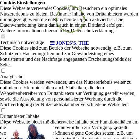
Cookie-Einstellungen
Diese Webseite verwendet Cookies, um Besuchern ein optimales
Nutzererlebnis zu bieten. Bestimmte Inhalte von Drittanbietern werden
nur angezeigt, wenn die entsprechende Option aktiviert ist. Die
Datenverarbeitung kann dann auch in einem Drittland erfolgen.
Weitere Informationen hierzu in der Datenschutzerklärung.
Technisch notwendige
JONES'S, THE
Diese Cookies sind zum Betrieb der Webseite notwendig, z.B. zum
Schutz vor Hackerangriffen und zur Gewährleistung eines
konsistenten und der Nachfrage angepassten Erscheinungsbilds der
Seite.
Analytische
Diese Cookies werden verwendet, um das Nutzererlebnis weiter zu
optimieren. Hierunter fallen auch Statistiken, die dem
Webseitenbetreiber von Drittanbietern zur Verfügung gestellt werden,
sowie die Ausspielung von personalisierter Werbung durch die
Nachverfolgung der Nutzeraktivität über verschiedene Webseiten.
Drittanbieter-Inhalte
Diese Webseite bietet möglicherweise Inhalte oder Funktionalitäten an,
THE JONES'S
die von Drittanbietern eigenverantwortlich zur Verfügung gestellt
|
Rock-Pop-Irish Folk
werden. Diese Drittanbieter können eigene Cookies setzen, z.B. um
die Nutzeraktivität zu verfolgen oder ihre Angebote zu personalisieren
Sie sehen nicht nur verdammt gut aus, Sie machen