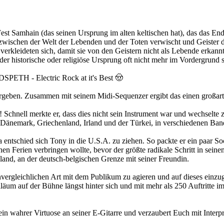
est Samhain (das seinen Ursprung im alten keltischen hat), das das En
e zwischen der Welt der Lebenden und der Toten verwischt und Geister
verkleideten sich, damit sie von den Geistern nicht als Lebende erkann
er historische oder religiöse Ursprung oft nicht mehr im Vordergrund 
TH - Electric Rock at it's Best 🤠
rgeben. Zusammen mit seinem Midi-Sequenzer ergibt das einen großar
 Schnell merkte er, dass dies nicht sein Instrument war und wechselte z
 in Dänemark, Griechenland, Irland und der Türkei, in verschiedenen B
entschied sich Tony in die U.S.A. zu ziehen. So packte er ein paar So
en Ferien verbringen wollte, bevor der größte radikale Schritt in sein
and, an der deutsch-belgischen Grenze mit seiner Freundin.
vergleichlichen Art mit dem Publikum zu agieren und auf dieses einzuge
iläum auf der Bühne längst hinter sich und mit mehr als 250 Auftritte im
in wahrer Virtuose an seiner E-Gitarre und verzaubert Euch mit Interp