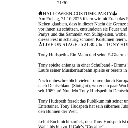
21:30
🎃HALLOWEEN-COSTUME-PARTY👻
Am Freitag, 31.10.2025 feiern wir mit Euch das F
Kelten glaubten, dass in dieser Nacht die Grenz
vor ihnen zu schützen, entzündeten sie Feuer und 
Partys und das Sammeln von Süßigkeiten, wobei d
dieses Fest in schaurig schönen Kostümen feiern.
🎸LIVE ON STAGE ab 21:30 Uhr - TONY HUDSPE
Tony Hudspeth - Ein Mann und seine E-Gitarre e
Tony spielte anfangs in einer Schulband - Drums!!
Laufe seiner Musikerlaufbahn spielte er bereits
Nach unbeschreiblich vielen Touren durch Europa 
nach Deutschland (Stuttgart), wo er ein paar Woch
seit 1989 an! Nun lebt Tony Hudspeth in Deutschl
Tony Hudspeth fesselt das Publikum mit seiner un
Entertainer. Tony Hudspeth hat sein silbernes Jub
den Bühnen der Welt.
Lehnt Euch nicht zurück, den Tony Hudspeth ist e
Wall" bis hin zu JJ Cale's "Cocaine".