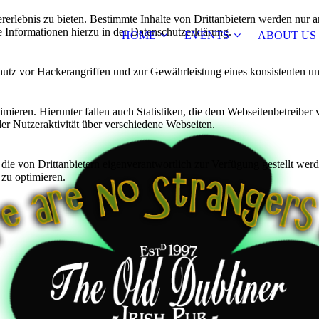
lebnis zu bieten. Bestimmte Inhalte von Drittanbietern werden nur ang
e Informationen hierzu in der Datenschutzerklärung.
HOME
EVENTS
ABOUT US
utz vor Hackerangriffen und zur Gewährleistung eines konsistenten un
ieren. Hierunter fallen auch Statistiken, die dem Webseitenbetreiber v
r Nutzeraktivität über verschiedene Webseiten.
 die von Drittanbietern eigenverantwortlich zur Verfügung gestellt wer
 zu optimieren.