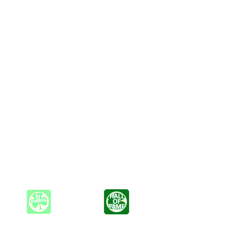
eide wohnen - in der Bahn kennenlernten. Nach diesem Gig in der
ublik in Sachen Folk, Pop und Rock. Richie ist vielen Besuchern
iners.
rt - es klingt immer begeisternd und mitreißend. Tim bildet mit
- wie man schon in Pausen gesehen hat - auch mit der Gitarre
hr Power und Rock auf die Bühne, als so manche 5-Mann-Band.
r saw on stage!!"