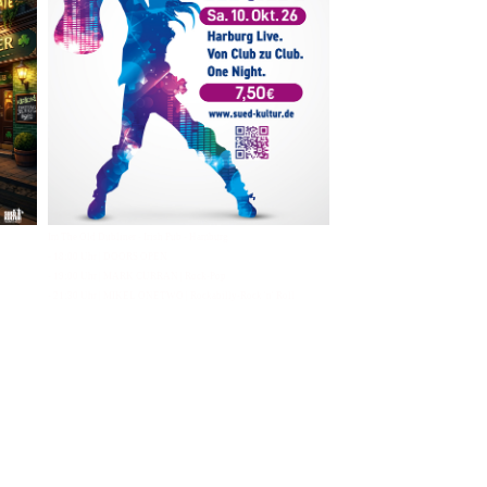
Im The Old Dubliner - Irish Pub - Hamburg
- 18:00 Uhr | DOORS OPEN
- 19:00 Uhr | MARK CURRAN | Rock-Pop
- 21:30 Uhr | MIKEL ONETWO | Rockabilly-Rock 'n' Roll