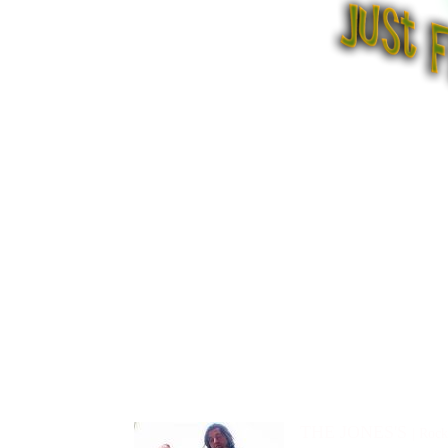
THE JONES'S
|
Rock