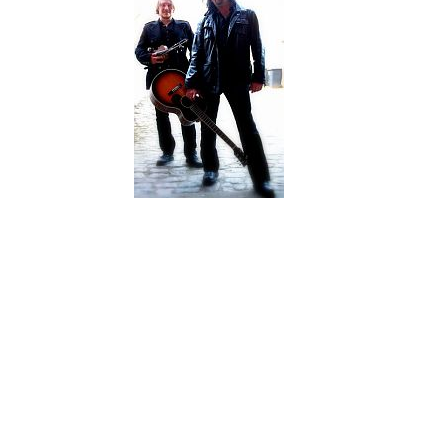
Sie sehen nicht nur verdammt 
The Jones´s sind Richie Harte
Bahn entschlossen sich beide
Richie Harte reist schon seit 
des The Old Dubliner noch als
Tim Reese ein begnadeter Fiddle
seiner Band "Wide Range" das R
umgehen.
Richie Harte und Tim Reese bilden zusammen "THE JONES´S", di
Von Rock und Pop bis zu Country und traditionellem Irish Folk - i
"They are not only pretty faces. 3 awesome musicians and absolute
The Jones´s provide one of the most powerful shows of Rock, Po