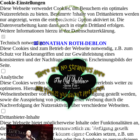
Cookie-Einstellungen
Diese Webseite verwendet Cookies, um Besuchern ein optimales
Nutzererlebnis zu bieten. Bestimmte Inhalte von Drittanbietern werden
nur angezeigt, wenn die entsprechende Option aktiviert ist. Die
Datenverarbeitung kann dann auch in einem Drittland erfolgen.
Weitere Informationen hierzu in der Datenschutzerklärung.
Technisch notwendige
JONATHAN ROTH-DEBLON
Diese Cookies sind zum Betrieb der Webseite notwendig, z.B. zum
Schutz vor Hackerangriffen und zur Gewährleistung eines
konsistenten und der Nachfrage angepassten Erscheinungsbilds der
Seite.
Analytische
Diese Cookies werden verwendet, um das Nutzererlebnis weiter zu
optimieren. Hierunter fallen auch Statistiken, die dem
Webseitenbetreiber von Drittanbietern zur Verfügung gestellt werden,
sowie die Ausspielung von personalisierter Werbung durch die
Nachverfolgung der Nutzeraktivität über verschiedene Webseiten.
Drittanbieter-Inhalte
Diese Webseite bietet möglicherweise Inhalte oder Funktionalitäten an,
JONATHAN ROTH-DEBLON
die von Drittanbietern eigenverantwortlich zur Verfügung gestellt
|
werden. Diese Drittanbieter können eigene Cookies setzen, z.B. um
Folk
(Medival)
die Nutzeraktivität zu verfolgen oder ihre Angebote zu personalisieren