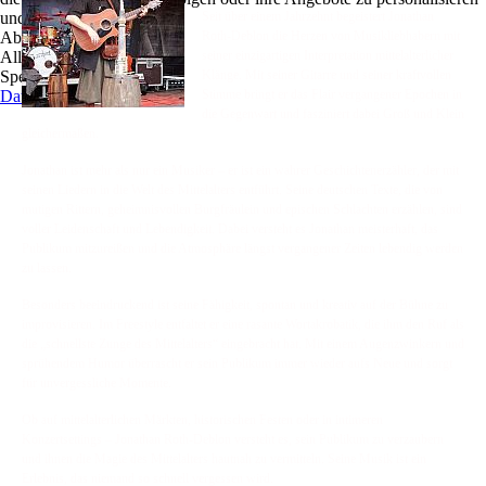
und zu optimieren.
Seit über einem Jahrzehnt begeistert Jonathan
Ablehnen
Roth-Deblon die Herzen von Musikliebhabern mit
Alle akzeptieren
seiner einzigartigen Interpretation mittelalterlicher
Speichern
Klänge. Mit seiner Gitarre und seiner kraftvollen
Datenschutz
Stimme bringt er das Flair vergangener Epochen in
die Gegenwart und fasziniert dabei Groß und Klein
gleichermaßen.
Jonathan ist mehr als nur ein Musiker – er ist ein wahrer Geschichtenerzähler, der mit
seinen Liedern in die Welt des Mittelalters entführt. Seine deutschen Texte, die von
mutigen Rittern, geheimnisvollen Burgfräulein und epischen Schlachten erzählen, sind
voller Leidenschaft und Lebendigkeit. Dabei versteht es Jonathan meisterhaft, das
Publikum mitzureißen und die Atmosphäre längst vergangener Zeiten lebendig werden
zu lassen.
Besonders beeindruckend ist seine Fähigkeit, spontan und kreativ auf der Bühne zu
improvisieren. Im Freestyle entfaltet er eine rasante Wortakrobatik, die ihm den Ruf als
die „schnellste Zunge des Mittelalters“ eingebracht hat. Mit einem Augenzwinkern und
sprühendem Humor überrascht er sein Publikum immer wieder aufs Neue und sorgt
für unvergessliche Momente.
Ob auf mittelalterlichen Märkten, historischen Festen oder in intimeren
Konzertsettings – Jonathan Roth-Deblon versteht es, sein Publikum zu verzaubern
und ihnen die Magie des Mittelalters hautnah zu vermitteln. Seine Musik ist ein
Erlebnis, das niemand so schnell vergessen wird.