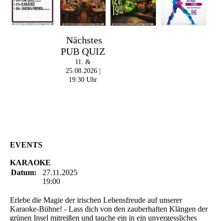
Im The Old Dubliner -
Nächstes
Irish Pub - Hamburg
PUB QUIZ
- 18:00 Uhr | DOORS
OPEN
11. &
- 19:00 Uhr | MARK
25.08.2026 |
CURRAN | Rock-Pop
19:30 Uhr
- 21:30 Uhr | MIKEL
ONETWO |
Rockabilly-Rock 'n'
Roll
EVENTS
KARAOKE
Datum:
27.11.2025
19:00
Erlebe die Magie der irischen Lebensfreude auf unserer
Karaoke-Bühne! - Lass dich von den zauberhaften Klängen der
grünen Insel mitreißen und tauche ein in ein unvergessliches