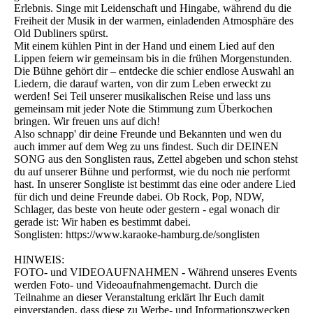
Erlebnis. Singe mit Leidenschaft und Hingabe, während du die
Freiheit der Musik in der warmen, einladenden Atmosphäre des
Old Dubliners spürst.
Mit einem kühlen Pint in der Hand und einem Lied auf den
Lippen feiern wir gemeinsam bis in die frühen Morgenstunden.
Die Bühne gehört dir – entdecke die schier endlose Auswahl an
Liedern, die darauf warten, von dir zum Leben erweckt zu
werden! Sei Teil unserer musikalischen Reise und lass uns
gemeinsam mit jeder Note die Stimmung zum Überkochen
bringen. Wir freuen uns auf dich!
Also schnapp' dir deine Freunde und Bekannten und wen du
auch immer auf dem Weg zu uns findest. Such dir DEINEN
SONG aus den Songlisten raus, Zettel abgeben und schon stehst
du auf unserer Bühne und performst, wie du noch nie performt
hast. In unserer Songliste ist bestimmt das eine oder andere Lied
für dich und deine Freunde dabei. Ob Rock, Pop, NDW,
Schlager, das beste von heute oder gestern - egal wonach dir
gerade ist: Wir haben es bestimmt dabei.
Songlisten: https://www.karaoke-hamburg.de/songlisten
HINWEIS:
FOTO- und VIDEOAUFNAHMEN - Während unseres Events
werden Foto- und Videoaufnahmengemacht. Durch die
Teilnahme an dieser Veranstaltung erklärt Ihr Euch damit
einverstanden, dass diese zu Werbe- und Informationszwecken