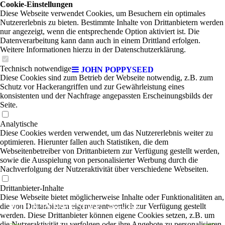
Cookie-Einstellungen
Diese Webseite verwendet Cookies, um Besuchern ein optimales
Nutzererlebnis zu bieten. Bestimmte Inhalte von Drittanbietern werden
nur angezeigt, wenn die entsprechende Option aktiviert ist. Die
Datenverarbeitung kann dann auch in einem Drittland erfolgen.
Weitere Informationen hierzu in der Datenschutzerklärung.
Technisch notwendige
JOHN POPPYSEED
Diese Cookies sind zum Betrieb der Webseite notwendig, z.B. zum
Schutz vor Hackerangriffen und zur Gewährleistung eines
konsistenten und der Nachfrage angepassten Erscheinungsbilds der
Seite.
Analytische
Diese Cookies werden verwendet, um das Nutzererlebnis weiter zu
optimieren. Hierunter fallen auch Statistiken, die dem
Webseitenbetreiber von Drittanbietern zur Verfügung gestellt werden,
sowie die Ausspielung von personalisierter Werbung durch die
Nachverfolgung der Nutzeraktivität über verschiedene Webseiten.
Drittanbieter-Inhalte
Diese Webseite bietet möglicherweise Inhalte oder Funktionalitäten an,
JOHN POPPYSEED
die von Drittanbietern eigenverantwortlich zur Verfügung gestellt
|
Rock-Pop
werden. Diese Drittanbieter können eigene Cookies setzen, z.B. um
die Nutzeraktivität zu verfolgen oder ihre Angebote zu personalisieren