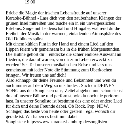
19:00
Erlebe die Magie der irischen Lebensfreude auf unserer
Karaoke-Bühne! - Lass dich von den zauberhaften Klängen der
grünen Insel mitreißen und tauche ein in ein unvergessliches
Erlebnis. Singe mit Leidenschaft und Hingabe, während du die
Freiheit der Musik in der warmen, einladenden Atmosphäre des
Old Dubliners spürst.
Mit einem kühlen Pint in der Hand und einem Lied auf den
Lippen feiern wir gemeinsam bis in die frühen Morgenstunden.
Die Bühne gehört dir – entdecke die schier endlose Auswahl an
Liedern, die darauf warten, von dir zum Leben erweckt zu
werden! Sei Teil unserer musikalischen Reise und lass uns
gemeinsam mit jeder Note die Stimmung zum Überkochen
bringen. Wir freuen uns auf dich!
Also schnapp' dir deine Freunde und Bekannten und wen du
auch immer auf dem Weg zu uns findest. Such dir DEINEN
SONG aus den Songlisten raus, Zettel abgeben und schon stehst
du auf unserer Bühne und performst, wie du noch nie performt
hast. In unserer Songliste ist bestimmt das eine oder andere Lied
für dich und deine Freunde dabei. Ob Rock, Pop, NDW,
Schlager, das beste von heute oder gestern - egal wonach dir
gerade ist: Wir haben es bestimmt dabei.
Songlisten: https://www.karaoke-hamburg.de/songlisten