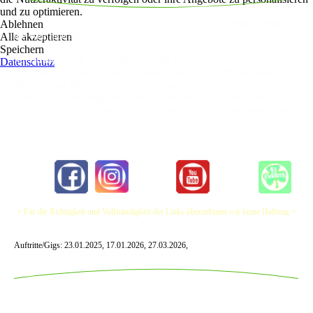
und zu optimieren.
Ablehnen
John Poppyseed fand in seinen Reisen um
Alle akzeptieren
die Welt jede Menge guter Coversongs auf seinen Wegen.
Speichern
Mit Straßenmusik und mit kleinen Gigs in Cafes, Bars und Pubs
Datenschutz
vergrößerte sich sein Repertoire ständig und er lies sich von anderen
Musikern auf der Welt inspirieren. Er sog die Bedeutung, Klänge und
Atmosphären der Songs wie kleine Samen auf, suchte die Wurzeln und
brachte durch Gitarre und facettenreichen Gesang die bekannten Songs
schließlich zum erblühen.
+ Für die Richtigkeit und Vollständigkeit der Links übernehmen wir keine Haftung +
Auftritte/Gigs: 23.01.2025, 17.01.2026, 27.03.2026,