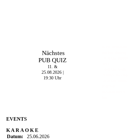
Im The Old Dubliner -
Nächstes
Irish Pub - Hamburg
PUB QUIZ
- 18:00 Uhr | DOORS
OPEN
11. &
- 19:00 Uhr | MARK
25.08.2026 |
CURRAN | Rock-Pop
19:30 Uhr
- 21:30 Uhr | MIKEL
ONETWO |
Rockabilly-Rock 'n'
Roll
EVENTS
K A R A O K E
Datum:
25.06.2026