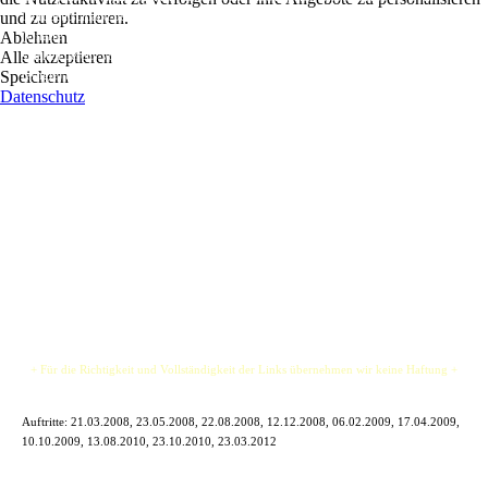
und zu optimieren.
Norddeutschland bestens bekannt. Nun treten die beiden Frontmänner Lars Hofmann
Ablehnen
(Gitarre, Mundharmonika) und Malte Lackmann (Gesang) auch zu Zweit auf. Sie
Alle akzeptieren
spielten bereits vor über 1000 Soldaten in Afghanistan, vor der Bundeskanzlerin
Speichern
(Angie) und in Live-Clubs in Hamburg, Bremen und Umgebung.
Datenschutz
Zu Gehör gebracht werden sowohl Songs aus dem feurigen Jailrock - Repertoire
(Rolling Stones, Free, Chuck Berry, Elvis Presley), als auch Stücke von
verschiedensten Künstlern wie Robbie Williams, R.E.M., Bruce Springsteen, Green
Day und vielen anderen.
Zu zweit sind sie flexibel, so kann es zu einem angenehmen Akustik-Abend kommen
oder in einer ekstatischen Rock’ n Roll-Party à la Jailrock enden, je nach Situation.
Mal schauen was diesen Abend passiert…
+ Für die Richtigkeit und Vollständigkeit der Links übernehmen wir keine Haftung +
Auftritte:
21.03.2008, 23.05.2008, 22.08.2008, 12.12.2008, 06.02.2009, 17.04.2009,
10.10.2009, 13.08.2010, 23.10.2010, 23.03.2012