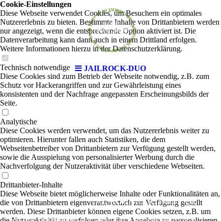
Cookie-Einstellungen
Diese Webseite verwendet Cookies, um Besuchern ein optimales
Nutzererlebnis zu bieten. Bestimmte Inhalte von Drittanbietern werden
nur angezeigt, wenn die entsprechende Option aktiviert ist. Die
Datenverarbeitung kann dann auch in einem Drittland erfolgen.
Weitere Informationen hierzu in der Datenschutzerklärung.
Technisch notwendige
JAILROCK-DUO
Diese Cookies sind zum Betrieb der Webseite notwendig, z.B. zum
Schutz vor Hackerangriffen und zur Gewährleistung eines
konsistenten und der Nachfrage angepassten Erscheinungsbilds der
Seite.
Analytische
Diese Cookies werden verwendet, um das Nutzererlebnis weiter zu
optimieren. Hierunter fallen auch Statistiken, die dem
Webseitenbetreiber von Drittanbietern zur Verfügung gestellt werden,
sowie die Ausspielung von personalisierter Werbung durch die
Nachverfolgung der Nutzeraktivität über verschiedene Webseiten.
Drittanbieter-Inhalte
Diese Webseite bietet möglicherweise Inhalte oder Funktionalitäten an,
JAILROCK-DUO
|
die von Drittanbietern eigenverantwortlich zur Verfügung gestellt
Rock'n'Roll
werden. Diese Drittanbieter können eigene Cookies setzen, z.B. um
die Nutzeraktivität zu verfolgen oder ihre Angebote zu personalisieren
Let’s spend the night together - Die 5-Mann Rock’ n Roll-Show „Jailrock“ ist in