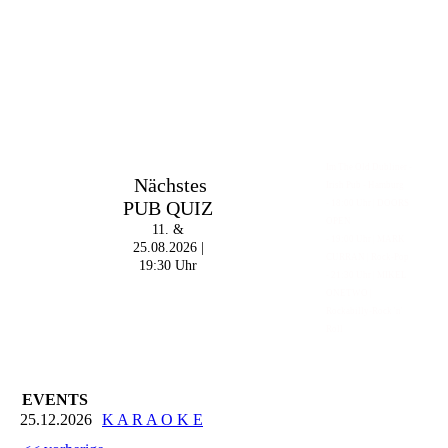
Im The Old Dubliner -
Nächstes
Irish Pub - Hamburg
PUB QUIZ
- 18:00 Uhr | DOORS
OPEN
11. &
- 19:00 Uhr | MARK
25.08.2026 |
CURRAN | Rock-Pop
19:30 Uhr
- 21:30 Uhr | MIKEL
ONETWO |
Rockabilly-Rock 'n'
Roll
EVENTS
25.12.2026
K A R A O K E