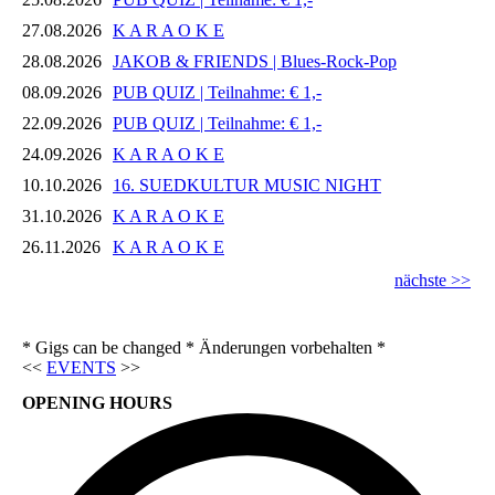
27.08.2026
K A R A O K E
28.08.2026
JAKOB & FRIENDS | Blues-Rock-Pop
08.09.2026
PUB QUIZ | Teilnahme: € 1,-
22.09.2026
PUB QUIZ | Teilnahme: € 1,-
24.09.2026
K A R A O K E
10.10.2026
16. SUEDKULTUR MUSIC NIGHT
31.10.2026
K A R A O K E
26.11.2026
K A R A O K E
nächste >>
* Gigs can be changed * Änderungen vorbehalten *
<<
EVENTS
>>
OPENING HOURS