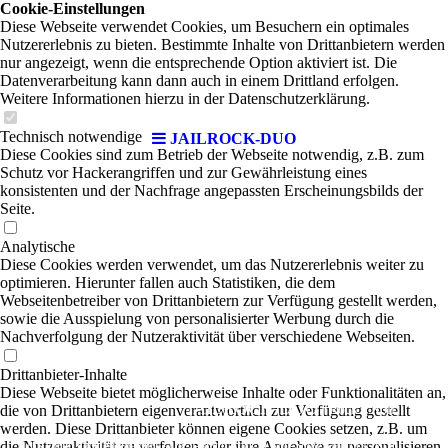
Cookie-Einstellungen
Diese Webseite verwendet Cookies, um Besuchern ein optimales
Nutzererlebnis zu bieten. Bestimmte Inhalte von Drittanbietern werden
nur angezeigt, wenn die entsprechende Option aktiviert ist. Die
Datenverarbeitung kann dann auch in einem Drittland erfolgen.
Weitere Informationen hierzu in der Datenschutzerklärung.
Technisch notwendige
JAILROCK-DUO
Diese Cookies sind zum Betrieb der Webseite notwendig, z.B. zum
Schutz vor Hackerangriffen und zur Gewährleistung eines
konsistenten und der Nachfrage angepassten Erscheinungsbilds der
Seite.
Analytische
Diese Cookies werden verwendet, um das Nutzererlebnis weiter zu
optimieren. Hierunter fallen auch Statistiken, die dem
Webseitenbetreiber von Drittanbietern zur Verfügung gestellt werden,
sowie die Ausspielung von personalisierter Werbung durch die
Nachverfolgung der Nutzeraktivität über verschiedene Webseiten.
Drittanbieter-Inhalte
Diese Webseite bietet möglicherweise Inhalte oder Funktionalitäten an,
JAILROCK-DUO
|
die von Drittanbietern eigenverantwortlich zur Verfügung gestellt
Rock'n'Roll
werden. Diese Drittanbieter können eigene Cookies setzen, z.B. um
die Nutzeraktivität zu verfolgen oder ihre Angebote zu personalisieren
Let’s spend the night together - Die 5-Mann Rock’ n Roll-Show „Jailrock“ ist in