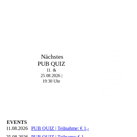
Im The Old Dubliner -
Nächstes
Irish Pub - Hamburg
PUB QUIZ
- 18:00 Uhr | DOORS
OPEN
11. &
- 19:00 Uhr | MARK
25.08.2026 |
CURRAN | Rock-Pop
19:30 Uhr
- 21:30 Uhr | MIKEL
ONETWO |
Rockabilly-Rock 'n'
Roll
EVENTS
11.08.2026
PUB QUIZ | Teilnahme: € 1,-
25.08.2026
PUB QUIZ | Teilname: € 1,-