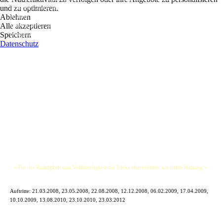
und zu optimieren.
Norddeutschland bestens bekannt. Nun treten die beiden Frontmänner Lars Hofmann
Ablehnen
(Gitarre, Mundharmonika) und Malte Lackmann (Gesang) auch zu Zweit auf. Sie
Alle akzeptieren
spielten bereits vor über 1000 Soldaten in Afghanistan, vor der Bundeskanzlerin
Speichern
(Angie) und in Live-Clubs in Hamburg, Bremen und Umgebung.
Datenschutz
Zu Gehör gebracht werden sowohl Songs aus dem feurigen Jailrock - Repertoire
(Rolling Stones, Free, Chuck Berry, Elvis Presley), als auch Stücke von
verschiedensten Künstlern wie Robbie Williams, R.E.M., Bruce Springsteen, Green
Day und vielen anderen.
Zu zweit sind sie flexibel, so kann es zu einem angenehmen Akustik-Abend kommen
oder in einer ekstatischen Rock’ n Roll-Party à la Jailrock enden, je nach Situation.
Mal schauen was diesen Abend passiert…
+ Für die Richtigkeit und Vollständigkeit der Links übernehmen wir keine Haftung +
Auftritte:
21.03.2008, 23.05.2008, 22.08.2008, 12.12.2008, 06.02.2009, 17.04.2009,
10.10.2009, 13.08.2010, 23.10.2010, 23.03.2012