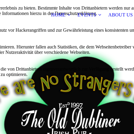
lebnis zu bieten. Bestimmte Inhalte von Drittanbietern werden nur ang
e Informationen hierzu in der Datenschutzerklärung.
HOME
EVENTS
ABOUT US
utz vor Hackerangriffen und zur Gewährleistung eines konsistenten un
ieren. Hierunter fallen auch Statistiken, die dem Webseitenbetreiber v
r Nutzeraktivität über verschiedene Webseiten.
 die von Drittanbietern eigenverantwortlich zur Verfügung gestellt wer
 zu optimieren.