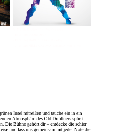
Im The Old Dubliner - Irish Pub - Hamburg
- 18:00 Uhr | DOORS OPEN
- 19:00 Uhr | MARK CURRAN | Rock-Pop
- 21:30 Uhr | MIKEL ONETWO | Rockabilly-Rock 'n' Roll
ünen Insel mitreißen und tauche ein in ein
denden Atmosphäre des Old Dubliners spürst.
. Die Bühne gehört dir – entdecke die schier
eise und lass uns gemeinsam mit jeder Note die