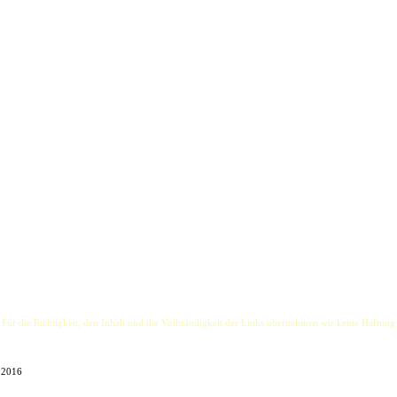
d, ob Festival oder Pub-Konzert, spielen die ´Irish Pub Rovers´ irische Party-Songs, so wie m
me und gute Laune. Schlagworte, die das sympathische Duo auf der Bühne sehr schnell mit Le
, Countrysongs und Evergreens in ihrem abendfüllenden Programm.
dich irgendwo in einem Pub auf der ´Grünen Insel´ zu befinden. Er ist der Sänger, Entertaine
 Mandoline. Mal hart, mal zart, gefühlvoll oder wild.
 weiterziehen...
 Für die Richtigkeit, den Inhalt und die Vollständigkeit der Links übernehmen wir keine Haftung
1.2016