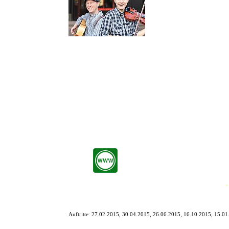
Von Stadt zu Stadt umherziehen
Pub-Atmosphäre, irischer Char
Die beiden Musiker haben zudem einige der bekanntesten Oldies
Aufgrund Michaels ´irischer´ Stimme und seines Charms glaubst Du 
Marcus spielt die eingängigen Melodien auf Fiddle, Akkordeon und
Also: Nichts wie hin zu den ´Irish Pub Rovers´! Bevor die ´Jungs´
Die Irish Pub Rovers sind:
Michael Chill: Gesang, Gitarre, Banjo
Marcus Lenggenhager: Fiddle, Akkordeon, Mandoline
*
Auftritte:
27.02.2015, 30.04.2015, 26.06.2015, 16.10.2015, 15.0