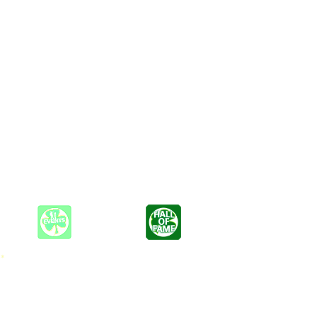
an sie aus den dortigen Pubs kennt - zum tanzen und mitsingen.
ben füllen kann.
r, Gitarrist und Banjo-Spieler.
 *