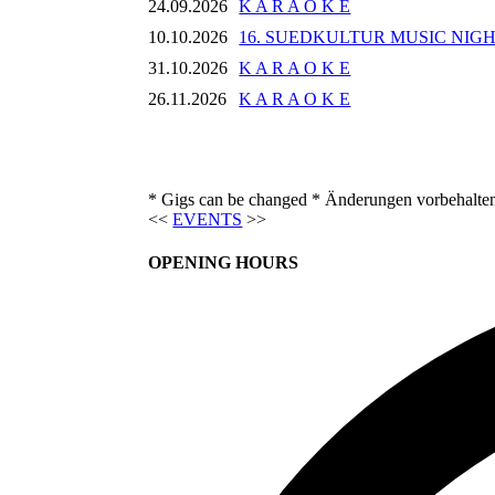
24.09.2026
K A R A O K E
10.10.2026
16. SUEDKULTUR MUSIC NIG
31.10.2026
K A R A O K E
26.11.2026
K A R A O K E
* Gigs can be changed * Änderungen vorbehalte
<<
EVENTS
>>
OPENING HOURS