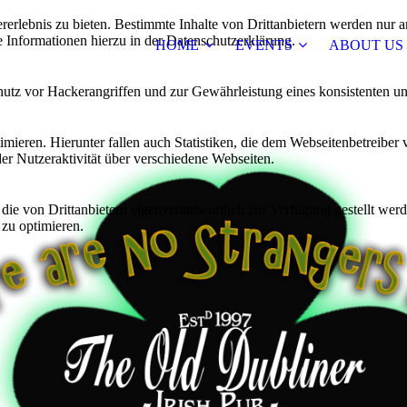
lebnis zu bieten. Bestimmte Inhalte von Drittanbietern werden nur ang
e Informationen hierzu in der Datenschutzerklärung.
HOME
EVENTS
ABOUT US
utz vor Hackerangriffen und zur Gewährleistung eines konsistenten un
ieren. Hierunter fallen auch Statistiken, die dem Webseitenbetreiber v
r Nutzeraktivität über verschiedene Webseiten.
 die von Drittanbietern eigenverantwortlich zur Verfügung gestellt wer
 zu optimieren.