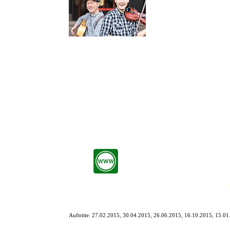
Von Stadt zu Stadt umherziehen
Pub-Atmosphäre, irischer Char
Die beiden Musiker haben zudem einige der bekanntesten Oldies
Aufgrund Michaels ´irischer´ Stimme und seines Charms glaubst Du 
Marcus spielt die eingängigen Melodien auf Fiddle, Akkordeon und
Also: Nichts wie hin zu den ´Irish Pub Rovers´! Bevor die ´Jungs´
Die Irish Pub Rovers sind:
Michael Chill: Gesang, Gitarre, Banjo
Marcus Lenggenhager: Fiddle, Akkordeon, Mandoline
*
Auftritte:
27.02.2015, 30.04.2015, 26.06.2015, 16.10.2015, 15.0