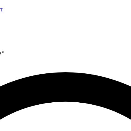
HT
n *