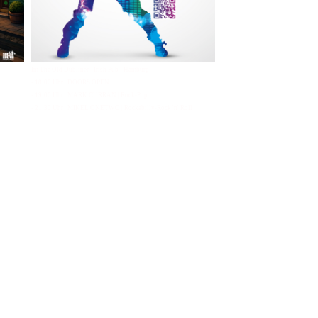
Im The Old Dubliner - Irish Pub - Hamburg
- 18:00 Uhr | DOORS OPEN
- 19:00 Uhr | MARK CURRAN | Rock-Pop
- 21:30 Uhr | MIKEL ONETWO | Rockabilly-Rock 'n' Roll