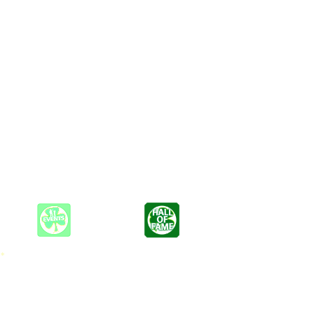
an sie aus den dortigen Pubs kennt - zum tanzen und mitsingen.
ben füllen kann.
r, Gitarrist und Banjo-Spieler.
 *