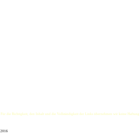
d, ob Festival oder Pub-Konzert, spielen die ´Irish Pub Rovers´ irische Party-Songs, so wie m
me und gute Laune. Schlagworte, die das sympathische Duo auf der Bühne sehr schnell mit Le
, Countrysongs und Evergreens in ihrem abendfüllenden Programm.
dich irgendwo in einem Pub auf der ´Grünen Insel´ zu befinden. Er ist der Sänger, Entertaine
 Mandoline. Mal hart, mal zart, gefühlvoll oder wild.
 weiterziehen...
 Für die Richtigkeit, den Inhalt und die Vollständigkeit der Links übernehmen wir keine Haftung
1.2016