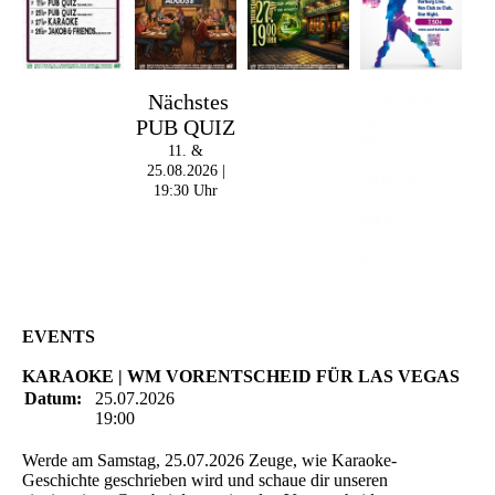
Im The Old Dubliner -
Nächstes
Irish Pub - Hamburg
PUB QUIZ
- 18:00 Uhr | DOORS
OPEN
11. &
- 19:00 Uhr | MARK
25.08.2026 |
CURRAN | Rock-Pop
19:30 Uhr
- 21:30 Uhr | MIKEL
ONETWO |
Rockabilly-Rock 'n'
Roll
EVENTS
KARAOKE | WM VORENTSCHEID FÜR LAS VEGAS
Datum:
25.07.2026
19:00
Werde am Samstag, 25.07.2026 Zeuge, wie Karaoke-
Geschichte geschrieben wird und schaue dir unseren