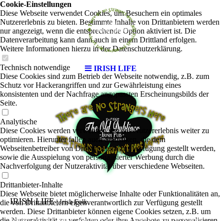
Cookie-Einstellungen
Diese Webseite verwendet Cookies, um Besuchern ein optimales
Nutzererlebnis zu bieten. Bestimmte Inhalte von Drittanbietern werden
nur angezeigt, wenn die entsprechende Option aktiviert ist. Die
Datenverarbeitung kann dann auch in einem Drittland erfolgen.
Weitere Informationen hierzu in der Datenschutzerklärung.
Technisch notwendige
IRISH LIFE
Diese Cookies sind zum Betrieb der Webseite notwendig, z.B. zum
Schutz vor Hackerangriffen und zur Gewährleistung eines
konsistenten und der Nachfrage angepassten Erscheinungsbilds der
Seite.
Analytische
Diese Cookies werden verwendet, um das Nutzererlebnis weiter zu
optimieren. Hierunter fallen auch Statistiken, die dem
Webseitenbetreiber von Drittanbietern zur Verfügung gestellt werden,
sowie die Ausspielung von personalisierter Werbung durch die
Nachverfolgung der Nutzeraktivität über verschiedene Webseiten.
Drittanbieter-Inhalte
Diese Webseite bietet möglicherweise Inhalte oder Funktionalitäten an,
IRISH LIFE
die von Drittanbietern eigenverantwortlich zur Verfügung gestellt
|
Irish Folk
werden. Diese Drittanbieter können eigene Cookies setzen, z.B. um
die Nutzeraktivität zu verfolgen oder ihre Angebote zu personalisieren
Bringing it all back - Music, Song and Dance - With Malacky Burke, Des Kelliher,