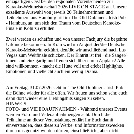
einzigartigen Cast bei den regionalen Vorentscheiden zur
Karaoke-Weltmeisterschaft 2026 LIVE ON STAGE an. Unsere
exzellente Auswahl von jeweils 20 Teilnehmerinnen und
Teilnehmern aus Hamburg tritt im The Old Dubliner - Irish Pub
- Hamburg an, um sich den Traum vom Deutschen Karaoke-
Finale in Köln zu erfüllen.
Zwei werden es schaffen und von unserer Fachjury die begehrte
Urkunde bekommen. In Köln wird im August der/die Deutsche
Karaoke-Meister/in gekührt, den/die wir anschließend nach Las
Vegas zum Weltfinale schicken. Der Eintritt ist frei - die Sänger/-
innen sind einzigartig und freuen sich über euren Applaus! Alle
sind willkommen - macht die Hütte voll und erlebt Highlights,
Emotionen und vielleicht auch ein wenig Drama.
Am Freitag, 31.07.2026 steht im The Old Dubliner - Irish Pub
die Bühne wieder für alle offen. Wir freuen uns schon sehr, euch
dann dort wieder eure Lieblingshits singen zu sehen.
HINWEIS:
FOTO- und VIDEOAUFNAHMEN - Während unseres Events
werden Foto- und Videoaufnahmengemacht. Durch die
Teilnahme an dieser Veranstaltung erklärt Ihr Euch damit
einverstanden, dass diese zu Werbe- und Informationszwecken
durch uns genutzt werden dürfen, einschließlich , aber nicht