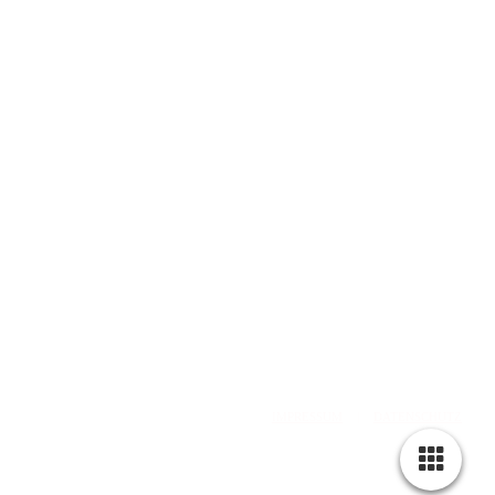
web: www.olddubliner.de
e-mail: info@olddubliner.de
© 1997 - 2026 | The Old Dubliner - Irish Pub – Hamburg
-Harburg
design by
DWARV-
DESIGN
IMPRESSUM
|
DATENSCHUTZ