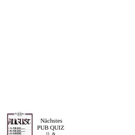
Im The Old Dubliner -
Nächstes
Irish Pub - Hamburg
PUB QUIZ
- 18:00 Uhr | DOORS
OPEN
11. &