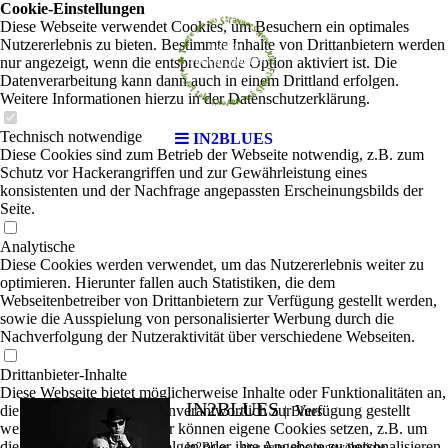
Cookie-Einstellungen
Diese Webseite verwendet Cookies, um Besuchern ein optimales
Nutzererlebnis zu bieten. Bestimmte Inhalte von Drittanbietern werden
nur angezeigt, wenn die entsprechende Option aktiviert ist. Die
Datenverarbeitung kann dann auch in einem Drittland erfolgen.
Weitere Informationen hierzu in der Datenschutzerklärung.
Technisch notwendige
IN2BLUES
Diese Cookies sind zum Betrieb der Webseite notwendig, z.B. zum
Schutz vor Hackerangriffen und zur Gewährleistung eines
konsistenten und der Nachfrage angepassten Erscheinungsbilds der
Seite.
Analytische
Diese Cookies werden verwendet, um das Nutzererlebnis weiter zu
optimieren. Hierunter fallen auch Statistiken, die dem
Webseitenbetreiber von Drittanbietern zur Verfügung gestellt werden,
sowie die Ausspielung von personalisierter Werbung durch die
Nachverfolgung der Nutzeraktivität über verschiedene Webseiten.
Drittanbieter-Inhalte
Diese Webseite bietet möglicherweise Inhalte oder Funktionalitäten an,
IN2BLUES
die von Drittanbietern eigenverantwortlich zur Verfügung gestellt
| Blues
werden. Diese Drittanbieter können eigene Cookies setzen, z.B. um
die Nutzeraktivität zu verfolgen oder ihre Angebote zu personalisieren
In2Blues – eine neue, eine ungewöhnliche