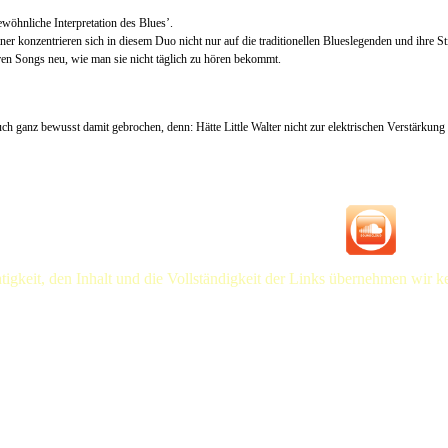
ewöhnliche Interpretation des Blues’.
 konzentrieren sich in diesem Duo nicht nur auf die traditionellen Blueslegenden und ihre St
eren Songs neu, wie man sie nicht täglich zu hören bekommt.
 auch ganz bewusst damit gebrochen, denn: Hätte Little Walter nicht zur elektrischen Verstärku
htigkeit, den Inhalt und die Vollständigkeit der Links übernehmen wir k