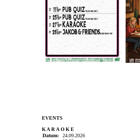
EVENTS
K A R A O K E
Datum:
24.09.2026