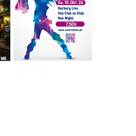
Im The Old Dubliner - Irish Pub - Hamburg
- 18:00 Uhr | DOORS OPEN
- 19:00 Uhr | MARK CURRAN | Rock-Pop
- 21:30 Uhr | MIKEL ONETWO | Rockabilly-Rock 'n' Roll