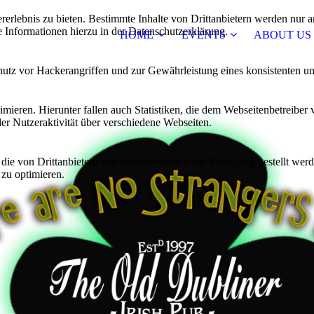
lebnis zu bieten. Bestimmte Inhalte von Drittanbietern werden nur ang
e Informationen hierzu in der Datenschutzerklärung.
HOME
EVENTS
ABOUT US
utz vor Hackerangriffen und zur Gewährleistung eines konsistenten un
ieren. Hierunter fallen auch Statistiken, die dem Webseitenbetreiber v
r Nutzeraktivität über verschiedene Webseiten.
 die von Drittanbietern eigenverantwortlich zur Verfügung gestellt wer
 zu optimieren.