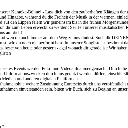
nserer Karaoke-Bühne! - Lass dich von den zauberhaften Klängen der gr
t und Hingabe, während du die Freiheit der Musik in der warmen, einla
d auf den Lippen feiern wir gemeinsam bis in die frühen Morgenstunden
von dir zum Leben erweckt zu werden! Sei Teil unserer musikalischen R
ns auf dich!
 und wen du auch immer auf dem Weg zu uns findest. Such dir DEINEN
st, wie du noch nie performt hast. In unserer Songliste ist bestimmt d
beste von heute oder gestern - egal wonach dir gerade ist: Wir haben
listen
Events werden Foto- und Videoaufnahmengemacht. Durch die Teiln
nd Informationszwecken durch uns genutzt werden dürfen, einschließli
en Medien und anderen digitalen Plattformen.
fnahmenohne weitere Zustimmung Eurerseits durch uns veröffentlicht un
ufnahmen einverstanden sein, bitten wir Euch, sich zu Beginn an un
n *