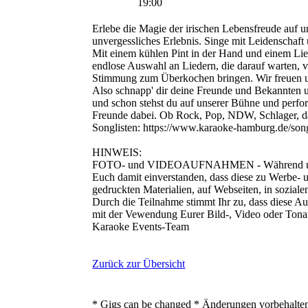
19:00
Erlebe die Magie der irischen Lebensfreude auf u
unvergessliches Erlebnis. Singe mit Leidenschaf
Mit einem kühlen Pint in der Hand und einem Lie
endlose Auswahl an Liedern, die darauf warten, 
Stimmung zum Überkochen bringen. Wir freuen u
Also schnapp' dir deine Freunde und Bekannten
und schon stehst du auf unserer Bühne und perform
Freunde dabei. Ob Rock, Pop, NDW, Schlager, das 
Songlisten: https://www.karaoke-hamburg.de/song
HINWEIS:
FOTO- und VIDEOAUFNAHMEN - Während unseres 
Euch damit einverstanden, dass diese zu Werbe- u
gedruckten Materialien, auf Webseiten, in sozial
Durch die Teilnahme stimmt Ihr zu, dass diese Au
mit der Vewendung Eurer Bild-, Video oder Tona
Karaoke Events-Team
Zurück zur Übersicht
* Gigs can be changed * Änderungen vorbehalte