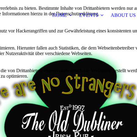
lebnis zu bieten. Bestimmte Inhalte von Drittanbietern werden nur ang
e Informationen hierzu in der Datenschutzerklärung.
HOME
EVENTS
ABOUT US
utz vor Hackerangriffen und zur Gewährleistung eines konsistenten un
ieren. Hierunter fallen auch Statistiken, die dem Webseitenbetreiber v
r Nutzeraktivität über verschiedene Webseiten.
 die von Drittanbietern eigenverantwortlich zur Verfügung gestellt wer
 zu optimieren.