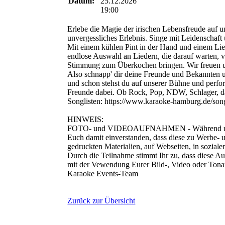
Datum:
25.12.2026
19:00
Erlebe die Magie der irischen Lebensfreude auf u
unvergessliches Erlebnis. Singe mit Leidenschaf
Mit einem kühlen Pint in der Hand und einem Lie
endlose Auswahl an Liedern, die darauf warten, 
Stimmung zum Überkochen bringen. Wir freuen u
Also schnapp' dir deine Freunde und Bekannten
und schon stehst du auf unserer Bühne und perform
Freunde dabei. Ob Rock, Pop, NDW, Schlager, das 
Songlisten: https://www.karaoke-hamburg.de/song
HINWEIS:
FOTO- und VIDEOAUFNAHMEN - Während unseres 
Euch damit einverstanden, dass diese zu Werbe- u
gedruckten Materialien, auf Webseiten, in sozial
Durch die Teilnahme stimmt Ihr zu, dass diese Au
mit der Vewendung Eurer Bild-, Video oder Tona
Karaoke Events-Team
Zurück zur Übersicht