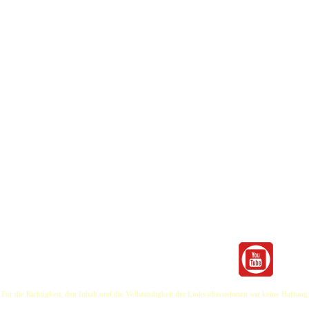
heißesten Classics der letzten 4 Jahrzehnte!
Sechs Musiker, die bei ihren Konzerten alles gebe
 BILLY IDOL oder VAN HALEN, beinharte Klassiker von AC/DC bis GUNSnROSES und
u Dance Classics der 80er..... das Repertoire von HITFIELD ist gespickt mit Songs, die Mus
iden hervorragenden Lead-Sänger sorgen für ein mitreißendes und authentisches Live-Erlebnis
 Für die Richtigkeit, den Inhalt und die Vollständigkeit der Links übernehmen wir keine Haftung