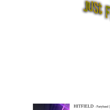
HITFIELD
- Partyband