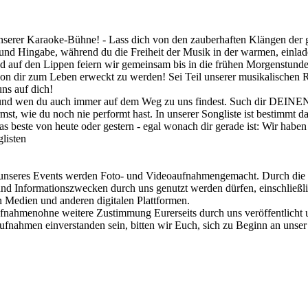
nserer Karaoke-Bühne! - Lass dich von den zauberhaften Klängen der gr
t und Hingabe, während du die Freiheit der Musik in der warmen, einla
d auf den Lippen feiern wir gemeinsam bis in die frühen Morgenstunden
von dir zum Leben erweckt zu werden! Sei Teil unserer musikalischen R
ns auf dich!
 und wen du auch immer auf dem Weg zu uns findest. Such dir DEINEN
st, wie du noch nie performt hast. In unserer Songliste ist bestimmt d
beste von heute oder gestern - egal wonach dir gerade ist: Wir haben
listen
Events werden Foto- und Videoaufnahmengemacht. Durch die Teiln
nd Informationszwecken durch uns genutzt werden dürfen, einschließli
en Medien und anderen digitalen Plattformen.
fnahmenohne weitere Zustimmung Eurerseits durch uns veröffentlicht un
ufnahmen einverstanden sein, bitten wir Euch, sich zu Beginn an un