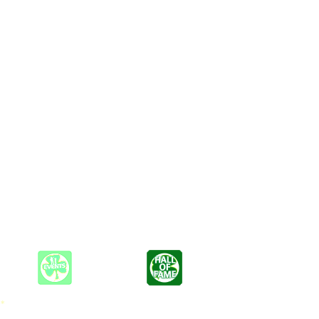
n und jedes Publikum begeistern!
 DEEP PURPLE, angesagte Chart-Hits von den TOTEN HOSEN
ikgeschichte geschrieben haben. Legendäre Gitarrenriffs und die
.
 *