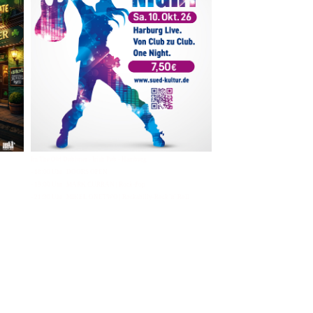
Im The Old Dubliner - Irish Pub - Hamburg
- 18:00 Uhr | DOORS OPEN
- 19:00 Uhr | MARK CURRAN | Rock-Pop
- 21:30 Uhr | MIKEL ONETWO | Rockabilly-Rock 'n' Roll