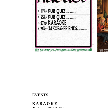
EVENTS
K A R A O K E