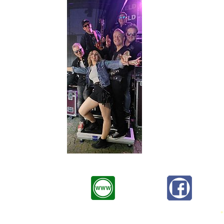
Die größten Rock Hits und die 
Rock-Hymnen von BON JOVI,
oder SUNRISE AVENUE bis hin z
facettenreichen Stimmen der be
*