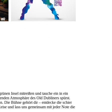
Im The Old Dubliner - Irish Pub - Hamburg
- 18:00 Uhr | DOORS OPEN
- 19:00 Uhr | MARK CURRAN | Rock-Pop
- 21:30 Uhr | MIKEL ONETWO | Rockabilly-Rock 'n' Roll
ünen Insel mitreißen und tauche ein in ein
denden Atmosphäre des Old Dubliners spürst.
. Die Bühne gehört dir – entdecke die schier
eise und lass uns gemeinsam mit jeder Note die