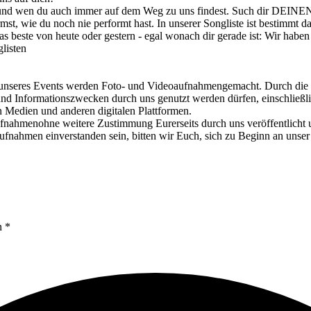
 und wen du auch immer auf dem Weg zu uns findest. Such dir DEINEN
st, wie du noch nie performt hast. In unserer Songliste ist bestimmt d
beste von heute oder gestern - egal wonach dir gerade ist: Wir haben
listen
Events werden Foto- und Videoaufnahmengemacht. Durch die Teiln
nd Informationszwecken durch uns genutzt werden dürfen, einschließli
en Medien und anderen digitalen Plattformen.
fnahmenohne weitere Zustimmung Eurerseits durch uns veröffentlicht un
ufnahmen einverstanden sein, bitten wir Euch, sich zu Beginn an un
n *