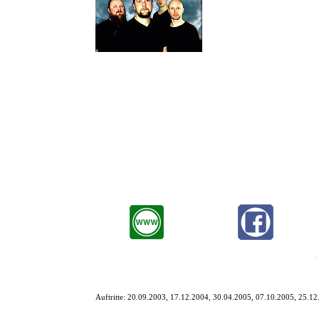
Die Band HEIMFELD wurde im S
und Brandau hatten schon seit
Nachdem der Bassist Marcel Blu
Gemeinsam erspielten sie sich im Hamburger Raum eine beachtli
Sie traten regelmäßig im Hamburger LOGO und im Rieckhof auf, 
2007 verabschiedete sich die Band für eine kreative Pause, aus der
2009 traten HEIMFELD mit Mattäus Ullrich (kleiner Bruder von Jen
Bis heute wurde die Trennung der Band nie offiziell verkündet.
*
Auftritte:
20.09.2003, 17.12.2004, 30.04.2005, 07.10.2005, 25.12