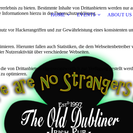
lebnis zu bieten. Bestimmte Inhalte von Drittanbietern werden nur ang
e Informationen hierzu in der Datenschutzerklärung.
HOME
EVENTS
ABOUT US
utz vor Hackerangriffen und zur Gewährleistung eines konsistenten un
ieren. Hierunter fallen auch Statistiken, die dem Webseitenbetreiber v
r Nutzeraktivität über verschiedene Webseiten.
 die von Drittanbietern eigenverantwortlich zur Verfügung gestellt wer
 zu optimieren.