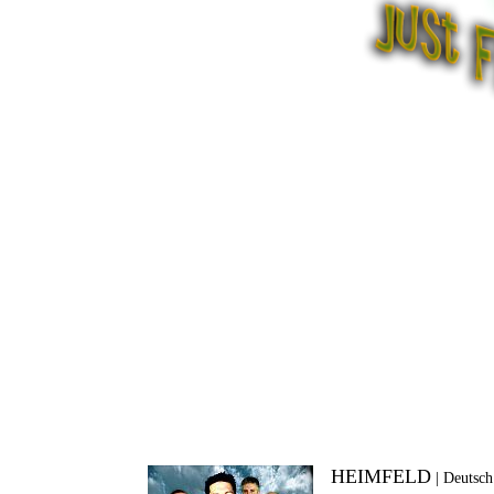
HEIMFELD
|
Deutsch