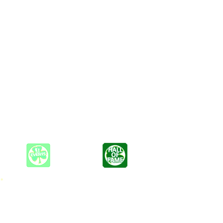
 nach dem gleichnamigen Hamburger Stadtteil benannt. Steiner
Formation. Jan war zuvor der Gitarrentechniker der Band.
hafenfest dabei.
 Erfolge aber nicht anknüpfen.
 *