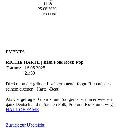
OPEN
11. &
- 19:00 Uhr | MARK
25.08.2026 |
CURRAN | Rock-Pop
19:30 Uhr
- 21:30 Uhr | MIKEL
ONETWO |
Rockabilly-Rock 'n'
Roll
EVENTS
RICHIE HARTE | Irish Folk-Rock-Pop
Datum:
16.05.2025
21:30
Direkt von der grünen Insel kommend, folgte Richard stets
seinem eigenen "Harte"-Beat.
Als viel gefragter Gitarrist und Sänger ist er immer wieder in
ganz Deutschland in Sachen Folk, Pop und Rock unterwegs.
HALL OF FAME
Zurück zur Übersicht