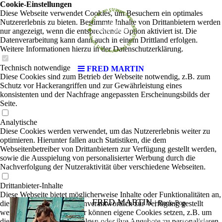
Cookie-Einstellungen
Diese Webseite verwendet Cookies, um Besuchern ein optimales
Nutzererlebnis zu bieten. Bestimmte Inhalte von Drittanbietern werden
nur angezeigt, wenn die entsprechende Option aktiviert ist. Die
Datenverarbeitung kann dann auch in einem Drittland erfolgen.
Weitere Informationen hierzu in der Datenschutzerklärung.
Technisch notwendige
FRED MARTIN
Diese Cookies sind zum Betrieb der Webseite notwendig, z.B. zum
Schutz vor Hackerangriffen und zur Gewährleistung eines
konsistenten und der Nachfrage angepassten Erscheinungsbilds der
Seite.
Analytische
Diese Cookies werden verwendet, um das Nutzererlebnis weiter zu
optimieren. Hierunter fallen auch Statistiken, die dem
Webseitenbetreiber von Drittanbietern zur Verfügung gestellt werden,
sowie die Ausspielung von personalisierter Werbung durch die
Nachverfolgung der Nutzeraktivität über verschiedene Webseiten.
Drittanbieter-Inhalte
Diese Webseite bietet möglicherweise Inhalte oder Funktionalitäten an,
FRED MARTIN
die von Drittanbietern eigenverantwortlich zur Verfügung gestellt
|
Rock-Pop
werden. Diese Drittanbieter können eigene Cookies setzen, z.B. um
die Nutzeraktivität zu verfolgen oder ihre Angebote zu personalisieren
Vielfältig, echt und handgemacht. Diese Attribute