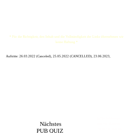
seiner Einnahmen in sie investieren. „Into the sunset“ ist ab April 2021 erhältlich.
* Für die Richtigkeit, den Inhalt und die Vollständigkeit der Links übernehmen wir
keine Haftung *
Auftritte: 26.03.2022 (Canceled), 25.05.2022 (CANCELLED), 23.06.2023,
Im The Old Dubliner -
Nächstes
Irish Pub - Hamburg
PUB QUIZ
- 18:00 Uhr | DOORS