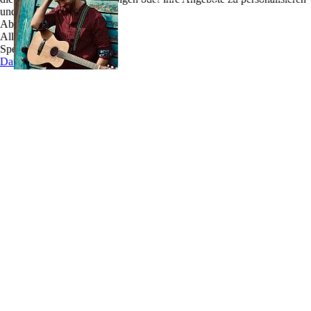
und zu optimieren.
passen am besten zu Fred Martins Sound. Das
Ablehnen
Multitalent wurde 1990 in Hamburg geboren und
Alle akzeptieren
beschloss im Alter von 13 Jahren Musiker zu
Speichern
werden. Er nahm klassischen Klavierunterricht,
Datenschutz
lernte autodidaktisch Gitarre, begann mit 17 zu
singen, gründete eine Rockband und tritt
regelmäßig sowohl als Singer-Songwriter als auch als DJ auf. Er Ist ein
gerngesehener Gast in diversen Irish Pubs, auf den Bühnen verschiedener Bars der
Reeperbahn, in der Fußgängerzone, auf Hochzeiten und auf Festivals.
Auf seinem Weg unterstützte er eine Vielzahl anderer Künstler, wie beispielsweise die
russische Sängerin Anna Mirani oder den Musiker, Schauspieler und Moderator
Sascha Herchenbach. Als er 2019 Adam Brixtons neues Album „Back to myself“
produzierte, wurde ihm klar, dass er als Solo-Künstler durchstarten möchte.
Inspiriert von der kalifornischen Sonne und den good vibes schrieb er im
Auslandssemester seines Masterstudiums im Fach Medienmanagement eigenen Texte
für sein erstes eigenes Studioalbum „into the sunset“.
Fred Martin geht es darum seine Zuhörer zu inspirieren und ihnen für ein paar
Minuten eine Zuflucht aus ihrem Alltag zu bieten. Der bekennende Buddhist verfolgt
das Ziel durch seine Musik einen Unterschied zu machen. Er möchte vermitteln, dass
nur geteiltes Glück echte Freude ist und dass man versuchen sollte im Hier und Jetzt
zu leben. Außerdem sollte man zum Besten Anderer Handeln. Deswegen möchte Fred
Martin im neuen Jahr, 2021, eine gemeinnützige Organisation gründen und die Hälfte