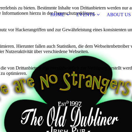
lebnis zu bieten. Bestimmte Inhalte von Drittanbietern werden nur ang
e Informationen hierzu in der Datenschutzerklärung.
HOME
EVENTS
ABOUT US
utz vor Hackerangriffen und zur Gewährleistung eines konsistenten un
ieren. Hierunter fallen auch Statistiken, die dem Webseitenbetreiber v
r Nutzeraktivität über verschiedene Webseiten.
 die von Drittanbietern eigenverantwortlich zur Verfügung gestellt wer
 zu optimieren.