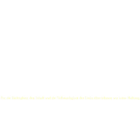
 besteht vorwiegend aus Blues und Balladen. Hierbei greift er auf eine erprobte Mischung
 Für die Richtigkeit, den Inhalt und die Vollständigkeit der Links übernehmen wir keine Haftung