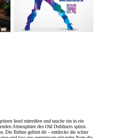
Im The Old Dubliner - Irish Pub - Hamburg
- 18:00 Uhr | DOORS OPEN
- 19:00 Uhr | MARK CURRAN | Rock-Pop
- 21:30 Uhr | MIKEL ONETWO | Rockabilly-Rock 'n' Roll
ünen Insel mitreißen und tauche ein in ein
denden Atmosphäre des Old Dubliners spürst.
. Die Bühne gehört dir – entdecke die schier
eise und lass uns gemeinsam mit jeder Note die