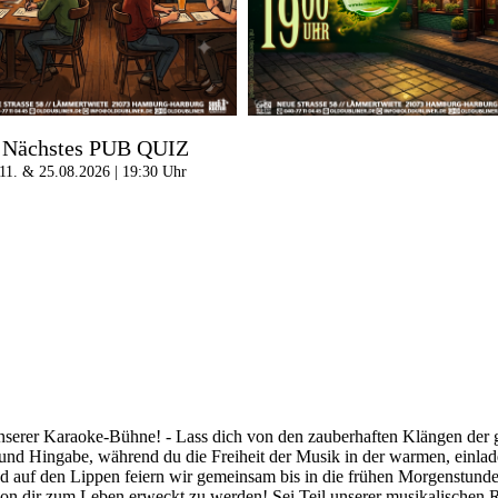
Nächstes PUB QUIZ
11. & 25.08.2026 | 19:30 Uhr
nserer Karaoke-Bühne! - Lass dich von den zauberhaften Klängen der gr
t und Hingabe, während du die Freiheit der Musik in der warmen, einla
d auf den Lippen feiern wir gemeinsam bis in die frühen Morgenstunden
von dir zum Leben erweckt zu werden! Sei Teil unserer musikalischen R