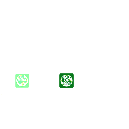
 as serious their working-class roots. Walls of guitars, solid
ningless they remain a Rock´n´Roll band.
r debut album "As of Yet...". After Pete had left the band Max and
ty of everything we do, the attention to detail, it just speaks for
 *