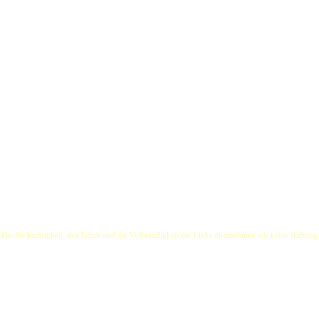
native Rock music. Emerging from Malmö´s colourful music scene, this quintet takes their music
rhythmic beats. Honest and simply bloody good.
n´Roll band. And in times of casting-shows, "fast-food" pop and the terrible noise of the mea
eat behind the drums in March 2008. The lads (then with guitarist Pete) went on to record thei
l rooms The Fallen Empires are going to play across Europe for the rest of the year.
ng to: We play the music we love. We write the music we play. It´s as simple as that and the quali
 Für die Richtigkeit, den Inhalt und die Vollständigkeit der Links übernehmen wir keine Haftung