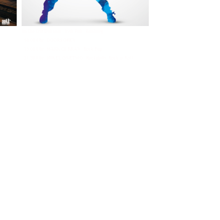
Im The Old Dubliner - Irish Pub - Hamburg
- 18:00 Uhr | DOORS OPEN
- 19:00 Uhr | MARK CURRAN | Rock-Pop
- 21:30 Uhr | MIKEL ONETWO | Rockabilly-Rock 'n' Roll