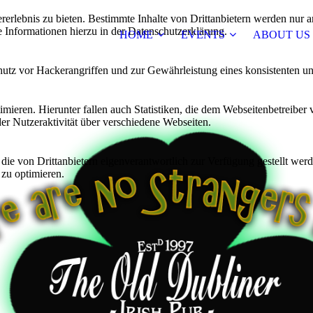
lebnis zu bieten. Bestimmte Inhalte von Drittanbietern werden nur ang
e Informationen hierzu in der Datenschutzerklärung.
HOME
EVENTS
ABOUT US
utz vor Hackerangriffen und zur Gewährleistung eines konsistenten un
ieren. Hierunter fallen auch Statistiken, die dem Webseitenbetreiber v
r Nutzeraktivität über verschiedene Webseiten.
 die von Drittanbietern eigenverantwortlich zur Verfügung gestellt wer
 zu optimieren.