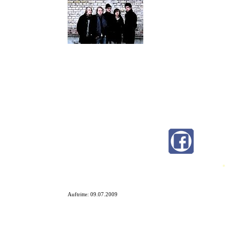
The last hope for Swedish Alter
licks, catchy melodies, heavy 
The Fallen Empires are a Rock´
The band was formed in late 2006 by Nate and Toby. Sally took a s
Percy joined up in the end of 2008.
After many live shows and countless hours of work in the rehearsa
For us and for all of those who still care about what they´re listeni
itself...We´ll see you at the concerts!
*
Auftritte:
09.07.2009