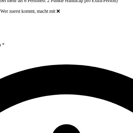
 (bei mehr als 6 Personen: 2 Punkte Handicap pro Extra-Person)
zuerst kommt, macht mit ❌
n *