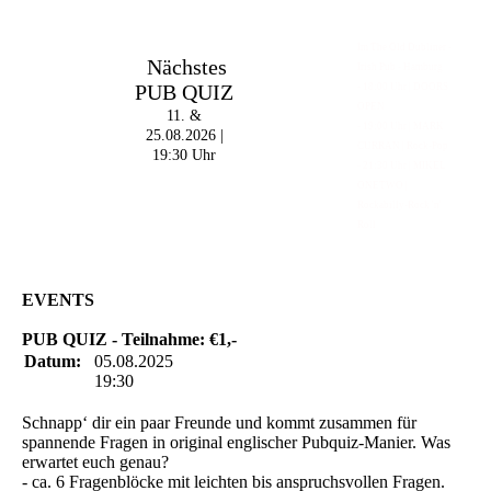
Im The Old Dubliner -
Nächstes
Irish Pub - Hamburg
PUB QUIZ
- 18:00 Uhr | DOORS
OPEN
11. &
- 19:00 Uhr | MARK
25.08.2026 |
CURRAN | Rock-Pop
19:30 Uhr
- 21:30 Uhr | MIKEL
ONETWO |
Rockabilly-Rock 'n'
Roll
EVENTS
PUB QUIZ - Teilnahme: €1,-
Datum:
05.08.2025
19:30
Schnapp‘ dir ein paar Freunde und kommt zusammen für
spannende Fragen in original englischer Pubquiz-Manier. Was
erwartet euch genau?
- ca. 6 Fragenblöcke mit leichten bis anspruchsvollen Fragen.