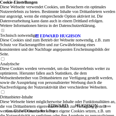
Cookie-Einstellungen
Diese Webseite verwendet Cookies, um Besuchern ein optimales
Nutzererlebnis zu bieten. Bestimmte Inhalte von Drittanbietern werden
nur angezeigt, wenn die entsprechende Option aktiviert ist. Die
Datenverarbeitung kann dann auch in einem Drittland erfolgen.
Weitere Informationen hierzu in der Datenschutzerklärung.
Technisch notwendige
EDWARD HUGHSON
Diese Cookies sind zum Betrieb der Webseite notwendig, z.B. zum
Schutz vor Hackerangriffen und zur Gewährleistung eines
konsistenten und der Nachfrage angepassten Erscheinungsbilds der
Seite.
Analytische
Diese Cookies werden verwendet, um das Nutzererlebnis weiter zu
optimieren. Hierunter fallen auch Statistiken, die dem
Webseitenbetreiber von Drittanbietern zur Verfügung gestellt werden,
sowie die Ausspielung von personalisierter Werbung durch die
Nachverfolgung der Nutzeraktivität über verschiedene Webseiten.
Drittanbieter-Inhalte
Diese Webseite bietet möglicherweise Inhalte oder Funktionalitäten an,
EDWARD HUGHSON
die von Drittanbietern eigenverantwortlich zur Verfügung gestellt
from
werden. Diese Drittanbieter können eigene Cookies setzen, z.B. um
|
Folk-Country-Rock-Pop
Australia
die Nutzeraktivität zu verfolgen oder ihre Angebote zu personalisieren