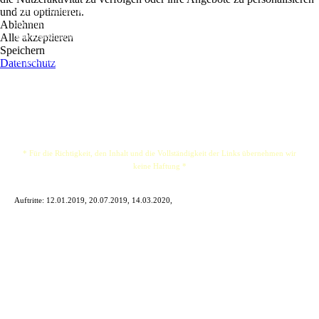
und zu optimieren.
Aus einer kleinen Stadt in New South Wales in Australien stammend, lebt und arbeitet
Ablehnen
der Musiker Edward Hughson nun in Hamburg.
Alle akzeptieren
Sein Repertoire bewegt sich in den Genres Folk & Country.
Speichern
In ganz eigenem Stil interpretiert er Klassiker neu und rundet sein Programm mit
Datenschutz
eigenen Kompositionen zu einem Ganzen ab.
* Für die Richtigkeit, den Inhalt und die Vollständigkeit der Links übernehmen wir
keine Haftung *
Auftritte:
12.01.2019, 20.07.2019, 14.03.2020,