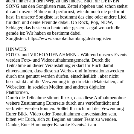
auch immer auf dem Weg zu uns findest. Such dir DEINEN
SONG aus den Songlisten raus, Zettel abgeben und schon stehst
du auf unserer Bühne und performst, wie du noch nie performt
hast. In unserer Songliste ist bestimmt das eine oder andere Lied
für dich und deine Freunde dabei. Ob Rock, Pop, NDW,
Schlager, das beste von heute oder gestern - egal wonach dir
gerade ist: Wir haben es bestimmt dabei.
Songlisten: https://www.karaoke-hamburg.de/songlisten
HINWEIS:
FOTO- und VIDEOAUFNAHMEN - Während unseres Events
werden Foto- und Videoaufnahmengemacht. Durch die
Teilnahme an dieser Veranstaltung erklärt Ihr Euch damit
einverstanden, dass diese zu Werbe- und Informationszwecken
durch uns genutzt werden dürfen, einschließlich , aber nicht
beschränkt auf die Verwendung in gedruckten Materialien, auf
Webseiten, in sozialen Medien und anderen digitalen
Plattformen.
Durch die Teilnahme stimmt Ihr zu, dass diese Aufnahmenohne
weitere Zustimmung Eurerseits durch uns veröffentlicht und
verbreitet werden können. Solltet Ihr nicht mit der Vewendung
Eurer Bild-, Video oder Tonaufnahmen einverstanden sein,
bitten wir Euch, sich zu Beginn an unser Team zu wenden.
Danke, Euer Hamburger Karaoke Events-Team