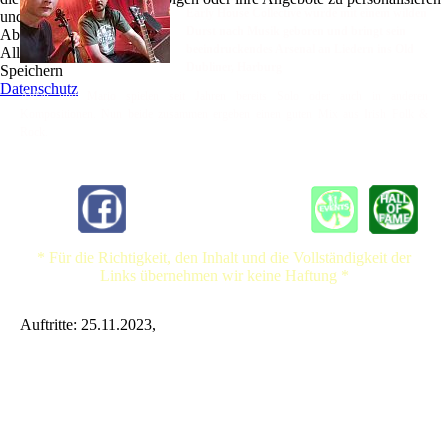
Early House Collective wurde mit einem wilden
und zu optimieren.
Durst nach Musik geboren und bringt sein
Ablehnen
beeindruckendes Arsenal an Liedern ins Old
Alle akzeptieren
Dubliner, Harburg
Speichern
Datenschutz
Aidan und Mario spielen seit Jahren bereits Solo oder auch in anderen
Kompositionen. Nun beide zusammen ergeben einen guten Mix aus Irish Folk &
Rock.
* Für die Richtigkeit, den Inhalt und die Vollständigkeit der
Links übernehmen wir keine Haftung *
Auftritte: 25.11.2023,