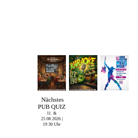
Im The Old Dubliner -
Nächstes
Irish Pub - Hamburg
PUB QUIZ
- 18:00 Uhr | DOORS
OPEN
11. &
- 19:00 Uhr | MARK
25.08.2026 |
CURRAN | Rock-Pop
19:30 Uhr
- 21:30 Uhr | MIKEL
ONETWO |