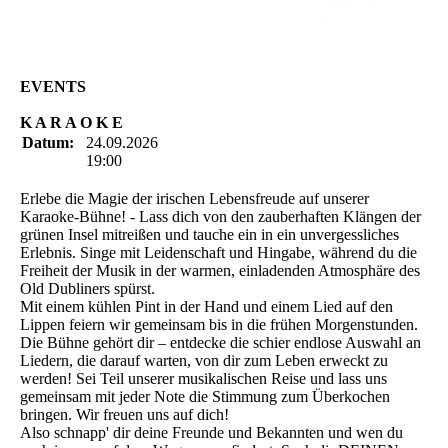
Rockabilly-Rock 'n'
Roll
EVENTS
K A R A O K E
Datum:
24.09.2026
19:00
Erlebe die Magie der irischen Lebensfreude auf unserer
Karaoke-Bühne! - Lass dich von den zauberhaften Klängen der
grünen Insel mitreißen und tauche ein in ein unvergessliches
Erlebnis. Singe mit Leidenschaft und Hingabe, während du die
Freiheit der Musik in der warmen, einladenden Atmosphäre des
Old Dubliners spürst.
Mit einem kühlen Pint in der Hand und einem Lied auf den
Lippen feiern wir gemeinsam bis in die frühen Morgenstunden.
Die Bühne gehört dir – entdecke die schier endlose Auswahl an
Liedern, die darauf warten, von dir zum Leben erweckt zu
werden! Sei Teil unserer musikalischen Reise und lass uns
gemeinsam mit jeder Note die Stimmung zum Überkochen
bringen. Wir freuen uns auf dich!
Also schnapp' dir deine Freunde und Bekannten und wen du