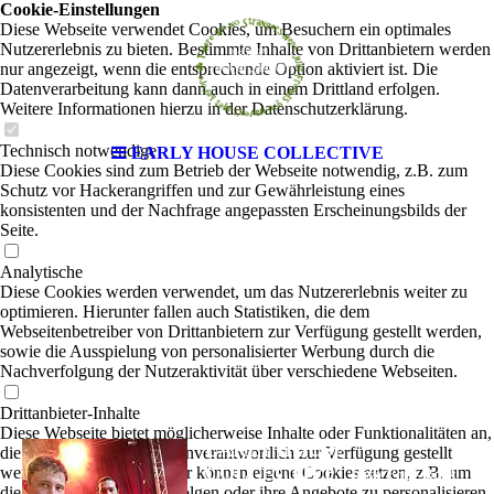
Cookie-Einstellungen
Diese Webseite verwendet Cookies, um Besuchern ein optimales
Nutzererlebnis zu bieten. Bestimmte Inhalte von Drittanbietern werden
nur angezeigt, wenn die entsprechende Option aktiviert ist. Die
Datenverarbeitung kann dann auch in einem Drittland erfolgen.
Weitere Informationen hierzu in der Datenschutzerklärung.
Technisch notwendige
EARLY HOUSE COLLECTIVE
Diese Cookies sind zum Betrieb der Webseite notwendig, z.B. zum
Schutz vor Hackerangriffen und zur Gewährleistung eines
konsistenten und der Nachfrage angepassten Erscheinungsbilds der
Seite.
Analytische
Diese Cookies werden verwendet, um das Nutzererlebnis weiter zu
optimieren. Hierunter fallen auch Statistiken, die dem
Webseitenbetreiber von Drittanbietern zur Verfügung gestellt werden,
sowie die Ausspielung von personalisierter Werbung durch die
Nachverfolgung der Nutzeraktivität über verschiedene Webseiten.
Drittanbieter-Inhalte
Diese Webseite bietet möglicherweise Inhalte oder Funktionalitäten an,
EARLY HOUSE
die von Drittanbietern eigenverantwortlich zur Verfügung gestellt
COLLECTIVE
werden. Diese Drittanbieter können eigene Cookies setzen, z.B. um
|
Irish Folk-Rock
die Nutzeraktivität zu verfolgen oder ihre Angebote zu personalisieren