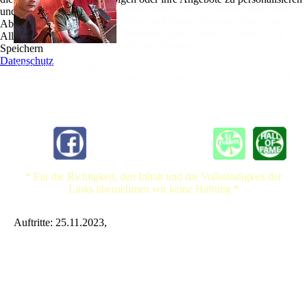
Early House Collective wurde mit einem wilden
und zu optimieren.
Durst nach Musik geboren und bringt sein
Ablehnen
beeindruckendes Arsenal an Liedern ins Old
Alle akzeptieren
Dubliner, Harburg
Speichern
Datenschutz
Aidan und Mario spielen seit Jahren bereits Solo oder auch in anderen
Kompositionen. Nun beide zusammen ergeben einen guten Mix aus Irish Folk &
Rock.
* Für die Richtigkeit, den Inhalt und die Vollständigkeit der
Links übernehmen wir keine Haftung *
Auftritte: 25.11.2023,