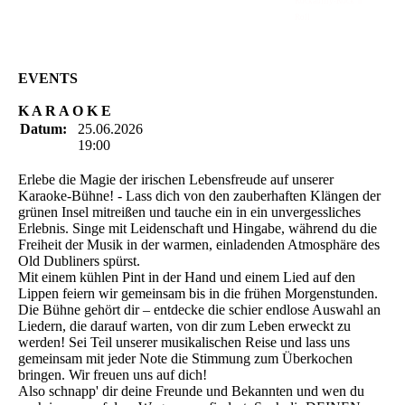
Rockabilly-Rock 'n'
Roll
EVENTS
K A R A O K E
Datum:
25.06.2026
19:00
Erlebe die Magie der irischen Lebensfreude auf unserer
Karaoke-Bühne! - Lass dich von den zauberhaften Klängen der
grünen Insel mitreißen und tauche ein in ein unvergessliches
Erlebnis. Singe mit Leidenschaft und Hingabe, während du die
Freiheit der Musik in der warmen, einladenden Atmosphäre des
Old Dubliners spürst.
Mit einem kühlen Pint in der Hand und einem Lied auf den
Lippen feiern wir gemeinsam bis in die frühen Morgenstunden.
Die Bühne gehört dir – entdecke die schier endlose Auswahl an
Liedern, die darauf warten, von dir zum Leben erweckt zu
werden! Sei Teil unserer musikalischen Reise und lass uns
gemeinsam mit jeder Note die Stimmung zum Überkochen
bringen. Wir freuen uns auf dich!
Also schnapp' dir deine Freunde und Bekannten und wen du