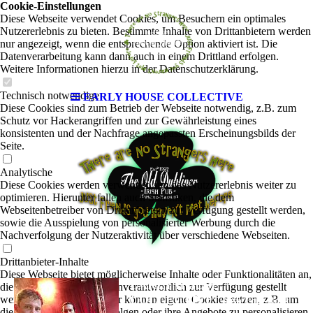
Cookie-Einstellungen
Diese Webseite verwendet Cookies, um Besuchern ein optimales
Nutzererlebnis zu bieten. Bestimmte Inhalte von Drittanbietern werden
nur angezeigt, wenn die entsprechende Option aktiviert ist. Die
Datenverarbeitung kann dann auch in einem Drittland erfolgen.
Weitere Informationen hierzu in der Datenschutzerklärung.
Technisch notwendige
EARLY HOUSE COLLECTIVE
Diese Cookies sind zum Betrieb der Webseite notwendig, z.B. zum
Schutz vor Hackerangriffen und zur Gewährleistung eines
konsistenten und der Nachfrage angepassten Erscheinungsbilds der
Seite.
Analytische
Diese Cookies werden verwendet, um das Nutzererlebnis weiter zu
optimieren. Hierunter fallen auch Statistiken, die dem
Webseitenbetreiber von Drittanbietern zur Verfügung gestellt werden,
sowie die Ausspielung von personalisierter Werbung durch die
Nachverfolgung der Nutzeraktivität über verschiedene Webseiten.
Drittanbieter-Inhalte
Diese Webseite bietet möglicherweise Inhalte oder Funktionalitäten an,
EARLY HOUSE
die von Drittanbietern eigenverantwortlich zur Verfügung gestellt
COLLECTIVE
werden. Diese Drittanbieter können eigene Cookies setzen, z.B. um
|
Irish Folk-Rock
die Nutzeraktivität zu verfolgen oder ihre Angebote zu personalisieren