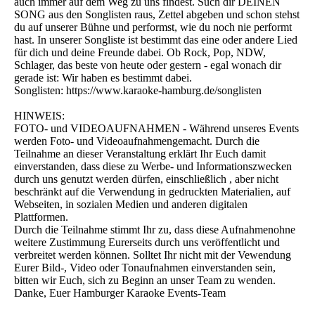
auch immer auf dem Weg zu uns findest. Such dir DEINEN
SONG aus den Songlisten raus, Zettel abgeben und schon stehst
du auf unserer Bühne und performst, wie du noch nie performt
hast. In unserer Songliste ist bestimmt das eine oder andere Lied
für dich und deine Freunde dabei. Ob Rock, Pop, NDW,
Schlager, das beste von heute oder gestern - egal wonach dir
gerade ist: Wir haben es bestimmt dabei.
Songlisten: https://www.karaoke-hamburg.de/songlisten
HINWEIS:
FOTO- und VIDEOAUFNAHMEN - Während unseres Events
werden Foto- und Videoaufnahmengemacht. Durch die
Teilnahme an dieser Veranstaltung erklärt Ihr Euch damit
einverstanden, dass diese zu Werbe- und Informationszwecken
durch uns genutzt werden dürfen, einschließlich , aber nicht
beschränkt auf die Verwendung in gedruckten Materialien, auf
Webseiten, in sozialen Medien und anderen digitalen
Plattformen.
Durch die Teilnahme stimmt Ihr zu, dass diese Aufnahmenohne
weitere Zustimmung Eurerseits durch uns veröffentlicht und
verbreitet werden können. Solltet Ihr nicht mit der Vewendung
Eurer Bild-, Video oder Tonaufnahmen einverstanden sein,
bitten wir Euch, sich zu Beginn an unser Team zu wenden.
Danke, Euer Hamburger Karaoke Events-Team