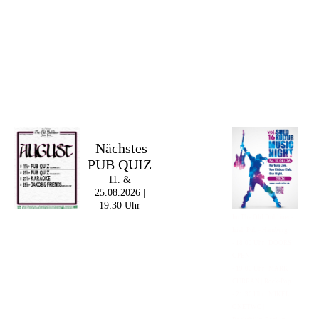
Nächstes
PUB QUIZ
11. &
25.08.2026 |
19:30 Uhr
Im The Old Dubliner -
Irish Pub - Hamburg
- 18:00 Uhr | DOORS
OPEN
- 19:00 Uhr | MARK
CURRAN | Rock-Pop
- 21:30 Uhr | MIKEL
ONETWO |