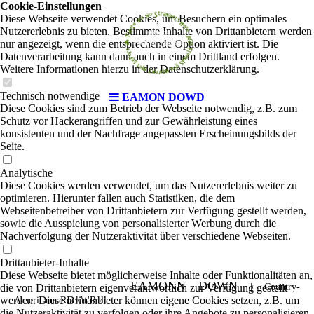
Cookie-Einstellungen
Diese Webseite verwendet Cookies, um Besuchern ein optimales
Nutzererlebnis zu bieten. Bestimmte Inhalte von Drittanbietern werden
nur angezeigt, wenn die entsprechende Option aktiviert ist. Die
Datenverarbeitung kann dann auch in einem Drittland erfolgen.
Weitere Informationen hierzu in der Datenschutzerklärung.
Technisch notwendige
EAMON DOWD
Diese Cookies sind zum Betrieb der Webseite notwendig, z.B. zum
Schutz vor Hackerangriffen und zur Gewährleistung eines
konsistenten und der Nachfrage angepassten Erscheinungsbilds der
Seite.
Analytische
Diese Cookies werden verwendet, um das Nutzererlebnis weiter zu
optimieren. Hierunter fallen auch Statistiken, die dem
Webseitenbetreiber von Drittanbietern zur Verfügung gestellt werden,
sowie die Ausspielung von personalisierter Werbung durch die
Nachverfolgung der Nutzeraktivität über verschiedene Webseiten.
Drittanbieter-Inhalte
Diese Webseite bietet möglicherweise Inhalte oder Funktionalitäten an,
EAMONN DOWN
die von Drittanbietern eigenverantwortlich zur Verfügung gestellt
|
Country-
werden. Diese Drittanbieter können eigene Cookies setzen, z.B. um
Americana-Rock'n'Roll
die Nutzeraktivität zu verfolgen oder ihre Angebote zu personalisieren