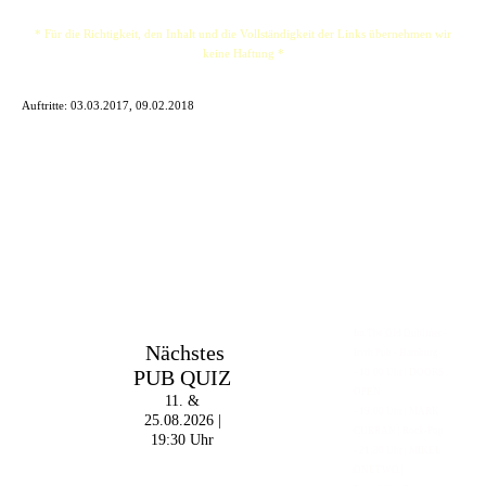
* Für die Richtigkeit, den Inhalt und die Vollständigkeit der Links übernehmen wir
keine Haftung *
Auftritte:
03.03.2017, 09.02.2018
Im The Old Dubliner -
Nächstes
Irish Pub - Hamburg
PUB QUIZ
- 18:00 Uhr | DOORS
OPEN
11. &
- 19:00 Uhr | MARK
25.08.2026 |
CURRAN | Rock-Pop
19:30 Uhr
- 21:30 Uhr | MIKEL
ONETWO |