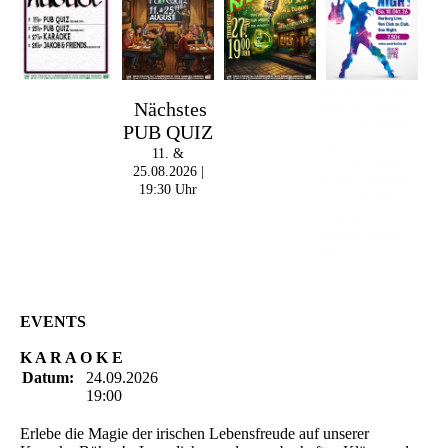
Im The Old Dubliner -
Nächstes
Irish Pub - Hamburg
PUB QUIZ
- 18:00 Uhr | DOORS
OPEN
11. &
- 19:00 Uhr | MARK
25.08.2026 |
CURRAN | Rock-Pop
19:30 Uhr
- 21:30 Uhr | MIKEL
ONETWO |
Rockabilly-Rock 'n'
Roll
EVENTS
K A R A O K E
Datum:
24.09.2026
19:00
Erlebe die Magie der irischen Lebensfreude auf unserer