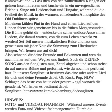
Karaoke-Bühne! - Lass dich von den zauberhaften Klängen der
grünen Insel mitreißen und tauche ein in ein unvergessliches
Erlebnis. Singe mit Leidenschaft und Hingabe, während du die
Freiheit der Musik in der warmen, einladenden Atmosphäre des
Old Dubliners spürst.
Mit einem kühlen Pint in der Hand und einem Lied auf den
Lippen feiern wir gemeinsam bis in die frühen Morgenstunden.
Die Bühne gehört dir – entdecke die schier endlose Auswahl an
Liedern, die darauf warten, von dir zum Leben erweckt zu
werden! Sei Teil unserer musikalischen Reise und lass uns
gemeinsam mit jeder Note die Stimmung zum Überkochen
bringen. Wir freuen uns auf dich!
Also schnapp' dir deine Freunde und Bekannten und wen du
auch immer auf dem Weg zu uns findest. Such dir DEINEN
SONG aus den Songlisten raus, Zettel abgeben und schon stehst
du auf unserer Bühne und performst, wie du noch nie performt
hast. In unserer Songliste ist bestimmt das eine oder andere Lied
für dich und deine Freunde dabei. Ob Rock, Pop, NDW,
Schlager, das beste von heute oder gestern - egal wonach dir
gerade ist: Wir haben es bestimmt dabei.
Songlisten: https://www.karaoke-hamburg.de/songlisten
HINWEIS:
FOTO- und VIDEOAUFNAHMEN - Während unseres Events
werden Foto- und Videoaufnahmengemacht. Durch die