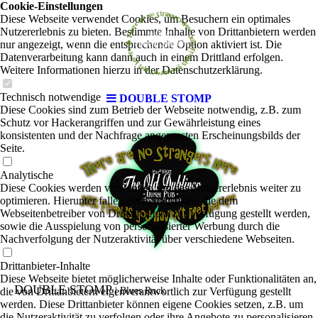
Cookie-Einstellungen
Diese Webseite verwendet Cookies, um Besuchern ein optimales
Nutzererlebnis zu bieten. Bestimmte Inhalte von Drittanbietern werden
nur angezeigt, wenn die entsprechende Option aktiviert ist. Die
Datenverarbeitung kann dann auch in einem Drittland erfolgen.
Weitere Informationen hierzu in der Datenschutzerklärung.
Technisch notwendige
DOUBLE STOMP
Diese Cookies sind zum Betrieb der Webseite notwendig, z.B. zum
Schutz vor Hackerangriffen und zur Gewährleistung eines
konsistenten und der Nachfrage angepassten Erscheinungsbilds der
Seite.
Analytische
Diese Cookies werden verwendet, um das Nutzererlebnis weiter zu
optimieren. Hierunter fallen auch Statistiken, die dem
Webseitenbetreiber von Drittanbietern zur Verfügung gestellt werden,
sowie die Ausspielung von personalisierter Werbung durch die
Nachverfolgung der Nutzeraktivität über verschiedene Webseiten.
Drittanbieter-Inhalte
Diese Webseite bietet möglicherweise Inhalte oder Funktionalitäten an,
DOUBLE STOMP
die von Drittanbietern eigenverantwortlich zur Verfügung gestellt
|
Blues Rock
werden. Diese Drittanbieter können eigene Cookies setzen, z.B. um
die Nutzeraktivität zu verfolgen oder ihre Angebote zu personalisieren