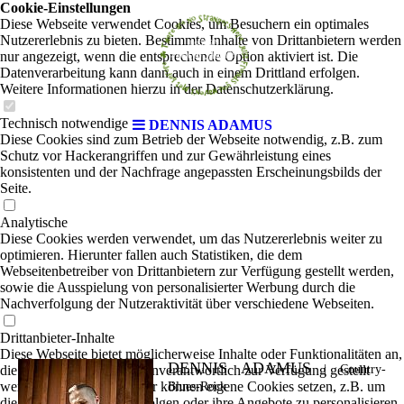
Cookie-Einstellungen
Diese Webseite verwendet Cookies, um Besuchern ein optimales
Nutzererlebnis zu bieten. Bestimmte Inhalte von Drittanbietern werden
nur angezeigt, wenn die entsprechende Option aktiviert ist. Die
Datenverarbeitung kann dann auch in einem Drittland erfolgen.
Weitere Informationen hierzu in der Datenschutzerklärung.
Technisch notwendige
DENNIS ADAMUS
Diese Cookies sind zum Betrieb der Webseite notwendig, z.B. zum
Schutz vor Hackerangriffen und zur Gewährleistung eines
konsistenten und der Nachfrage angepassten Erscheinungsbilds der
Seite.
Analytische
Diese Cookies werden verwendet, um das Nutzererlebnis weiter zu
optimieren. Hierunter fallen auch Statistiken, die dem
Webseitenbetreiber von Drittanbietern zur Verfügung gestellt werden,
sowie die Ausspielung von personalisierter Werbung durch die
Nachverfolgung der Nutzeraktivität über verschiedene Webseiten.
Drittanbieter-Inhalte
Diese Webseite bietet möglicherweise Inhalte oder Funktionalitäten an,
DENNIS ADAMUS
die von Drittanbietern eigenverantwortlich zur Verfügung gestellt
|
Country-
werden. Diese Drittanbieter können eigene Cookies setzen, z.B. um
Blues-Rock
die Nutzeraktivität zu verfolgen oder ihre Angebote zu personalisieren