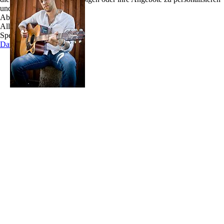
und zu optimieren.
DENNIS ADAMUS, Hamburger
Ablehnen
Singer/Songwriter, der schon im Alter von 14
Alle akzeptieren
Jahren den Drang verspürte die Bühnen dieser
Speichern
Welt zu erobern. Also nahm er seine erste
Datenschutz
akustische Gitarre, brachte sich die ersten Akkorde
selbst bei, und wann immer er es schaffte an den
Eingangskontrollen der Hamburger Musik-Clubs
vorbei zu huschen, besuchte er die Konzerte seiner
Vorbilder.
Den inzwischen weltweit bekannten Hamburger Blues- und Countryrocker Jimmy
Cornett fragte er sogar mehrmals, ob er nicht einmal mit ihm auf die Bühne dürfte.
Beharrlichkeit zahlt sich aus: Seit einigen Jahren spielt Dennis neben seinen eigenen
Konzerten auch die Solo-Gitarre bei JIMMY CORNETT AND THE DEADMEN.
Geprägt wurde der Sänger und Gitarrist durch die Musik, die er in jungen Jahren
selbst am liebsten hörte: z. B. Songs von John Mayer, und Keith Urban.Aber lasst
euch nicht auf die falsche Fährte führen – als Solo-Künstler gehört Dennis Adamus
zur neuen Generation der Country-Pop-Szene. Seine eigenen Songs sind eingängig
und tanzbar, und die bringt er mit großer Spielfreude und viel Charme auf die Bühne.
Ob als Solo-Künstler oder mit Band, auf der Bühne zeigt Dennis stets sein großes
Show-Talent und überrascht sein Publikum immer wieder mit seinen dynamischen
Einlagen.