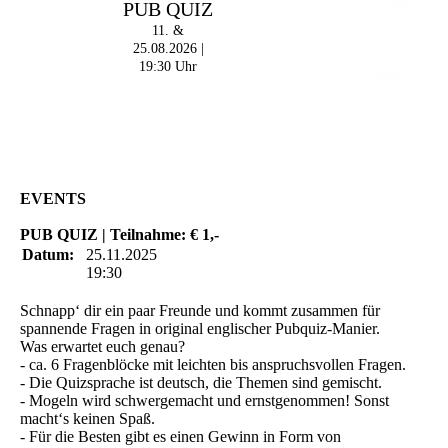
PUB QUIZ
- 18:00 Uhr | DOORS
OPEN
11. &
- 19:00 Uhr | MARK
25.08.2026 |
CURRAN | Rock-Pop
19:30 Uhr
- 21:30 Uhr | MIKEL
ONETWO |
Rockabilly-Rock 'n'
Roll
EVENTS
PUB QUIZ | Teilnahme: € 1,-
Datum:
25.11.2025
19:30
Schnapp‘ dir ein paar Freunde und kommt zusammen für
spannende Fragen in original englischer Pubquiz-Manier.
Was erwartet euch genau?
- ca. 6 Fragenblöcke mit leichten bis anspruchsvollen Fragen.
- Die Quizsprache ist deutsch, die Themen sind gemischt.
- Mogeln wird schwergemacht und ernstgenommen! Sonst
macht‘s keinen Spaß.
- Für die Besten gibt es einen Gewinn in Form von