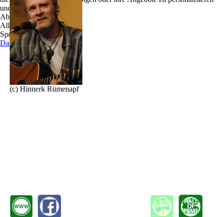
und zu optimieren.
Declan O`Connell, eine echte irische Stimme.
Ablehnen
Wer Declan je die Lieder seiner Heimat hat singen
Alle akzeptieren
hören hat schon ein großes Stück Geschichte der
Speichern
grünen Insel mitbekommen.
Datenschutz
Klassiker wie „Whiskey in the jar“ und „The wild
rover“ sind Bestandteil seines großen Repertoires,
auflauschen sollte man jedoch besonders bei den
vielen Balladen im guten alten „Dubliner`s Style“
(c) Hinnerk Rümenapf
die Declan mit Herz und Leidenschaft seinem
Publikum darbietet.
In den späten 1960er Jahren im Co.Cork aufgewachsen entdeckte er schon sehr früh
sein Talent zur Musik. Neben dem traditionellen irischen ist Declan auch ein großer
Anhänger des amerikanischen Folk.
Bob Dylan, Johnny Cash, Neil Young und Simon and Garfunkel sind nur einige der
Artisten die er interpretiert. Man kann sich auf einen abwechslungsreichen Abend
gefasst machen.