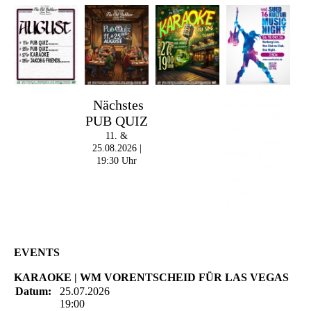
Im The Old Dubliner -
Nächstes
Irish Pub - Hamburg
PUB QUIZ
- 18:00 Uhr | DOORS
OPEN
11. &
- 19:00 Uhr | MARK
25.08.2026 |
CURRAN | Rock-Pop
19:30 Uhr
- 21:30 Uhr | MIKEL
ONETWO |
Rockabilly-Rock 'n'
Roll
EVENTS
KARAOKE | WM VORENTSCHEID FÜR LAS VEGAS
Datum:
25.07.2026
19:00