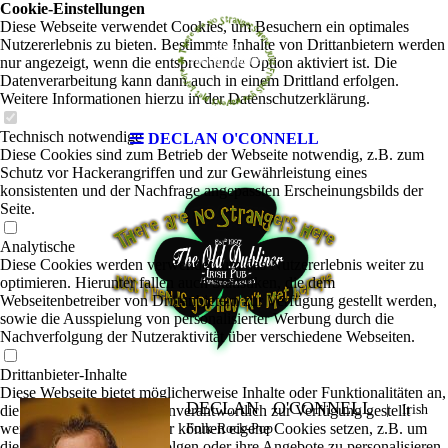
Cookie-Einstellungen
Diese Webseite verwendet Cookies, um Besuchern ein optimales
Nutzererlebnis zu bieten. Bestimmte Inhalte von Drittanbietern werden
nur angezeigt, wenn die entsprechende Option aktiviert ist. Die
Datenverarbeitung kann dann auch in einem Drittland erfolgen.
Weitere Informationen hierzu in der Datenschutzerklärung.
Technisch notwendige
DECLAN O'CONNELL
Diese Cookies sind zum Betrieb der Webseite notwendig, z.B. zum
Schutz vor Hackerangriffen und zur Gewährleistung eines
konsistenten und der Nachfrage angepassten Erscheinungsbilds der
Seite.
Analytische
Diese Cookies werden verwendet, um das Nutzererlebnis weiter zu
optimieren. Hierunter fallen auch Statistiken, die dem
Webseitenbetreiber von Drittanbietern zur Verfügung gestellt werden,
sowie die Ausspielung von personalisierter Werbung durch die
Nachverfolgung der Nutzeraktivität über verschiedene Webseiten.
Drittanbieter-Inhalte
Diese Webseite bietet möglicherweise Inhalte oder Funktionalitäten an,
DECLAN O'CONNELL
die von Drittanbietern eigenverantwortlich zur Verfügung gestellt
|
Irish
werden. Diese Drittanbieter können eigene Cookies setzen, z.B. um
Folk-Rock-Pop
die Nutzeraktivität zu verfolgen oder ihre Angebote zu personalisieren