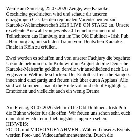
Werde am Samstag, 25.07.2026 Zeuge, wie Karaoke-
Geschichte geschrieben wird und schaue dir unseren
einzigartigen Cast bei den regionalen Vorentscheiden zur
Karaoke-Weltmeisterschaft 2026 LIVE ON STAGE an. Unsere
exzellente Auswahl von jeweils 20 Teilnehmerinnen und
Teilnehmern aus Hamburg tritt im The Old Dubliner - Irish Pub
- Hamburg an, um sich den Traum vom Deutschen Karaoke-
Finale in Köln zu erfüllen.
Zwei werden es schaffen und von unserer Fachjury die begehrte
Urkunde bekommen. In Köln wird im August der/die Deutsche
Karaoke-Meister/in gekührt, den/die wir anschließend nach Las
Vegas zum Weltfinale schicken. Der Eintritt ist frei - die Sänger/-
innen sind einzigartig und freuen sich über euren Applaus! Alle
sind willkommen - macht die Hütte voll und erlebt Highlights,
Emotionen und vielleicht auch ein wenig Drama.
Am Freitag, 31.07.2026 steht im The Old Dubliner - Irish Pub
die Bühne wieder für alle offen. Wir freuen uns schon sehr, euch
dann dort wieder eure Lieblingshits singen zu sehen.
HINWEIS:
FOTO- und VIDEOAUFNAHMEN - Während unseres Events
werden Foto- und Videoaufnahmengemacht. Durch die