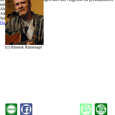
und zu optimieren.
Declan O`Connell, eine echte irische Stimme.
Ablehnen
Wer Declan je die Lieder seiner Heimat hat singen
Alle akzeptieren
hören hat schon ein großes Stück Geschichte der
Speichern
grünen Insel mitbekommen.
Datenschutz
Klassiker wie „Whiskey in the jar“ und „The wild
rover“ sind Bestandteil seines großen Repertoires,
auflauschen sollte man jedoch besonders bei den
vielen Balladen im guten alten „Dubliner`s Style“
(c) Hinnerk Rümenapf
die Declan mit Herz und Leidenschaft seinem
Publikum darbietet.
In den späten 1960er Jahren im Co.Cork aufgewachsen entdeckte er schon sehr früh
sein Talent zur Musik. Neben dem traditionellen irischen ist Declan auch ein großer
Anhänger des amerikanischen Folk.
Bob Dylan, Johnny Cash, Neil Young und Simon and Garfunkel sind nur einige der
Artisten die er interpretiert. Man kann sich auf einen abwechslungsreichen Abend
gefasst machen.