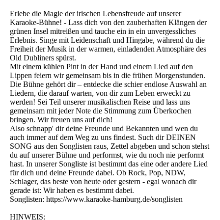
Erlebe die Magie der irischen Lebensfreude auf unserer
Karaoke-Bühne! - Lass dich von den zauberhaften Klängen der
grünen Insel mitreißen und tauche ein in ein unvergessliches
Erlebnis. Singe mit Leidenschaft und Hingabe, während du die
Freiheit der Musik in der warmen, einladenden Atmosphäre des
Old Dubliners spürst.
Mit einem kühlen Pint in der Hand und einem Lied auf den
Lippen feiern wir gemeinsam bis in die frühen Morgenstunden.
Die Bühne gehört dir – entdecke die schier endlose Auswahl an
Liedern, die darauf warten, von dir zum Leben erweckt zu
werden! Sei Teil unserer musikalischen Reise und lass uns
gemeinsam mit jeder Note die Stimmung zum Überkochen
bringen. Wir freuen uns auf dich!
Also schnapp' dir deine Freunde und Bekannten und wen du
auch immer auf dem Weg zu uns findest. Such dir DEINEN
SONG aus den Songlisten raus, Zettel abgeben und schon stehst
du auf unserer Bühne und performst, wie du noch nie performt
hast. In unserer Songliste ist bestimmt das eine oder andere Lied
für dich und deine Freunde dabei. Ob Rock, Pop, NDW,
Schlager, das beste von heute oder gestern - egal wonach dir
gerade ist: Wir haben es bestimmt dabei.
Songlisten: https://www.karaoke-hamburg.de/songlisten
HINWEIS: