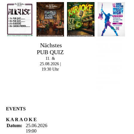
Im The Old Dubliner -
Nächstes
Irish Pub - Hamburg
PUB QUIZ
- 18:00 Uhr | DOORS
OPEN
11. &
- 19:00 Uhr | MARK
25.08.2026 |
CURRAN | Rock-Pop
19:30 Uhr
- 21:30 Uhr | MIKEL
ONETWO |
Rockabilly-Rock 'n'
Roll
EVENTS
K A R A O K E
Datum:
25.06.2026
19:00