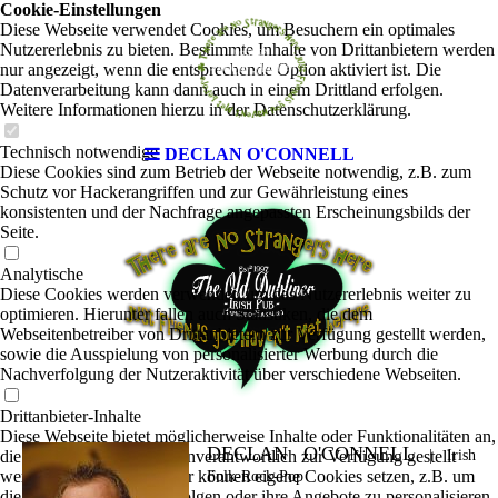
Cookie-Einstellungen
Diese Webseite verwendet Cookies, um Besuchern ein optimales
Nutzererlebnis zu bieten. Bestimmte Inhalte von Drittanbietern werden
nur angezeigt, wenn die entsprechende Option aktiviert ist. Die
Datenverarbeitung kann dann auch in einem Drittland erfolgen.
Weitere Informationen hierzu in der Datenschutzerklärung.
Technisch notwendige
DECLAN O'CONNELL
Diese Cookies sind zum Betrieb der Webseite notwendig, z.B. zum
Schutz vor Hackerangriffen und zur Gewährleistung eines
konsistenten und der Nachfrage angepassten Erscheinungsbilds der
Seite.
Analytische
Diese Cookies werden verwendet, um das Nutzererlebnis weiter zu
optimieren. Hierunter fallen auch Statistiken, die dem
Webseitenbetreiber von Drittanbietern zur Verfügung gestellt werden,
sowie die Ausspielung von personalisierter Werbung durch die
Nachverfolgung der Nutzeraktivität über verschiedene Webseiten.
Drittanbieter-Inhalte
Diese Webseite bietet möglicherweise Inhalte oder Funktionalitäten an,
DECLAN O'CONNELL
die von Drittanbietern eigenverantwortlich zur Verfügung gestellt
|
Irish
werden. Diese Drittanbieter können eigene Cookies setzen, z.B. um
Folk-Rock-Pop
die Nutzeraktivität zu verfolgen oder ihre Angebote zu personalisieren