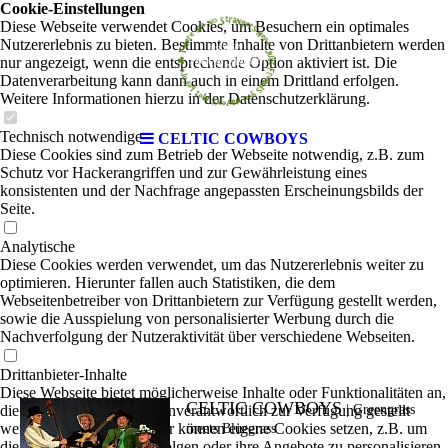
Cookie-Einstellungen
Diese Webseite verwendet Cookies, um Besuchern ein optimales
Nutzererlebnis zu bieten. Bestimmte Inhalte von Drittanbietern werden
nur angezeigt, wenn die entsprechende Option aktiviert ist. Die
Datenverarbeitung kann dann auch in einem Drittland erfolgen.
Weitere Informationen hierzu in der Datenschutzerklärung.
Technisch notwendige
CELTIC COWBOYS
Diese Cookies sind zum Betrieb der Webseite notwendig, z.B. zum
Schutz vor Hackerangriffen und zur Gewährleistung eines
konsistenten und der Nachfrage angepassten Erscheinungsbilds der
Seite.
Analytische
Diese Cookies werden verwendet, um das Nutzererlebnis weiter zu
optimieren. Hierunter fallen auch Statistiken, die dem
Webseitenbetreiber von Drittanbietern zur Verfügung gestellt werden,
sowie die Ausspielung von personalisierter Werbung durch die
Nachverfolgung der Nutzeraktivität über verschiedene Webseiten.
Drittanbieter-Inhalte
Diese Webseite bietet möglicherweise Inhalte oder Funktionalitäten an,
CELTIC COWBOYS
die von Drittanbietern eigenverantwortlich zur Verfügung gestellt
|
Greengrass
werden. Diese Drittanbieter können eigene Cookies setzen, z.B. um
meets Bluegrass
die Nutzeraktivität zu verfolgen oder ihre Angebote zu personalisieren