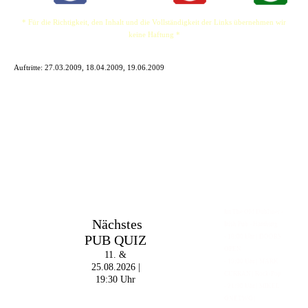
* Für die Richtigkeit, den Inhalt und die Vollständigkeit der Links übernehmen wir
keine Haftung *
Auftritte:
27.03.2009, 18.04.2009, 19.06.2009
Im The Old Dubliner -
Nächstes
Irish Pub - Hamburg
PUB QUIZ
- 18:00 Uhr | DOORS
OPEN
11. &
- 19:00 Uhr | MARK
25.08.2026 |
CURRAN | Rock-Pop
19:30 Uhr
- 21:30 Uhr | MIKEL
ONETWO |