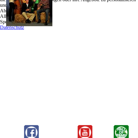
und zu optimieren.
Die Band, hat sich zum Ziel gesetzt, gute Musik
Ablehnen
für fröhliche Menschen zu machen - und wer den
Alle akzeptieren
Alltag und seine Sorgen vergessen möchte, sollte
Speichern
sein Pferd satteln und mit den Cowboys gen Süden
Datenschutz
reiten.
Die Kombination aus keltischer Musik und Songs der Westmänner gelingt den
sympathischen Jungs mit Leichtigkeit, immerhin vereinen sie mehr als 100 Jahre
Bühnenerfahrung. Die Musiker haben bisher unter anderem in Bands wie Garifin,
UKW Band und Trasnú mitgespielt. Dabei nehmen sie bei ihren Sprüngen von den
grünen Hügeln Irlands zur trockenen Prärie ihre Gefolgsleute auf eine spannende
Reise mit.
Die irischen Jigs und Reels sowie die Lieder des Westens wurden hierfür fest mit dem
Lasso verzurrt. Am Ende werden die Pferde am Tresen abgegeben, wo bereits ein
frisch gezapftes Guinness und ein Mikrofon bereitstehen.
Der Name ist Programm, die Verbindung von irischen und amerikanischen Elementen
ist zwar nicht neu, wurde aber selten so gut vollzogen wie bei den Kleeblatt-Cowboys.
Nach getaner Arbeit reiten die glorreichen Fünf dann wieder weiter gen Süden und
hinterlassen dabei eine Spur der Freude...