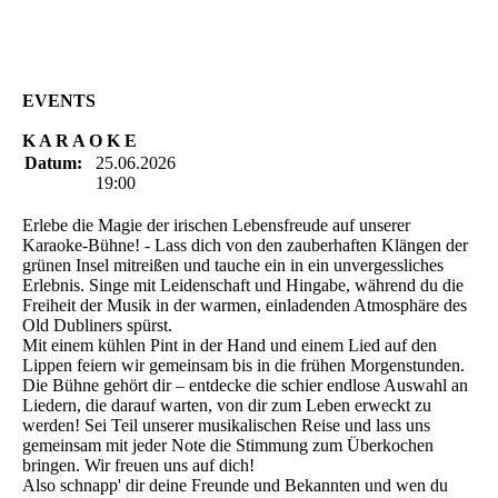
Rockabilly-Rock 'n'
Roll
EVENTS
K A R A O K E
Datum:
25.06.2026
19:00
Erlebe die Magie der irischen Lebensfreude auf unserer
Karaoke-Bühne! - Lass dich von den zauberhaften Klängen der
grünen Insel mitreißen und tauche ein in ein unvergessliches
Erlebnis. Singe mit Leidenschaft und Hingabe, während du die
Freiheit der Musik in der warmen, einladenden Atmosphäre des
Old Dubliners spürst.
Mit einem kühlen Pint in der Hand und einem Lied auf den
Lippen feiern wir gemeinsam bis in die frühen Morgenstunden.
Die Bühne gehört dir – entdecke die schier endlose Auswahl an
Liedern, die darauf warten, von dir zum Leben erweckt zu
werden! Sei Teil unserer musikalischen Reise und lass uns
gemeinsam mit jeder Note die Stimmung zum Überkochen
bringen. Wir freuen uns auf dich!
Also schnapp' dir deine Freunde und Bekannten und wen du