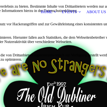
lebnis zu bieten. Bestimmte Inhalte von Drittanbietern werden nur ang
e Informationen hierzu in der Datenschutzerklärung.
HOME
EVENTS
ABOUT US
utz vor Hackerangriffen und zur Gewährleistung eines konsistenten un
ieren. Hierunter fallen auch Statistiken, die dem Webseitenbetreiber v
r Nutzeraktivität über verschiedene Webseiten.
 die von Drittanbietern eigenverantwortlich zur Verfügung gestellt wer
 zu optimieren.