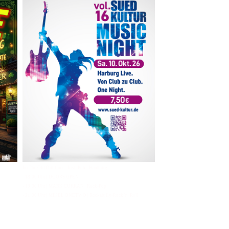
Im The Old Dubliner - Irish Pub - Hamburg
- 18:00 Uhr | DOORS OPEN
- 19:00 Uhr | MARK CURRAN | Rock-Pop
- 21:30 Uhr | MIKEL ONETWO | Rockabilly-Rock 'n' Roll