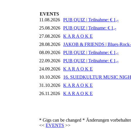
EVENTS
11.08.2026
PUB QUIZ | Teilnahme: € 1,-
25.08.2026
PUB QUIZ | Teilname: € 1,-
27.08.2026
K A R A O K E
28.08.2026
JAKOB & FRIENDS | Blues-Rock
08.09.2026
PUB QUIZ | Teilnahme: € 1,-
22.09.2026
PUB QUIZ | Teilnahme: € 1,-
24.09.2026
K A R A O K E
10.10.2026
16. SUEDKULTUR MUSIC NIG
31.10.2026
K A R A O K E
26.11.2026
K A R A O K E
* Gigs can be changed * Änderungen vorbehalte
<<
EVENTS
>>