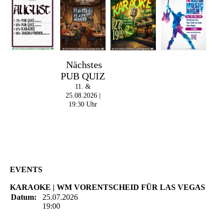
Im The Old Dubliner -
Nächstes
Irish Pub - Hamburg
PUB QUIZ
- 18:00 Uhr | DOORS
OPEN
11. &
- 19:00 Uhr | MARK
25.08.2026 |
CURRAN | Rock-Pop
19:30 Uhr
- 21:30 Uhr | MIKEL
ONETWO |
Rockabilly-Rock 'n'
Roll
EVENTS
KARAOKE | WM VORENTSCHEID FÜR LAS VEGAS
Datum:
25.07.2026
19:00