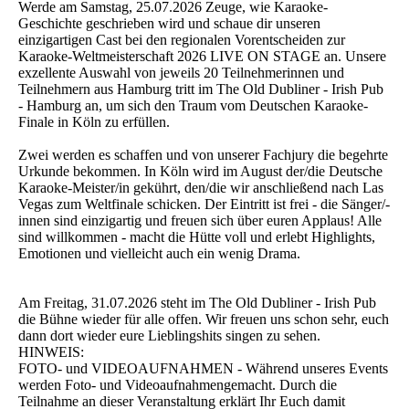
Werde am Samstag, 25.07.2026 Zeuge, wie Karaoke-
Geschichte geschrieben wird und schaue dir unseren
einzigartigen Cast bei den regionalen Vorentscheiden zur
Karaoke-Weltmeisterschaft 2026 LIVE ON STAGE an. Unsere
exzellente Auswahl von jeweils 20 Teilnehmerinnen und
Teilnehmern aus Hamburg tritt im The Old Dubliner - Irish Pub
- Hamburg an, um sich den Traum vom Deutschen Karaoke-
Finale in Köln zu erfüllen.
Zwei werden es schaffen und von unserer Fachjury die begehrte
Urkunde bekommen. In Köln wird im August der/die Deutsche
Karaoke-Meister/in gekührt, den/die wir anschließend nach Las
Vegas zum Weltfinale schicken. Der Eintritt ist frei - die Sänger/-
innen sind einzigartig und freuen sich über euren Applaus! Alle
sind willkommen - macht die Hütte voll und erlebt Highlights,
Emotionen und vielleicht auch ein wenig Drama.
Am Freitag, 31.07.2026 steht im The Old Dubliner - Irish Pub
die Bühne wieder für alle offen. Wir freuen uns schon sehr, euch
dann dort wieder eure Lieblingshits singen zu sehen.
HINWEIS:
FOTO- und VIDEOAUFNAHMEN - Während unseres Events
werden Foto- und Videoaufnahmengemacht. Durch die
Teilnahme an dieser Veranstaltung erklärt Ihr Euch damit