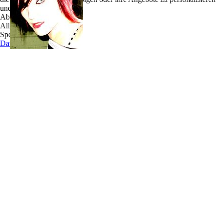
und zu optimieren.
will. Davon kann man sich auf ihrer kürzlich
Ablehnen
erschienenen EP „Angel on the Edge“ überzeugen.
Alle akzeptieren
Die Songs für den Viertracker schrieb die in Brilon
Speichern
geborene Sängerin zusammen mit ihrem Gitarristen
Datenschutz
Torsten Wördemann (ex-Northern Tales); eine
durchaus vielversprechende Mischung.
Besondere Aufmerksamkeit erregen die Rocknummern „Sweeping the Scene“ und
„Still on this Side“, bei denen man unweigerlich ins Kopfnicken und Mitwippen
verfällt und deren Melodien sich in den Gehörgängen fest fressen.
Begonnen hat die heute 24-jährige ihre musikalische Laufbahn, als sie 1999 nach
Hamburg kam, um an der renommierten „Stage School of Music, Dance and Drama“
ihre Ausbildung zur Musicaldarstellerin zu absolvieren, die sie drei Jahre später mit
Diplom abschloß. Es folgten kleinere Engagements, bevor sie 2003 ihre Liebe zur
Rockmusik entdeckte und die Frontposition der Band „tryant“ einnahm. Mit „tryant“
veröffentlichte Cate 2004 das Album „Best Before“ und spielte bundesweit Konzerte.
Jetzt aber ist das Energiebündel voll und ganz auf Solopfaden unterwegs und wird
künftig mit ihrer Band: Marta Lledó - Bass und Daniel Suchefort – Drums (The
Blare), nicht nur Deutschlands Bühnen entern.
Von ihrer Live-Qualität konnte sich das Publikum bereits im März '07 überzeugen, als
Cate in der TV-Sendung „Frühcafé“ auf Hamburg 1 zu Gast war und eine
beeindruckende Unplugged-Version ihrer Ballade „Pardon me“ performte.