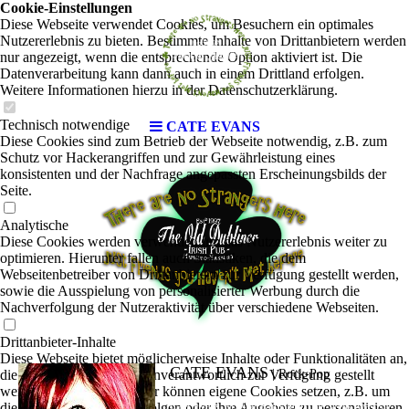
Cookie-Einstellungen
Diese Webseite verwendet Cookies, um Besuchern ein optimales
Nutzererlebnis zu bieten. Bestimmte Inhalte von Drittanbietern werden
nur angezeigt, wenn die entsprechende Option aktiviert ist. Die
Datenverarbeitung kann dann auch in einem Drittland erfolgen.
Weitere Informationen hierzu in der Datenschutzerklärung.
Technisch notwendige
CATE EVANS
Diese Cookies sind zum Betrieb der Webseite notwendig, z.B. zum
Schutz vor Hackerangriffen und zur Gewährleistung eines
konsistenten und der Nachfrage angepassten Erscheinungsbilds der
Seite.
Analytische
Diese Cookies werden verwendet, um das Nutzererlebnis weiter zu
optimieren. Hierunter fallen auch Statistiken, die dem
Webseitenbetreiber von Drittanbietern zur Verfügung gestellt werden,
sowie die Ausspielung von personalisierter Werbung durch die
Nachverfolgung der Nutzeraktivität über verschiedene Webseiten.
Drittanbieter-Inhalte
Diese Webseite bietet möglicherweise Inhalte oder Funktionalitäten an,
CATE EVANS
die von Drittanbietern eigenverantwortlich zur Verfügung gestellt
|
Rock-Pop
werden. Diese Drittanbieter können eigene Cookies setzen, z.B. um
die Nutzeraktivität zu verfolgen oder ihre Angebote zu personalisieren
Cate Evens ist eine Künstlerin, die weiß, was sie