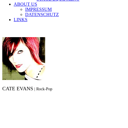
ABOUT US
IMPRESSUM
DATENSCHUTZ
LINKS
CATE EVANS
|
Rock-Pop
Cate Evens ist eine Künstlerin, die weiß, was sie will. Davon kann man sich auf ihrer
kürzlich erschienenen EP „Angel on the Edge“ überzeugen. Die Songs für den Viertracker
schrieb die in Brilon geborene Sängerin zusammen mit ihrem Gitarristen Torsten
Wördemann (ex-Northern Tales); eine durchaus vielversprechende Mischung.
Besondere Aufmerksamkeit erregen die Rocknummern „Sweeping the Scene“ und „Still on