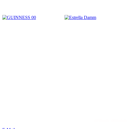
The Old Dubliner - Irish Pub – Hamburg
Kirsten Czeskleba-Huuck & Christina Lürken GbR
Neue Straße 58 // Lämmertwiete
21073 Hamburg-Harburg
phone: +49 (0) 40 77 11 04 45
web: www.olddubliner.de
e-mail: info@olddubliner.de
© 1997 - 2026 | The Old Dubliner - Irish Pub – Hamburg
-Harburg
design by
dwARV-
design
impressum
|
datenschutz