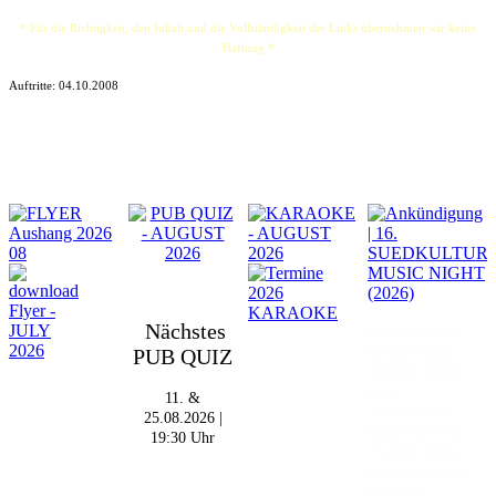
* Für die Richtigkeit, den Inhalt und die Vollständigkeit der Links übernehmen wir keine
Haftung *
Auftritte:
04.10.2008
Nächstes
Im The Old Dubliner -
PUB QUIZ
Irish Pub - Hamburg
- 18:00 Uhr | DOORS
OPEN
11. &
- 19:00 Uhr | MARK
25.08.2026 |
CURRAN | Rock-Pop
19:30 Uhr
- 21:30 Uhr | MIKEL
ONETWO | Rockabilly-
Rock 'n' Roll