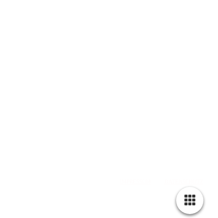
web: www.olddubliner.de
e-mail: info@olddubliner.de
© 1997 - 2026 | The Old Dubliner - Irish Pub – Hamburg
-Harburg
design by
DWARV-
DESIGN
IMPRESSUM
|
DATENSCHUTZ