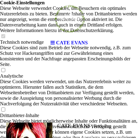
Cookie-Einstellungen
Diese Webseite verwendet Cookies, um Besuchern ein optimales
Nutzererlebnis zu bieten. Bestimmte Inhalte von Drittanbietern werden
nur angezeigt, wenn die entsprechende Option aktiviert ist. Die
Datenverarbeitung kann dann auch in einem Drittland erfolgen.
Weitere Informationen hierzu in der Datenschutzerklärung.
Technisch notwendige
CATE EVANS
Diese Cookies sind zum Betrieb der Webseite notwendig, z.B. zum
Schutz vor Hackerangriffen und zur Gewährleistung eines
konsistenten und der Nachfrage angepassten Erscheinungsbilds der
Seite.
Analytische
Diese Cookies werden verwendet, um das Nutzererlebnis weiter zu
optimieren. Hierunter fallen auch Statistiken, die dem
Webseitenbetreiber von Drittanbietern zur Verfügung gestellt werden,
sowie die Ausspielung von personalisierter Werbung durch die
Nachverfolgung der Nutzeraktivität über verschiedene Webseiten.
Drittanbieter-Inhalte
Diese Webseite bietet möglicherweise Inhalte oder Funktionalitäten an,
CATE EVANS
die von Drittanbietern eigenverantwortlich zur Verfügung gestellt
|
Rock-Pop
werden. Diese Drittanbieter können eigene Cookies setzen, z.B. um
die Nutzeraktivität zu verfolgen oder ihre Angebote zu personalisieren
Cate Evens ist eine Künstlerin, die weiß, was sie