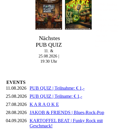
Irish Pub - Hamburg
- 18:00 Uhr | DOORS
OPEN
- 19:00 Uhr | MARK
CURRAN | Rock-Pop
- 21:30 Uhr | MIKEL
ONETWO |
Nächstes
Rockabilly-Rock 'n'
PUB QUIZ
Roll
11. &
25.08.2026 |
19:30 Uhr
EVENTS
11.08.2026
PUB QUIZ | Teilnahme: € 1,-
25.08.2026
PUB QUIZ | Teilname: € 1,-
27.08.2026
K A R A O K E
28.08.2026
JAKOB & FRIENDS | Blues-Rock-Pop
04.09.2026
KARTOFFEL BEAT | Funky Rock mit
Geschmack!