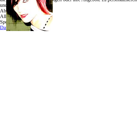
und zu optimieren.
will. Davon kann man sich auf ihrer kürzlich
Ablehnen
erschienenen EP „Angel on the Edge“ überzeugen.
Alle akzeptieren
Die Songs für den Viertracker schrieb die in Brilon
Speichern
geborene Sängerin zusammen mit ihrem Gitarristen
Datenschutz
Torsten Wördemann (ex-Northern Tales); eine
durchaus vielversprechende Mischung.
Besondere Aufmerksamkeit erregen die Rocknummern „Sweeping the Scene“ und
„Still on this Side“, bei denen man unweigerlich ins Kopfnicken und Mitwippen
verfällt und deren Melodien sich in den Gehörgängen fest fressen.
Begonnen hat die heute 24-jährige ihre musikalische Laufbahn, als sie 1999 nach
Hamburg kam, um an der renommierten „Stage School of Music, Dance and Drama“
ihre Ausbildung zur Musicaldarstellerin zu absolvieren, die sie drei Jahre später mit
Diplom abschloß. Es folgten kleinere Engagements, bevor sie 2003 ihre Liebe zur
Rockmusik entdeckte und die Frontposition der Band „tryant“ einnahm. Mit „tryant“
veröffentlichte Cate 2004 das Album „Best Before“ und spielte bundesweit Konzerte.
Jetzt aber ist das Energiebündel voll und ganz auf Solopfaden unterwegs und wird
künftig mit ihrer Band: Marta Lledó - Bass und Daniel Suchefort – Drums (The
Blare), nicht nur Deutschlands Bühnen entern.
Von ihrer Live-Qualität konnte sich das Publikum bereits im März '07 überzeugen, als
Cate in der TV-Sendung „Frühcafé“ auf Hamburg 1 zu Gast war und eine
beeindruckende Unplugged-Version ihrer Ballade „Pardon me“ performte.