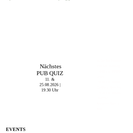
Im The Old Dubliner -
Nächstes
Irish Pub - Hamburg
PUB QUIZ
- 18:00 Uhr | DOORS
OPEN
11. &
- 19:00 Uhr | MARK
25.08.2026 |
CURRAN | Rock-Pop
19:30 Uhr
- 21:30 Uhr | MIKEL
ONETWO |
Rockabilly-Rock 'n'
Roll
EVENTS