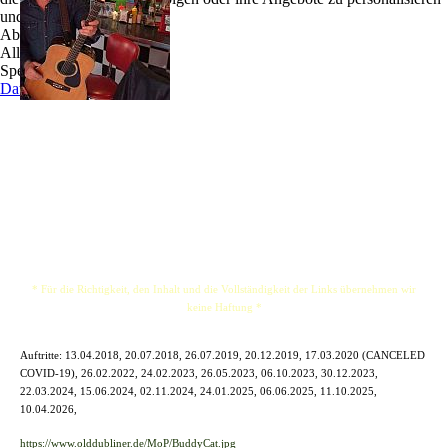
und zu optimieren.
Egal ob Hits von Rock’n’Roll über Disco zu Rock
Ablehnen
und Country, spielt, Buddy Cat macht Party! Eine
Alle akzeptieren
musikalische Hommage an an Elvis, Chuck Berry,
Speichern
Johnny Cash und viele mehr und vielen großen
Datenschutz
Hits, die uns alle zurück in unsere Jugend
führt.Echter Rockabilly als Mix von Country,
Blues und Rock’n’Roll ... 40jährige werden wieder 16. Die Zeitmaschine ist da und
heißt Euch auf. Buddy an der Gitarre, dem Gesang und zupft die Harfe, TONIGHT
you will be …
* Für die Richtigkeit, den Inhalt und die Vollständigkeit der Links übernehmen wir
keine Haftung *
Auftritte:
13.04.2018, 20.07.2018, 26.07.2019, 20.12.2019, 17.03.2020 (CANCELED
COVID-19), 26.02.2022, 24.02.2023, 26.05.2023, 06.10.2023, 30.12.2023,
22.03.2024, 15.06.2024, 02.11.2024, 24.01.2025, 06.06.2025, 11.10.2025,
10.04.2026,
https://www.olddubliner.de/MoP/BuddyCat.jpg