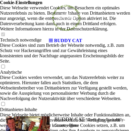
Cookie-Einstellungen
Diese Webseite verwendet Cookies, um Besuchern ein optimales
Nutzererlebnis zu bieten. Bestimmte Inhalte von Drittanbietern werden
nur angezeigt, wenn die entsprechende Option aktiviert ist. Die
Datenverarbeitung kann dann auch in einem Drittland erfolgen.
Weitere Informationen hierzu in der Datenschutzerklärung.
Technisch notwendige
BUDDY CAT
Diese Cookies sind zum Betrieb der Webseite notwendig, z.B. zum
Schutz vor Hackerangriffen und zur Gewährleistung eines
konsistenten und der Nachfrage angepassten Erscheinungsbilds der
Seite.
Analytische
Diese Cookies werden verwendet, um das Nutzererlebnis weiter zu
optimieren. Hierunter fallen auch Statistiken, die dem
Webseitenbetreiber von Drittanbietern zur Verfügung gestellt werden,
sowie die Ausspielung von personalisierter Werbung durch die
Nachverfolgung der Nutzeraktivität über verschiedene Webseiten.
Drittanbieter-Inhalte
Diese Webseite bietet möglicherweise Inhalte oder Funktionalitäten an,
BUDDY CAT
die von Drittanbietern eigenverantwortlich zur Verfügung gestellt
|
Rock-Pop-Rockabilly-
werden. Diese Drittanbieter können eigene Cookies setzen, z.B. um
Country-Blues
die Nutzeraktivität zu verfolgen oder ihre Angebote zu personalisieren