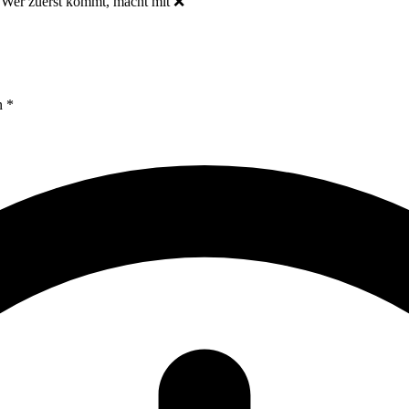
zuerst kommt, macht mit ❌
n *