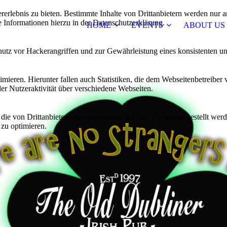
lebnis zu bieten. Bestimmte Inhalte von Drittanbietern werden nur ang
e Informationen hierzu in der Datenschutzerklärung.
HOME
EVENTS
ABOUT US
utz vor Hackerangriffen und zur Gewährleistung eines konsistenten un
ieren. Hierunter fallen auch Statistiken, die dem Webseitenbetreiber v
r Nutzeraktivität über verschiedene Webseiten.
 die von Drittanbietern eigenverantwortlich zur Verfügung gestellt wer
 zu optimieren.