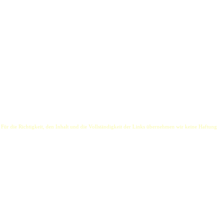
itgliedern:
 der Band Torfrock), Leyla Schmidt-Wichmann (Musicaldarstellerin, sowie Background- und L
er Band HEIMFELD).
hlbares Baukastensystem: Die Bandmitglieder können einzeln, zu zweit oder zu dritt gebucht we
feiern Coversongs, z.B. von R.E.M., Pink Floyd, The Beatles, Travis oder Bryan Adams.
 Für die Richtigkeit, den Inhalt und die Vollständigkeit der Links übernehmen wir keine Haftung