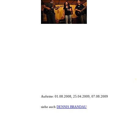
Die Bricks bestehen aus drei M
Volker Schmidt (sonst Bassist
(Moderator, sowie Sänger d
Der Name steht für ein frei wä
Die Bricks spielen in Pubs, auf Stadtfesten oder auch auf Privat
*
Auftritte:
01.08.2008, 25.04.2009, 07.08.2009
siehe auch
DENNIS BRANDAU