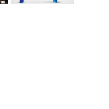
Im The Old Dubliner - Irish Pub - Hamburg
- 18:00 Uhr | DOORS OPEN
- 19:00 Uhr | MARK CURRAN | Rock-Pop
- 21:30 Uhr | MIKEL ONETWO | Rockabilly-Rock 'n' Roll