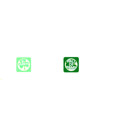
eadsängerin in verschiedenen Formationen) und Dennis Brandau
rden... also ein Tridolo (Mischung aus Trio, Duo und Solo).
 *