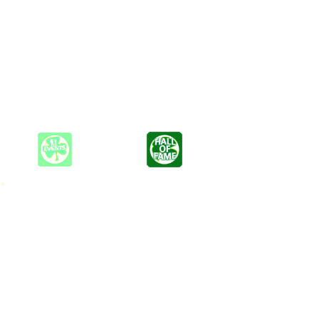
eadsängerin in verschiedenen Formationen) und Dennis Brandau
rden... also ein Tridolo (Mischung aus Trio, Duo und Solo).
 *