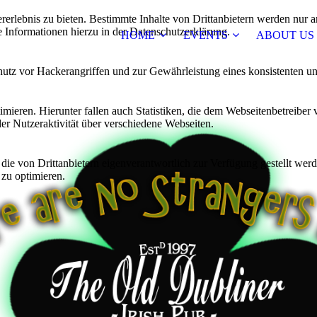
lebnis zu bieten. Bestimmte Inhalte von Drittanbietern werden nur ang
e Informationen hierzu in der Datenschutzerklärung.
HOME
EVENTS
ABOUT US
utz vor Hackerangriffen und zur Gewährleistung eines konsistenten un
ieren. Hierunter fallen auch Statistiken, die dem Webseitenbetreiber v
r Nutzeraktivität über verschiedene Webseiten.
 die von Drittanbietern eigenverantwortlich zur Verfügung gestellt wer
 zu optimieren.