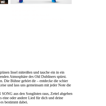
Im The Old Dubliner - Irish Pub - Hamburg
- 18:00 Uhr | DOORS OPEN
- 19:00 Uhr | MARK CURRAN | Rock-Pop
- 21:30 Uhr | MIKEL ONETWO | Rockabilly-Rock 'n' Roll
ünen Insel mitreißen und tauche ein in ein
denden Atmosphäre des Old Dubliners spürst.
. Die Bühne gehört dir – entdecke die schier
eise und lass uns gemeinsam mit jeder Note die
 SONG aus den Songlisten raus, Zettel abgeben
as eine oder andere Lied für dich und deine
 es bestimmt dabei.