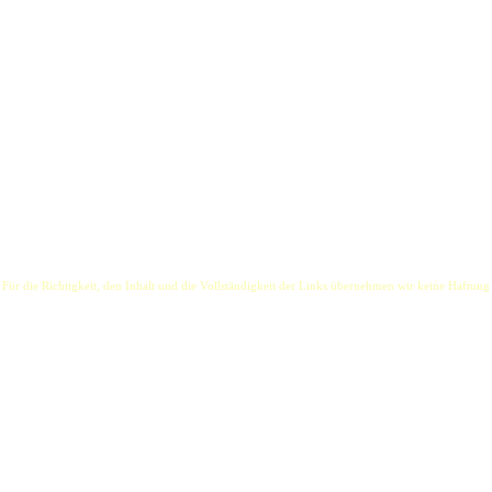
itgliedern:
 der Band Torfrock), Leyla Schmidt-Wichmann (Musicaldarstellerin, sowie Background- und L
er Band HEIMFELD).
hlbares Baukastensystem: Die Bandmitglieder können einzeln, zu zweit oder zu dritt gebucht we
feiern Coversongs, z.B. von R.E.M., Pink Floyd, The Beatles, Travis oder Bryan Adams.
 Für die Richtigkeit, den Inhalt und die Vollständigkeit der Links übernehmen wir keine Haftung