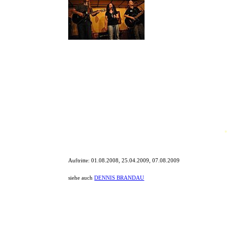
Die Bricks bestehen aus drei M
Volker Schmidt (sonst Bassist
(Moderator, sowie Sänger d
Der Name steht für ein frei wä
Die Bricks spielen in Pubs, auf Stadtfesten oder auch auf Privat
*
Auftritte:
01.08.2008, 25.04.2009, 07.08.2009
siehe auch
DENNIS BRANDAU