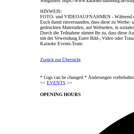
Songlisten: https://www.karaoke-hamburg.de/song
HINWEIS:
FOTO- und VIDEOAUFNAHMEN - Während unseres 
Euch damit einverstanden, dass diese zu Werbe- u
gedruckten Materialien, auf Webseiten, in sozial
Durch die Teilnahme stimmt Ihr zu, dass diese Au
mit der Vewendung Eurer Bild-, Video oder Tona
Karaoke Events-Team
Zurück zur Übersicht
* Gigs can be changed * Änderungen vorbehalte
<<
EVENTS
>>
OPENING HOURS