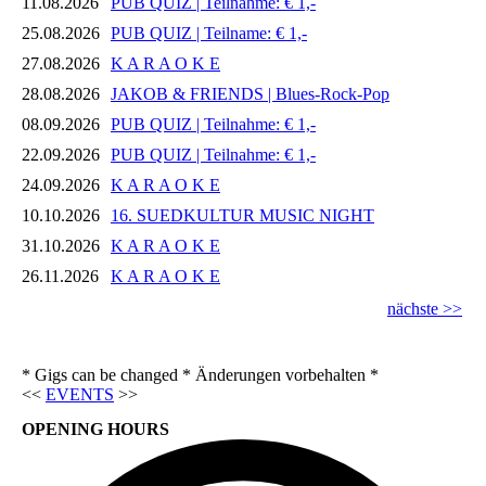
11.08.2026
PUB QUIZ | Teilnahme: € 1,-
25.08.2026
PUB QUIZ | Teilname: € 1,-
27.08.2026
K A R A O K E
28.08.2026
JAKOB & FRIENDS | Blues-Rock-Pop
08.09.2026
PUB QUIZ | Teilnahme: € 1,-
22.09.2026
PUB QUIZ | Teilnahme: € 1,-
24.09.2026
K A R A O K E
10.10.2026
16. SUEDKULTUR MUSIC NIGHT
31.10.2026
K A R A O K E
26.11.2026
K A R A O K E
nächste >>
* Gigs can be changed * Änderungen vorbehalten *
<<
EVENTS
>>
OPENING HOURS