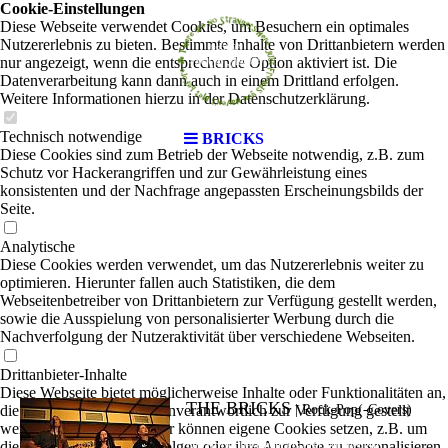
Cookie-Einstellungen
Diese Webseite verwendet Cookies, um Besuchern ein optimales
Nutzererlebnis zu bieten. Bestimmte Inhalte von Drittanbietern werden
nur angezeigt, wenn die entsprechende Option aktiviert ist. Die
Datenverarbeitung kann dann auch in einem Drittland erfolgen.
Weitere Informationen hierzu in der Datenschutzerklärung.
Technisch notwendige
BRICKS
Diese Cookies sind zum Betrieb der Webseite notwendig, z.B. zum
Schutz vor Hackerangriffen und zur Gewährleistung eines
konsistenten und der Nachfrage angepassten Erscheinungsbilds der
Seite.
Analytische
Diese Cookies werden verwendet, um das Nutzererlebnis weiter zu
optimieren. Hierunter fallen auch Statistiken, die dem
Webseitenbetreiber von Drittanbietern zur Verfügung gestellt werden,
sowie die Ausspielung von personalisierter Werbung durch die
Nachverfolgung der Nutzeraktivität über verschiedene Webseiten.
Drittanbieter-Inhalte
Diese Webseite bietet möglicherweise Inhalte oder Funktionalitäten an,
THE BRICKS
die von Drittanbietern eigenverantwortlich zur Verfügung gestellt
|
Rock-Pop(-Covers)
werden. Diese Drittanbieter können eigene Cookies setzen, z.B. um
die Nutzeraktivität zu verfolgen oder ihre Angebote zu personalisieren
Die Bricks bestehen aus drei Mitgliedern: