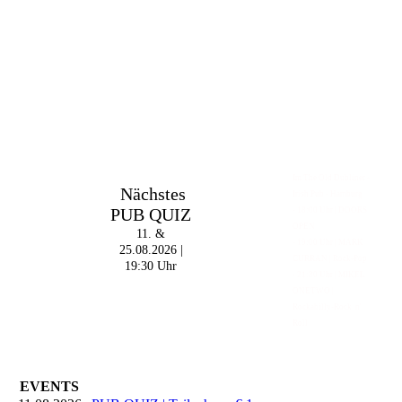
Im The Old Dubliner -
Nächstes
Irish Pub - Hamburg
PUB QUIZ
- 18:00 Uhr | DOORS
OPEN
11. &
- 19:00 Uhr | MARK
25.08.2026 |
CURRAN | Rock-Pop
19:30 Uhr
- 21:30 Uhr | MIKEL
ONETWO |
Rockabilly-Rock 'n'
Roll
EVENTS