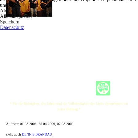
und zu optimieren.
Volker Schmidt (sonst Bassist der Band Torfrock),
Ablehnen
Leyla Schmidt-Wichmann (Musicaldarstellerin,
Alle akzeptieren
sowie Background- und Leadsängerin in
Speichern
verschiedenen Formationen) und Dennis Brandau
Datenschutz
(Moderator, sowie Sänger der Band HEIMFELD).
Der Name steht für ein frei wählbares Baukastensystem: Die Bandmitglieder können
einzeln, zu zweit oder zu dritt gebucht werden... also ein Tridolo (Mischung aus Trio,
Duo und Solo).
Die Bricks spielen in Pubs, auf Stadtfesten oder auch auf Privatfeiern Coversongs,
z.B. von R.E.M., Pink Floyd, The Beatles, Travis oder Bryan Adams.
* Für die Richtigkeit, den Inhalt und die Vollständigkeit der Links übernehmen wir
keine Haftung *
Auftritte:
01.08.2008, 25.04.2009, 07.08.2009
siehe auch
DENNIS BRANDAU