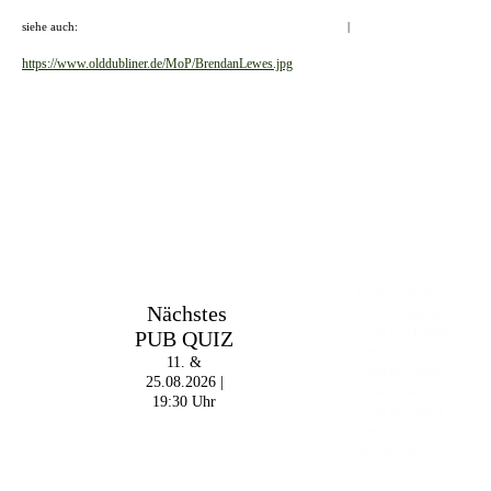
siehe auch:
BRENDAN LEWES & THE GAMBLING AMBERS
|
BRENDAN & FELIX
https://www.olddubliner.de/MoP/BrendanLewes.jpg
Im The Old Dubliner -
Nächstes
Irish Pub - Hamburg
PUB QUIZ
- 18:00 Uhr | DOORS
OPEN
11. &
- 19:00 Uhr | MARK
25.08.2026 |
CURRAN | Rock-Pop
19:30 Uhr
- 21:30 Uhr | MIKEL
ONETWO |
Rockabilly-Rock 'n'
Roll