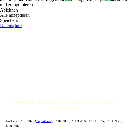
und zu optimieren.
Brendan hat in den letzten fünf Jahren über 350
Ablehnen
Gigs in ganz Deutschland gespielt und über 3000 CDs aus seinem Rucksack verkauft.
Alle akzeptieren
Er ist ein versierter Live-Performer voller Energie und Seele, der jedoch immer
Speichern
entspannt und komponiert ist. Als einer von vielen, die von der Corona-Krise
Datenschutz
betroffen waren, nahm Brendan Crowdfunding auf, um sein bevorstehendes Album
"Nine Songs Sung From The End" zu finanzieren.
In Zusammenarbeit mit seiner Band The Gambling Ambers und erneut im Fort des 17.
Jahrhunderts im FortSound Studio bringt Nine Songs Sung From The End die
rockigeren Klänge der Gambling Ambers, während sie immer noch in Brendans Folk,
Singer-Songwriter-Wurzeln, angesiedelt sind.
Nach der erfolgreichen Crowdfunding-Kampagne werden im Herbst Nine Songs
Sung From The End veröffentlicht, wenn die Live-Konzerte hoffentlich wieder
beginnen können.
* Für die Richtigkeit, den Inhalt und die Vollständigkeit der Links übernehmen wir
keine Haftung *
Auftritte:
03.10.2020 (
Fight4Live
), 03.02.2023, 28.09.2024, 17.01.2025, 07.11.2025,
16.05.2026,