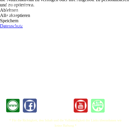
und zu optimieren.
Folk Rock, einer Prise Kitsch, catchigen Pop-hooks und gute Laune. Das hat der
Ablehnen
Enlgische Singer/Songwriter, seit sieben Jahren in Deutschland, Brendan Lewes, im
Alle akzeptieren
Gepäck.
Speichern
Datenschutz
Die Pandemie-Zeit war eine vollgeladene Achterbahn für Brendan Lewes. Mit zwei
erfolgreichen Crowd-Funding-Kampagnen (eine Onlinemethode zur Finanzierung
durch seine Fans), eine Fahrrad-Tour durch Schleswig-Holstein, der Release seines
Albums, viele Online-Konzerte und im Frühjahr 2021 die Aufnahme und Release
seiner neuen Single – Lucky Number 21, Brendan hat versucht nicht still zu bleiben.
Der Lockdown hat sehr geringe Konzert Gelegenheiten mitgebracht und viele
Liveauftritte nachzuholen mit viel neuem Material von dem Briten. Mit Folk
Einflüssen wie Bob Dylan und Simon & Garfunkel, gemischt mit einem modernen
Akustik-Stil wie Jack Johnson. Brendan ist ein erfahrener Live-Performer voller
Energie und Seele, der jedoch immer eine entspannt und gelassene
Bühnenpersönlichkeit hat.
* Für die Richtigkeit, den Inhalt und die Vollständigkeit der Links übernehmen wir
keine Haftung *