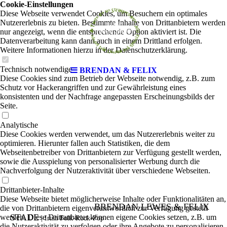
Cookie-Einstellungen
Diese Webseite verwendet Cookies, um Besuchern ein optimales
Nutzererlebnis zu bieten. Bestimmte Inhalte von Drittanbietern werden
nur angezeigt, wenn die entsprechende Option aktiviert ist. Die
Datenverarbeitung kann dann auch in einem Drittland erfolgen.
Weitere Informationen hierzu in der Datenschutzerklärung.
Technisch notwendige
BRENDAN & FELIX
Diese Cookies sind zum Betrieb der Webseite notwendig, z.B. zum
Schutz vor Hackerangriffen und zur Gewährleistung eines
konsistenten und der Nachfrage angepassten Erscheinungsbilds der
Seite.
Analytische
Diese Cookies werden verwendet, um das Nutzererlebnis weiter zu
optimieren. Hierunter fallen auch Statistiken, die dem
Webseitenbetreiber von Drittanbietern zur Verfügung gestellt werden,
sowie die Ausspielung von personalisierter Werbung durch die
Nachverfolgung der Nutzeraktivität über verschiedene Webseiten.
Drittanbieter-Inhalte
Diese Webseite bietet möglicherweise Inhalte oder Funktionalitäten an,
BRENDAN LEWES & FELIX
die von Drittanbietern eigenverantwortlich zur Verfügung gestellt
STADE
werden. Diese Drittanbieter können eigene Cookies setzen, z.B. um
|
Irish Folk-Rock-Pop
die Nutzeraktivität zu verfolgen oder ihre Angebote zu personalisieren