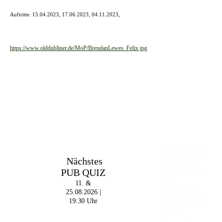
Auftritte: 15.04.2023, 17.06.2023, 04.11.2023,
https://www.olddubliner.de/MoP/BrendanLewes_Felix.jpg
Im The Old Dubliner -
Nächstes
Irish Pub - Hamburg
PUB QUIZ
- 18:00 Uhr | DOORS
OPEN
11. &
- 19:00 Uhr | MARK
25.08.2026 |
CURRAN | Rock-Pop
19:30 Uhr
- 21:30 Uhr | MIKEL
ONETWO |