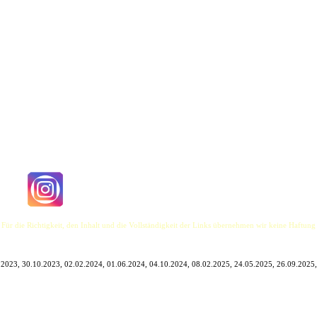
timmung sorgen. Im Repertoire von Benjamin de la Fuente findet man sowohl Lieder für ein
y anregende Musik.
s umfasst inzwischen über 200 Lieder in englischer (und spanischer) Sprache aus dem Bere
 und 70ern oder die neusten Hits von heute - es ist von allem etwas dabei.
 Für die Richtigkeit, den Inhalt und die Vollständigkeit der Links übernehmen wir keine Haftung
.2023, 30.10.2023, 02.02.2024, 01.06.2024, 04.10.2024, 08.02.2025, 24.05.2025, 26.09.2025,