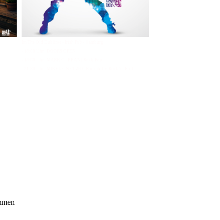
Im The Old Dubliner - Irish Pub - Hamburg
- 18:00 Uhr | DOORS OPEN
- 19:00 Uhr | MARK CURRAN | Rock-Pop
- 21:30 Uhr | MIKEL ONETWO | Rockabilly-Rock 'n' Roll
ommen