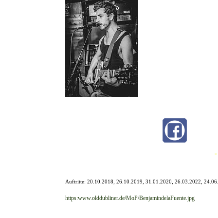
Musik soll für die richtige S
fröhliche für Feiern oder Part
Sein Repertoire an Cover-Song
immer mit Gitarre begleitet.
Ob alte Klassiker aus den 60ern
*
Auftritte:
20.10.2018, 26.10.2019, 31.01.2020, 26.03.2022, 24.06
https:www.olddubliner.de/MoP/BenjamindelaFuente.jpg