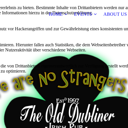
lebnis zu bieten. Bestimmte Inhalte von Drittanbietern werden nur ang
e Informationen hierzu in der Datenschutzerklärung.
HOME
EVENTS
ABOUT US
utz vor Hackerangriffen und zur Gewährleistung eines konsistenten un
ieren. Hierunter fallen auch Statistiken, die dem Webseitenbetreiber v
r Nutzeraktivität über verschiedene Webseiten.
 die von Drittanbietern eigenverantwortlich zur Verfügung gestellt wer
 zu optimieren.