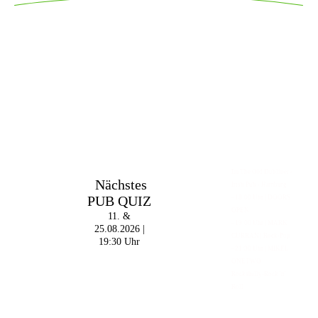
Im The Old Dubliner -
Nächstes
Irish Pub - Hamburg
PUB QUIZ
- 18:00 Uhr | DOORS
OPEN
11. &
- 19:00 Uhr | MARK
25.08.2026 |
CURRAN | Rock-Pop
19:30 Uhr
- 21:30 Uhr | MIKEL
ONETWO |
Rockabilly-Rock 'n'
Roll