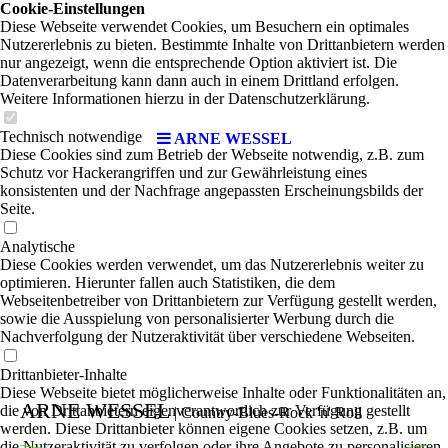
Cookie-Einstellungen
Diese Webseite verwendet Cookies, um Besuchern ein optimales
Nutzererlebnis zu bieten. Bestimmte Inhalte von Drittanbietern werden
nur angezeigt, wenn die entsprechende Option aktiviert ist. Die
Datenverarbeitung kann dann auch in einem Drittland erfolgen.
Weitere Informationen hierzu in der Datenschutzerklärung.
Technisch notwendige
ARNE WESSEL
Diese Cookies sind zum Betrieb der Webseite notwendig, z.B. zum
Schutz vor Hackerangriffen und zur Gewährleistung eines
konsistenten und der Nachfrage angepassten Erscheinungsbilds der
Seite.
Analytische
Diese Cookies werden verwendet, um das Nutzererlebnis weiter zu
optimieren. Hierunter fallen auch Statistiken, die dem
Webseitenbetreiber von Drittanbietern zur Verfügung gestellt werden,
sowie die Ausspielung von personalisierter Werbung durch die
Nachverfolgung der Nutzeraktivität über verschiedene Webseiten.
Drittanbieter-Inhalte
Diese Webseite bietet möglicherweise Inhalte oder Funktionalitäten an,
ARNE WESSEL
die von Drittanbietern eigenverantwortlich zur Verfügung gestellt
| Country-Blues-Rock 'n' Roll
werden. Diese Drittanbieter können eigene Cookies setzen, z.B. um
die Nutzeraktivität zu verfolgen oder ihre Angebote zu personalisieren