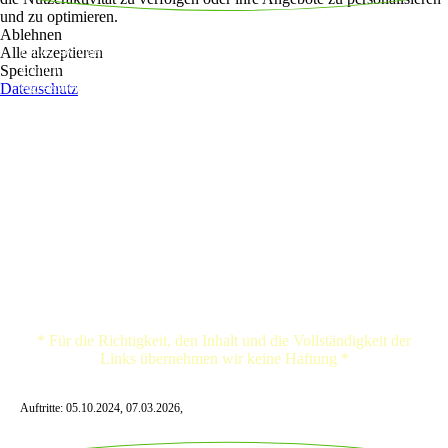
und zu optimieren.
Ablehnen
Vom groovigen Mainstream, coolen
Alle akzeptieren
Blues, swingendem Country,bis hin zum mitreissendem Rock'n Roll
Speichern
kommt hier nichts zu kurz. Mit Akustikgitarre, Looper und dezent
Datenschutz
eigesetzten Effenkten schafft Arne es immer wieder einen vollen Sound
zu kreieren und das Publikum mit fesselnden Rhythmen und virtuosen
Soli zu begeistern. Durch Arnes leidenschaftliche Spielfreude wird hier
so mancher Klassiker zum neuen Leben erweckt. Mit originellen
Arrangements macht er sich dabei die Songs zu eigen, ohne aber den
Grundcharakter zu vernachlässigen.
Der Zuhörer wird eingeladen, so manche Hits und Oldies neu zu
entdecken und auf eine ganz andere Weise kennenzulernen.
* Für die Richtigkeit, den Inhalt und die Vollständigkeit der
Links übernehmen wir keine Haftung *
Auftritte: 05.10.2024, 07.03.2026,