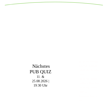
Im The Old Dubliner -
Nächstes
Irish Pub - Hamburg
PUB QUIZ
- 18:00 Uhr | DOORS
OPEN
11. &
- 19:00 Uhr | MARK
25.08.2026 |
CURRAN | Rock-Pop
19:30 Uhr
- 21:30 Uhr | MIKEL
ONETWO |
Rockabilly-Rock 'n'
Roll