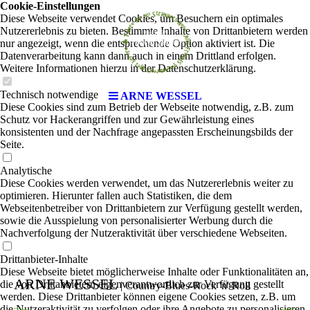
Cookie-Einstellungen
Diese Webseite verwendet Cookies, um Besuchern ein optimales
Nutzererlebnis zu bieten. Bestimmte Inhalte von Drittanbietern werden
nur angezeigt, wenn die entsprechende Option aktiviert ist. Die
Datenverarbeitung kann dann auch in einem Drittland erfolgen.
Weitere Informationen hierzu in der Datenschutzerklärung.
Technisch notwendige
ARNE WESSEL
Diese Cookies sind zum Betrieb der Webseite notwendig, z.B. zum
Schutz vor Hackerangriffen und zur Gewährleistung eines
konsistenten und der Nachfrage angepassten Erscheinungsbilds der
Seite.
Analytische
Diese Cookies werden verwendet, um das Nutzererlebnis weiter zu
optimieren. Hierunter fallen auch Statistiken, die dem
Webseitenbetreiber von Drittanbietern zur Verfügung gestellt werden,
sowie die Ausspielung von personalisierter Werbung durch die
Nachverfolgung der Nutzeraktivität über verschiedene Webseiten.
Drittanbieter-Inhalte
Diese Webseite bietet möglicherweise Inhalte oder Funktionalitäten an,
ARNE WESSEL
die von Drittanbietern eigenverantwortlich zur Verfügung gestellt
| Country-Blues-Rock 'n' Roll
werden. Diese Drittanbieter können eigene Cookies setzen, z.B. um
die Nutzeraktivität zu verfolgen oder ihre Angebote zu personalisieren