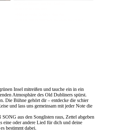
Im The Old Dubliner - Irish Pub - Hamburg
- 18:00 Uhr | DOORS OPEN
- 19:00 Uhr | MARK CURRAN | Rock-Pop
- 21:30 Uhr | MIKEL ONETWO | Rockabilly-Rock 'n' Roll
ünen Insel mitreißen und tauche ein in ein
denden Atmosphäre des Old Dubliners spürst.
. Die Bühne gehört dir – entdecke die schier
eise und lass uns gemeinsam mit jeder Note die
 SONG aus den Songlisten raus, Zettel abgeben
as eine oder andere Lied für dich und deine
 es bestimmt dabei.