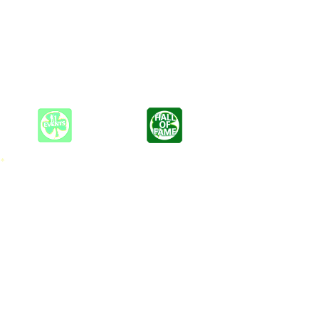
nd Arhodula Kratzmann sind seit 2017 mit Ihren Gitarren, zwei
 Gitarren immer besonders gut in Szene gesetzt werden.
fühlen. Songs, die mal mehr und auch mal weniger bekannt sind,
 *