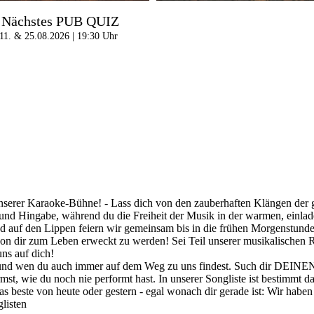
Nächstes PUB QUIZ
11. & 25.08.2026 | 19:30 Uhr
nserer Karaoke-Bühne! - Lass dich von den zauberhaften Klängen der gr
t und Hingabe, während du die Freiheit der Musik in der warmen, einla
d auf den Lippen feiern wir gemeinsam bis in die frühen Morgenstunden
von dir zum Leben erweckt zu werden! Sei Teil unserer musikalischen R
ns auf dich!
 und wen du auch immer auf dem Weg zu uns findest. Such dir DEINEN
st, wie du noch nie performt hast. In unserer Songliste ist bestimmt d
beste von heute oder gestern - egal wonach dir gerade ist: Wir haben
listen