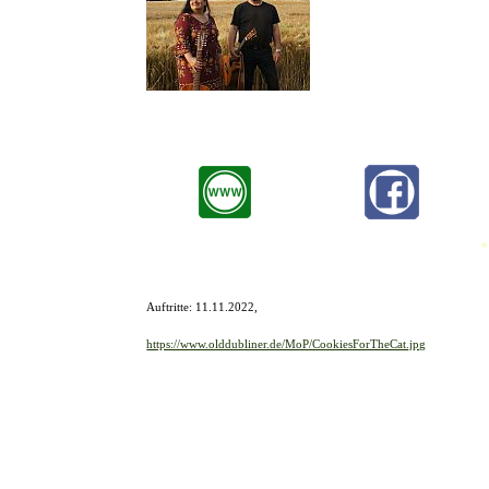
Das Akustik-Duo Cookies For T
Stimmen und sehr viel Liebe z
Wer den Klang von akustische
interpretiert das Duo auf seine
*
Auftritte: 11.11.2022,
https://www.olddubliner.de/MoP/CookiesForTheCat.jpg