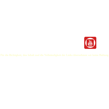
he Cat stammt aus Groß Boden in Schleswig-Holstein. Die beiden Musiker Volkmar Steffen u
um Song unterwegs. Folk mit Einschlägen von Country, Blues und Rock so arrangiert, dass die
n Gitarren und einen voluminösen Singer– Songwriter Sound mag, wird sich bei hier wohl 
 ganz eigene Art. Musik mit Herz und Seele.
 Für die Richtigkeit, den Inhalt und die Vollständigkeit der Links übernehmen wir keine Haftung