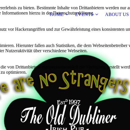
lebnis zu bieten. Bestimmte Inhalte von Drittanbietern werden nur ang
e Informationen hierzu in der Datenschutzerklärung.
HOME
EVENTS
ABOUT US
utz vor Hackerangriffen und zur Gewährleistung eines konsistenten un
ieren. Hierunter fallen auch Statistiken, die dem Webseitenbetreiber v
r Nutzeraktivität über verschiedene Webseiten.
 die von Drittanbietern eigenverantwortlich zur Verfügung gestellt wer
 zu optimieren.