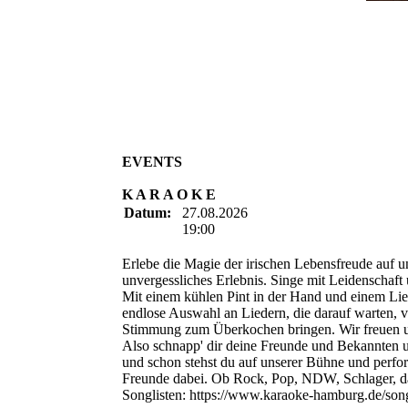
EVENTS
K A R A O K E
Datum:
27.08.2026
19:00
Erlebe die Magie der irischen Lebensfreude auf u
unvergessliches Erlebnis. Singe mit Leidenschaf
Mit einem kühlen Pint in der Hand und einem Lie
endlose Auswahl an Liedern, die darauf warten, 
Stimmung zum Überkochen bringen. Wir freuen u
Also schnapp' dir deine Freunde und Bekannten
und schon stehst du auf unserer Bühne und perform
Freunde dabei. Ob Rock, Pop, NDW, Schlager, das 
Songlisten: https://www.karaoke-hamburg.de/song