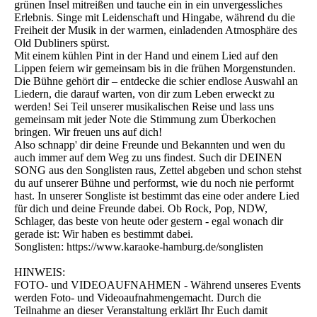
grünen Insel mitreißen und tauche ein in ein unvergessliches
Erlebnis. Singe mit Leidenschaft und Hingabe, während du die
Freiheit der Musik in der warmen, einladenden Atmosphäre des
Old Dubliners spürst.
Mit einem kühlen Pint in der Hand und einem Lied auf den
Lippen feiern wir gemeinsam bis in die frühen Morgenstunden.
Die Bühne gehört dir – entdecke die schier endlose Auswahl an
Liedern, die darauf warten, von dir zum Leben erweckt zu
werden! Sei Teil unserer musikalischen Reise und lass uns
gemeinsam mit jeder Note die Stimmung zum Überkochen
bringen. Wir freuen uns auf dich!
Also schnapp' dir deine Freunde und Bekannten und wen du
auch immer auf dem Weg zu uns findest. Such dir DEINEN
SONG aus den Songlisten raus, Zettel abgeben und schon stehst
du auf unserer Bühne und performst, wie du noch nie performt
hast. In unserer Songliste ist bestimmt das eine oder andere Lied
für dich und deine Freunde dabei. Ob Rock, Pop, NDW,
Schlager, das beste von heute oder gestern - egal wonach dir
gerade ist: Wir haben es bestimmt dabei.
Songlisten: https://www.karaoke-hamburg.de/songlisten
HINWEIS:
FOTO- und VIDEOAUFNAHMEN - Während unseres Events
werden Foto- und Videoaufnahmengemacht. Durch die
Teilnahme an dieser Veranstaltung erklärt Ihr Euch damit