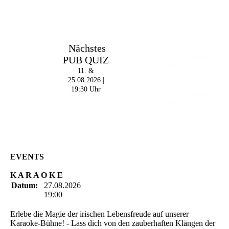
Im The Old Dubliner -
Nächstes
Irish Pub - Hamburg
PUB QUIZ
- 18:00 Uhr | DOORS
OPEN
11. &
- 19:00 Uhr | MARK
25.08.2026 |
CURRAN | Rock-Pop
19:30 Uhr
- 21:30 Uhr | MIKEL
ONETWO |
Rockabilly-Rock 'n'
Roll
EVENTS
K A R A O K E
Datum:
27.08.2026
19:00
Erlebe die Magie der irischen Lebensfreude auf unserer
Karaoke-Bühne! - Lass dich von den zauberhaften Klängen der