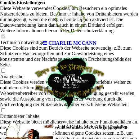
Cookie-Einstellungen
Diese Webseite verwendet Cookies, um Besuchern ein optimales
Nutzererlebnis zu bieten. Bestimmte Inhalte von Drittanbietern werden
nur angezeigt, wenn die entsprechende Option aktiviert ist. Die
Datenverarbeitung kann dann auch in einem Drittland erfolgen.
Weitere Informationen hierzu in der Datenschutzerklärung.
Technisch notwendige
CHARLIE MCCANN
Diese Cookies sind zum Betrieb der Webseite notwendig, z.B. zum
Schutz vor Hackerangriffen und zur Gewährleistung eines
konsistenten und der Nachfrage angepassten Erscheinungsbilds der
Seite.
Analytische
Diese Cookies werden verwendet, um das Nutzererlebnis weiter zu
optimieren. Hierunter fallen auch Statistiken, die dem
Webseitenbetreiber von Drittanbietern zur Verfügung gestellt werden,
sowie die Ausspielung von personalisierter Werbung durch die
Nachverfolgung der Nutzeraktivität über verschiedene Webseiten.
Drittanbieter-Inhalte
Diese Webseite bietet möglicherweise Inhalte oder Funktionalitäten an,
CHARLIE McCANN
die von Drittanbietern eigenverantwortlich zur Verfügung gestellt
|
Rock-Pop
werden. Diese Drittanbieter können eigene Cookies setzen, z.B. um
die Nutzeraktivität zu verfolgen oder ihre Angebote zu personalisieren
Charlie McCann, auch bekannt als Denis Fury, ist