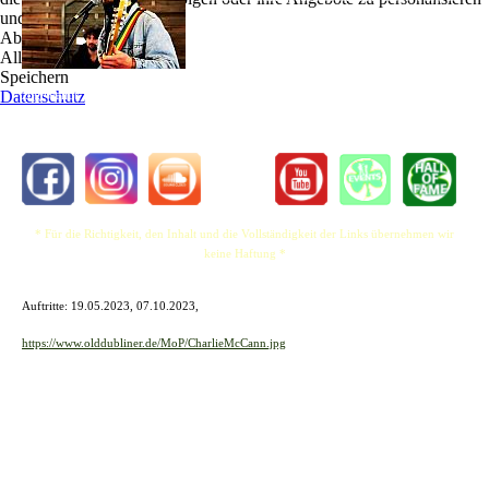
und zu optimieren.
ein in England geborener und aufgewachsener
Ablehnen
Musiker. Nachdem er viele Jahre als Bassgitarrist
Alle akzeptieren
verbracht hat, hat er sich mit einer Vielzahl von
Speichern
Rock- und Reggae-Klassikern der 6-Saiter
Datenschutz
zugewandt, gelegentlich auch mit Originalmusik.
* Für die Richtigkeit, den Inhalt und die Vollständigkeit der Links übernehmen wir
keine Haftung *
Auftritte: 19.05.2023, 07.10.2023,
https://www.olddubliner.de/MoP/CharlieMcCann.jpg