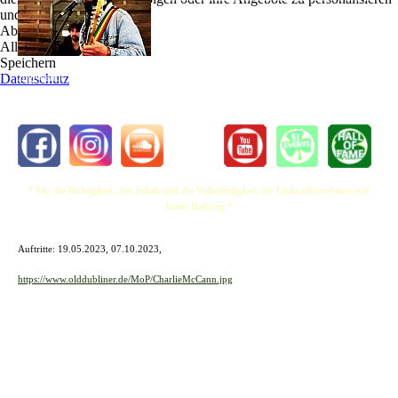
und zu optimieren.
ein in England geborener und aufgewachsener
Ablehnen
Musiker. Nachdem er viele Jahre als Bassgitarrist
Alle akzeptieren
verbracht hat, hat er sich mit einer Vielzahl von
Speichern
Rock- und Reggae-Klassikern der 6-Saiter
Datenschutz
zugewandt, gelegentlich auch mit Originalmusik.
* Für die Richtigkeit, den Inhalt und die Vollständigkeit der Links übernehmen wir
keine Haftung *
Auftritte: 19.05.2023, 07.10.2023,
https://www.olddubliner.de/MoP/CharlieMcCann.jpg