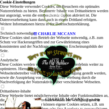
Cookie-Einstellungen
Diese Webseite verwendet Cookies, um Besuchern ein optimales
Nutzererlebnis zu bieten. Bestimmte Inhalte von Drittanbietern werden
nur angezeigt, wenn die entsprechende Option aktiviert ist. Die
Datenverarbeitung kann dann auch in einem Drittland erfolgen.
Weitere Informationen hierzu in der Datenschutzerklärung.
Technisch notwendige
CHARLIE MCCANN
Diese Cookies sind zum Betrieb der Webseite notwendig, z.B. zum
Schutz vor Hackerangriffen und zur Gewährleistung eines
konsistenten und der Nachfrage angepassten Erscheinungsbilds der
Seite.
Analytische
Diese Cookies werden verwendet, um das Nutzererlebnis weiter zu
optimieren. Hierunter fallen auch Statistiken, die dem
Webseitenbetreiber von Drittanbietern zur Verfügung gestellt werden,
sowie die Ausspielung von personalisierter Werbung durch die
Nachverfolgung der Nutzeraktivität über verschiedene Webseiten.
Drittanbieter-Inhalte
Diese Webseite bietet möglicherweise Inhalte oder Funktionalitäten an,
CHARLIE McCANN
die von Drittanbietern eigenverantwortlich zur Verfügung gestellt
|
Rock-Pop
werden. Diese Drittanbieter können eigene Cookies setzen, z.B. um
die Nutzeraktivität zu verfolgen oder ihre Angebote zu personalisieren
Charlie McCann, auch bekannt als Denis Fury, ist