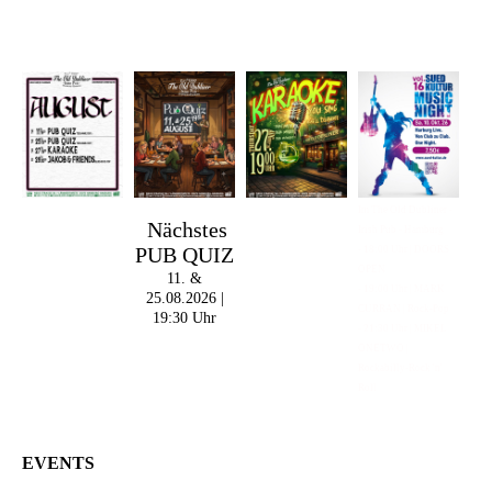
Im The Old Dubliner -
Nächstes
Irish Pub - Hamburg
PUB QUIZ
- 18:00 Uhr | DOORS
OPEN
11. &
- 19:00 Uhr | MARK
25.08.2026 |
CURRAN | Rock-Pop
19:30 Uhr
- 21:30 Uhr | MIKEL
ONETWO |
Rockabilly-Rock 'n'
Roll
EVENTS