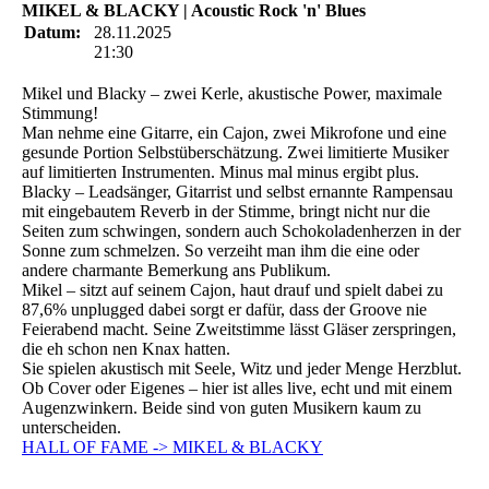
MIKEL & BLACKY | Acoustic Rock 'n' Blues
Datum:
28.11.2025
21:30
Mikel und Blacky – zwei Kerle, akustische Power, maximale
Stimmung!
Man nehme eine Gitarre, ein Cajon, zwei Mikrofone und eine
gesunde Portion Selbstüberschätzung. Zwei limitierte Musiker
auf limitierten Instrumenten. Minus mal minus ergibt plus.
Blacky – Leadsänger, Gitarrist und selbst ernannte Rampensau
mit eingebautem Reverb in der Stimme, bringt nicht nur die
Seiten zum schwingen, sondern auch Schokoladenherzen in der
Sonne zum schmelzen. So verzeiht man ihm die eine oder
andere charmante Bemerkung ans Publikum.
Mikel – sitzt auf seinem Cajon, haut drauf und spielt dabei zu
87,6% unplugged dabei sorgt er dafür, dass der Groove nie
Feierabend macht. Seine Zweitstimme lässt Gläser zerspringen,
die eh schon nen Knax hatten.
Sie spielen akustisch mit Seele, Witz und jeder Menge Herzblut.
Ob Cover oder Eigenes – hier ist alles live, echt und mit einem
Augenzwinkern. Beide sind von guten Musikern kaum zu
unterscheiden.
HALL OF FAME -> MIKEL & BLACKY