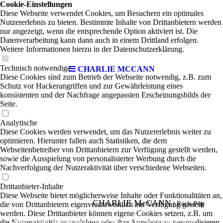
Cookie-Einstellungen
Diese Webseite verwendet Cookies, um Besuchern ein optimales
Nutzererlebnis zu bieten. Bestimmte Inhalte von Drittanbietern werden
nur angezeigt, wenn die entsprechende Option aktiviert ist. Die
Datenverarbeitung kann dann auch in einem Drittland erfolgen.
Weitere Informationen hierzu in der Datenschutzerklärung.
Technisch notwendige
CHARLIE MCCANN
Diese Cookies sind zum Betrieb der Webseite notwendig, z.B. zum
Schutz vor Hackerangriffen und zur Gewährleistung eines
konsistenten und der Nachfrage angepassten Erscheinungsbilds der
Seite.
Analytische
Diese Cookies werden verwendet, um das Nutzererlebnis weiter zu
optimieren. Hierunter fallen auch Statistiken, die dem
Webseitenbetreiber von Drittanbietern zur Verfügung gestellt werden,
sowie die Ausspielung von personalisierter Werbung durch die
Nachverfolgung der Nutzeraktivität über verschiedene Webseiten.
Drittanbieter-Inhalte
Diese Webseite bietet möglicherweise Inhalte oder Funktionalitäten an,
CHARLIE McCANN
die von Drittanbietern eigenverantwortlich zur Verfügung gestellt
|
Rock-Pop
werden. Diese Drittanbieter können eigene Cookies setzen, z.B. um
die Nutzeraktivität zu verfolgen oder ihre Angebote zu personalisieren
Charlie McCann, auch bekannt als Denis Fury, ist ein in England geborener und