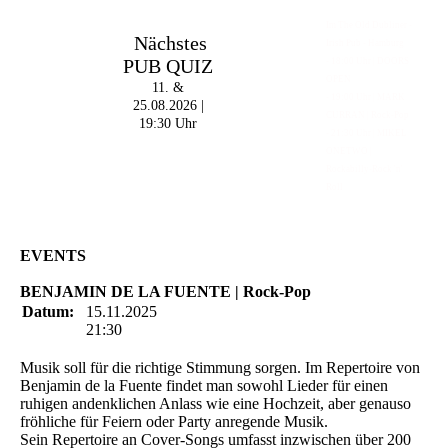
Im The Old Dubliner -
Nächstes
Irish Pub - Hamburg
PUB QUIZ
- 18:00 Uhr | DOORS
OPEN
11. &
- 19:00 Uhr | MARK
25.08.2026 |
CURRAN | Rock-Pop
19:30 Uhr
- 21:30 Uhr | MIKEL
ONETWO |
Rockabilly-Rock 'n'
Roll
EVENTS
BENJAMIN DE LA FUENTE | Rock-Pop
Datum:
15.11.2025
21:30
Musik soll für die richtige Stimmung sorgen. Im Repertoire von
Benjamin de la Fuente findet man sowohl Lieder für einen
ruhigen andenklichen Anlass wie eine Hochzeit, aber genauso
fröhliche für Feiern oder Party anregende Musik.
Sein Repertoire an Cover-Songs umfasst inzwischen über 200