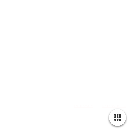
web: www.olddubliner.de
e-mail: info@olddubliner.de
© 1997 - 2026 | The Old Dubliner - Irish Pub – Hamburg
-Harburg
design by
DWARV-
DESIGN
IMPRESSUM
|
DATENSCHUTZ