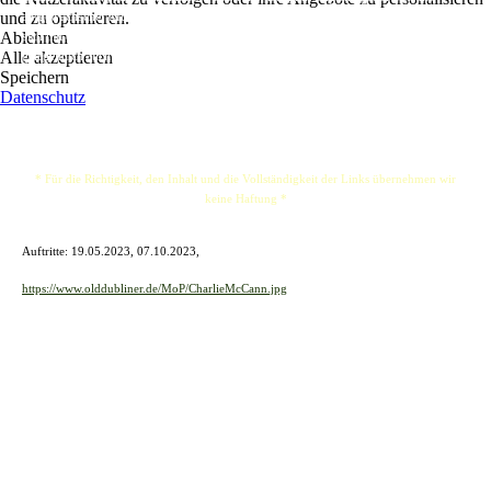
und zu optimieren.
aufgewachsener Musiker. Nachdem er viele Jahre als Bassgitarrist verbracht hat, hat er
Ablehnen
sich mit einer Vielzahl von Rock- und Reggae-Klassikern der 6-Saiter zugewandt,
Alle akzeptieren
gelegentlich auch mit Originalmusik.
Speichern
Datenschutz
* Für die Richtigkeit, den Inhalt und die Vollständigkeit der Links übernehmen wir
keine Haftung *
Auftritte: 19.05.2023, 07.10.2023,
https://www.olddubliner.de/MoP/CharlieMcCann.jpg